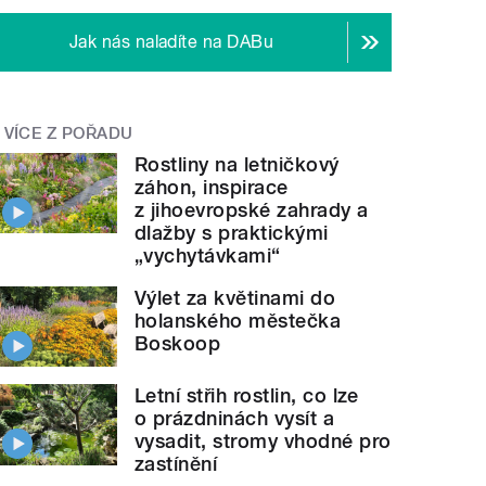
Jak nás naladíte na DABu
VÍCE Z POŘADU
Rostliny na letničkový
záhon, inspirace
z jihoevropské zahrady a
dlažby s praktickými
„vychytávkami“
Výlet za květinami do
holanského městečka
Boskoop
Letní střih rostlin, co lze
o prázdninách vysít a
vysadit, stromy vhodné pro
zastínění