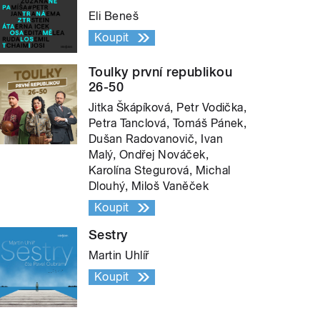
Eli Beneš
Koupit
Toulky první republikou
26-50
Jitka Škápíková, Petr Vodička,
Petra Tanclová, Tomáš Pánek,
Dušan Radovanovič, Ivan
Malý, Ondřej Nováček,
Karolína Stegurová, Michal
Dlouhý, Miloš Vaněček
Koupit
Sestry
Martin Uhlíř
Koupit