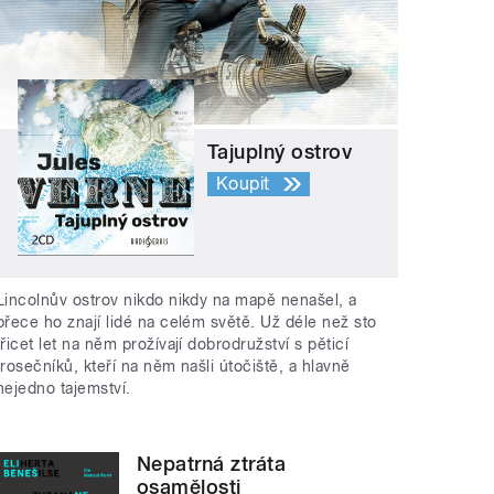
Tajuplný ostrov
Koupit
Lincolnův ostrov nikdo nikdy na mapě nenašel, a
přece ho znají lidé na celém světě. Už déle než sto
třicet let na něm prožívají dobrodružství s pěticí
trosečníků, kteří na něm našli útočiště, a hlavně
nejedno tajemství.
Nepatrná ztráta
osamělosti