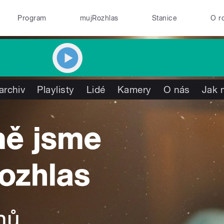
Program
mujRozhlas
Stanice
O r
archiv
Playlisty
Lidé
Kamery
O nás
Jak 