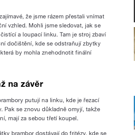
 zajímavé, že jsme rázem přestali vnímat
ní vzhled. Mohli jsme sledovat, jak se
stící a loupací linku. Tam je stroj zbaví
ní dočištění, kde se odstraňují zbytky
která by mohla znehodnotit finální
ž na závěr
ambory putují na linku, kde je řezací
ky. Pak se znovu důkladně omyjí, takže
í, mají za sebou třetí koupel.
tky brambor dostávají do fritézy, kde se