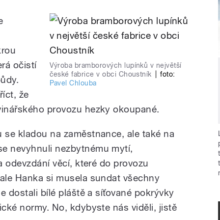
e
krou
rá očistí
Výroba bramborových lupínků v největší
české fabrice v obci Choustník
|
foto:
půdy.
Pavel Chlouba
íct, že
avinářského provozu hezky okoupané.
u se kladou na zaměstnance, ale také na
se nevyhnuli nezbytnému mytí,
 a odevzdání věcí, které do provozu
 ale Hanka si musela sundat všechny
e dostali bílé pláště a síťované pokrývky
ické normy. No, kdybyste nás viděli, jistě