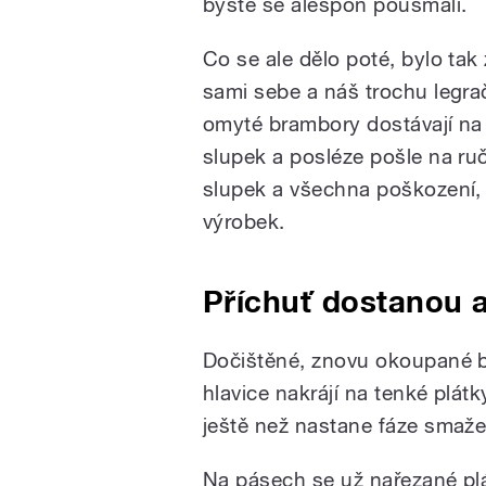
byste se alespoň pousmáli.
Co se ale dělo poté, bylo tak
sami sebe a náš trochu legrač
omyté brambory dostávají na či
slupek a posléze pošle na ruč
slupek a všechna poškození, 
výrobek.
Příchuť dostanou a
Dočištěné, znovu okoupané br
hlavice nakrájí na tenké plát
ještě než nastane fáze smažen
Na pásech se už nařezané plá