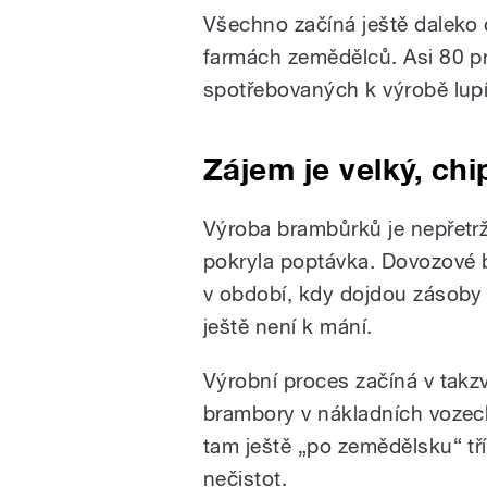
Všechno začíná ještě daleko 
farmách zemědělců. Asi 80 p
spotřebovaných k výrobě lupí
Zájem je velký, chi
Výroba brambůrků je nepřetrži
pokryla poptávka. Dovozové 
v období, kdy dojdou zásoby
ještě není k mání.
Výrobní proces začíná v takz
brambory v nákladních vozech
tam ještě „po zemědělsku“ tří
nečistot.