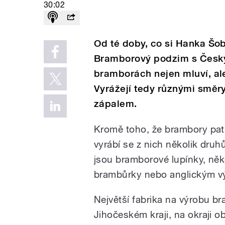
30:02
Od té doby, co si Hanka Šo
Bramborový podzim s Česk
bramborách nejen mluví, ale 
Vyrážejí tedy různými směr
zápalem.
Kromě toho, že brambory patř
vyrábí se z nich několik druh
jsou bramborové lupínky, ně
brambůrky nebo anglickým v
Největší fabrika na výrobu b
Jihočeském kraji, na okraji 