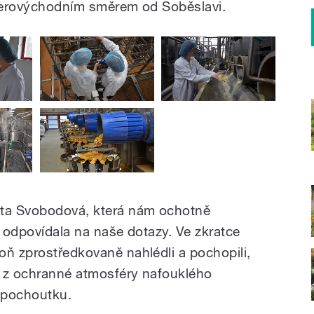
everovýchodním směrem od Soběslavi.
áta Svobodová, která nám ochotně
ě odpovídala na naše dotazy. Ve zkratce
oň zprostředkovaně nahlédli a pochopili,
ž z ochranné atmosféry nafouklého
 pochoutku.