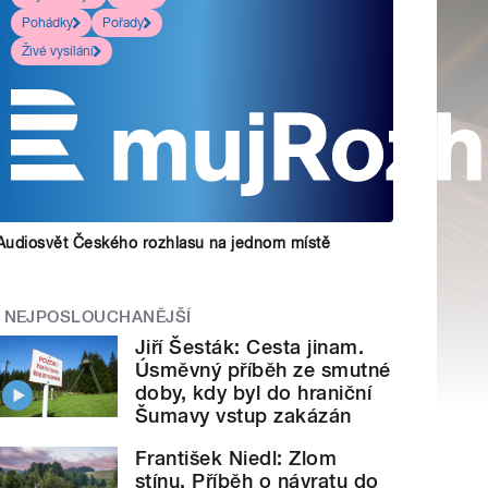
Pohádky
Pořady
Živé vysílání
Audiosvět Českého rozhlasu na jednom místě
NEJPOSLOUCHANĚJŠÍ
Jiří Šesták: Cesta jinam.
Úsměvný příběh ze smutné
doby, kdy byl do hraniční
Šumavy vstup zakázán
František Niedl: Zlom
stínu. Příběh o návratu do