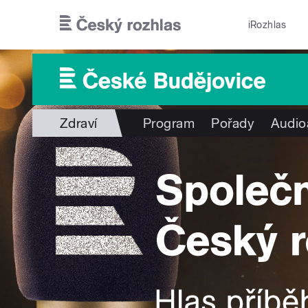
Přejít k hlavnímu obsahu
iRozhlas
Zdraví
Program
Pořady
Audio