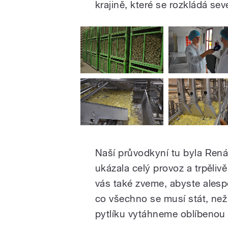
krajině, které se rozkládá s
Naší průvodkyní tu byla Ren
ukázala celý provoz a trpěliv
vás také zveme, abyste alesp
co všechno se musí stát, ne
pytlíku vytáhneme oblíbenou