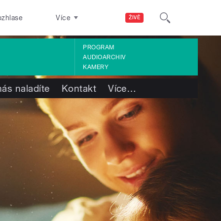
ozhlase
Více
ŽIVĚ
PROGRAM
AUDIOARCHIV
KAMERY
nás naladíte
Kontakt
Více
…