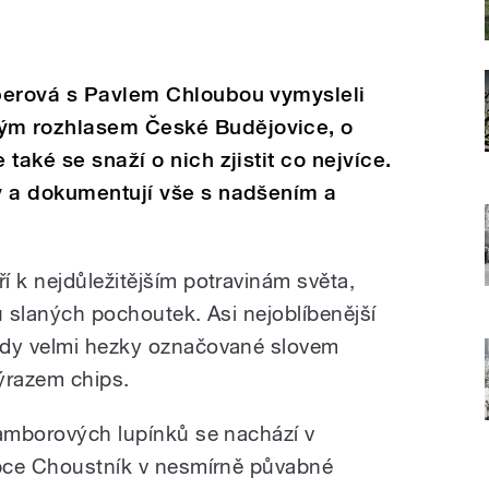
berová s Pavlem Chloubou vymysleli
ým rozhlasem České Budějovice, o
také se snaží o nich zjistit co nejvíce.
y a dokumentují vše s nadšením a
í k nejdůležitějším potravinám světa,
ů slaných pochoutek. Asi nejoblíbenější
kdy velmi hezky označované slovem
ýrazem chips.
ramborových lupínků se nachází v
obce Choustník v nesmírně půvabné