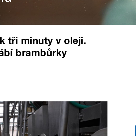
 tři minuty v oleji.
yrábí brambůrky