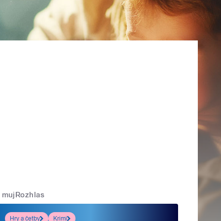
mujRozhlas
Hry a četby
Krimi