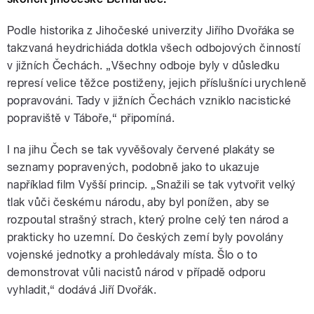
Podle historika z Jihočeské univerzity Jiřího Dvořáka se
takzvaná heydrichiáda dotkla všech odbojových činností
v jižních Čechách. „Všechny odboje byly v důsledku
represí velice těžce postiženy, jejich příslušníci urychleně
popravováni. Tady v jižních Čechách vzniklo nacistické
popraviště v Táboře,“ připomíná.
I na jihu Čech se tak vyvěšovaly červené plakáty se
seznamy popravených, podobně jako to ukazuje
například film Vyšší princip. „Snažili se tak vytvořit velký
tlak vůči českému národu, aby byl ponížen, aby se
rozpoutal strašný strach, který prolne celý ten národ a
prakticky ho uzemní. Do českých zemí byly povolány
vojenské jednotky a prohledávaly místa. Šlo o to
demonstrovat vůli nacistů národ v případě odporu
vyhladit,“ dodává Jiří Dvořák.