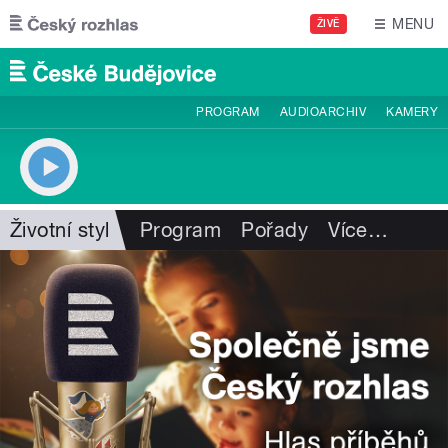
Přejít k hlavnímu obsahu
MENU
ŽIVĚ
PROGRAM
AUDIOARCHIV
KAMERY
Životní styl
Program
Pořady
Více
…