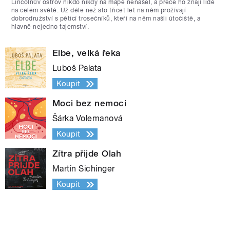
Lincolnův ostrov nikdo nikdy na mapě nenašel, a přece ho znají lidé
na celém světě. Už déle než sto třicet let na něm prožívají
dobrodružství s pěticí trosečníků, kteří na něm našli útočiště, a
hlavně nejedno tajemství.
Elbe, velká řeka
Luboš Palata
Koupit
Moci bez nemoci
Šárka Volemanová
Koupit
Zítra přijde Olah
Martin Sichinger
Koupit