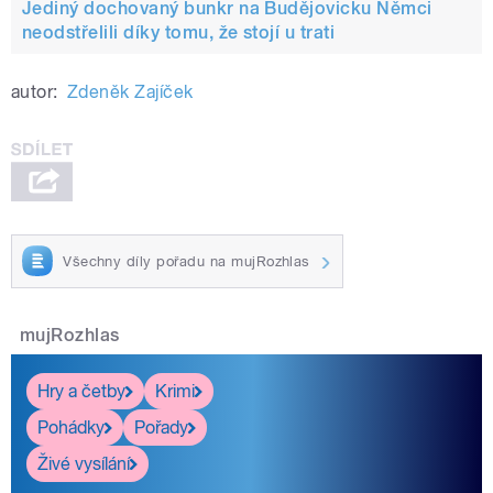
Jediný dochovaný bunkr na Budějovicku Němci
neodstřelili díky tomu, že stojí u trati
autor:
Zdeněk Zajíček
Všechny díly pořadu na mujRozhlas
mujRozhlas
Hry a četby
Krimi
Pohádky
Pořady
Živé vysílání