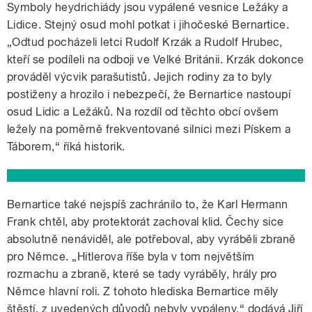
Symboly heydrichiády jsou vypálené vesnice Ležáky a
Lidice. Stejný osud mohl potkat i jihočeské Bernartice.
„Odtud pocházeli letci Rudolf Krzák a Rudolf Hrubec,
kteří se podíleli na odboji ve Velké Británii. Krzák dokonce
prováděl výcvik parašutistů. Jejich rodiny za to byly
postiženy a hrozilo i nebezpečí, že Bernartice nastoupí
osud Lidic a Ležáků. Na rozdíl od těchto obcí ovšem
ležely na poměrně frekventované silnici mezi Pískem a
Táborem,“ říká historik.
Bernartice také nejspíš zachránilo to, že Karl Hermann
Frank chtěl, aby protektorát zachoval klid. Čechy sice
absolutně nenáviděl, ale potřeboval, aby vyráběli zbraně
pro Němce. „Hitlerova říše byla v tom největším
rozmachu a zbraně, které se tady vyráběly, hrály pro
Němce hlavní roli. Z tohoto hlediska Bernartice měly
štěstí, z uvedených důvodů nebyly vypáleny,“ dodává Jiří