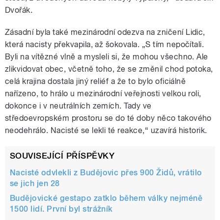
Dvořák.
Zásadní byla také mezinárodní odezva na zničení Lidic,
která nacisty překvapila, až šokovala. „S tím nepočítali.
Byli na vítězné vlně a mysleli si, že mohou všechno. Ale
zlikvidovat obec, včetně toho, že se změnil chod potoka,
celá krajina dostala jiný reliéf a že to bylo oficiálně
nařízeno, to hrálo u mezinárodní veřejnosti velkou roli,
dokonce i v neutrálních zemích. Tady ve
středoevropském prostoru se do té doby něco takového
neodehrálo. Nacisté se lekli té reakce,“ uzavírá historik.
SOUVISEJÍCÍ PŘÍSPĚVKY
Nacisté odvlekli z Budějovic přes 900 Židů, vrátilo
se jich jen 28
Budějovické gestapo zatklo během války nejméně
1500 lidí. První byl strážník