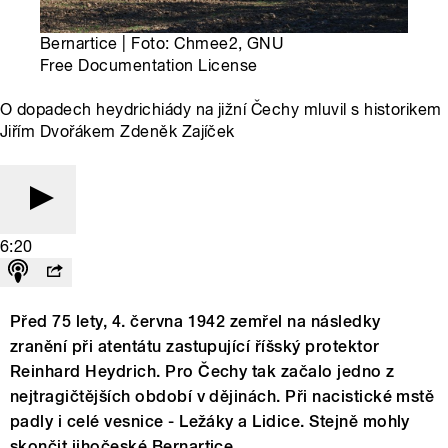
Bernartice | Foto: Chmee2, GNU
Free Documentation License
O dopadech heydrichiády na jižní Čechy mluvil s historikem
Jiřím Dvořákem Zdeněk Zajíček
6:20
Před 75 lety, 4. června 1942 zemřel na následky
zranění při atentátu zastupující říšský protektor
Reinhard Heydrich. Pro Čechy tak začalo jedno z
nejtragičtějších období v dějinách. Při nacistické mstě
padly i celé vesnice - Ležáky a Lidice. Stejně mohly
skončit jihočeské Bernartice.