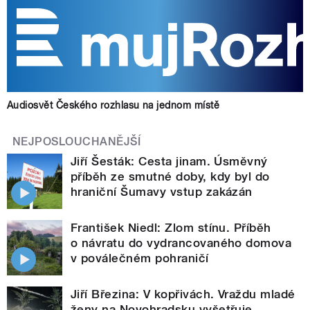
Audiosvět Českého rozhlasu na jednom místě
NEJPOSLOUCHANĚJŠÍ
Jiří Šesták: Cesta jinam. Úsměvný
příběh ze smutné doby, kdy byl do
hraniční Šumavy vstup zakázán
František Niedl: Zlom stínu. Příběh
o návratu do vydrancovaného domova
v poválečném pohraničí
Jiří Březina: V kopřivách. Vraždu mladé
ženy na Novohradsku vyšetřuje