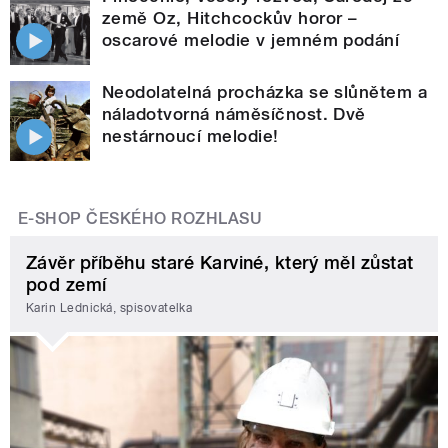
země Oz, Hitchcockův horor –
oscarové melodie v jemném podání
Neodolatelná procházka se slůnětem a
náladotvorná náměsíčnost. Dvě
nestárnoucí melodie!
E-SHOP ČESKÉHO ROZHLASU
Závěr příběhu staré Karviné, který měl zůstat
pod zemí
Karin Lednická, spisovatelka