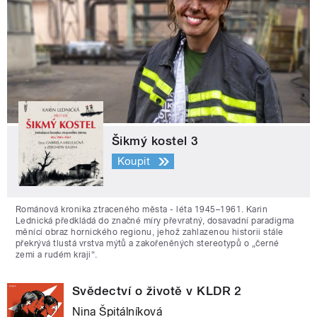
Šikmý kostel 3
Koupit
Románová kronika ztraceného města - léta 1945–1961. Karin
Lednická předkládá do značné míry převratný, dosavadní paradigma
měnící obraz hornického regionu, jehož zahlazenou historii stále
překrývá tlustá vrstva mýtů a zakořeněných stereotypů o „černé
zemi a rudém kraji“.
Svědectví o životě v KLDR 2
Nina Špitálníková