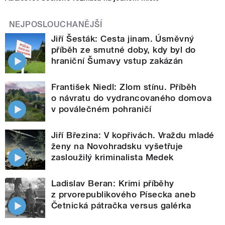
NEJPOSLOUCHANĚJŠÍ
Jiří Šesták: Cesta jinam. Úsměvný
příběh ze smutné doby, kdy byl do
hraniční Šumavy vstup zakázán
František Niedl: Zlom stínu. Příběh
o návratu do vydrancovaného domova
v poválečném pohraničí
Jiří Březina: V kopřivách. Vraždu mladé
ženy na Novohradsku vyšetřuje
zasloužilý kriminalista Medek
Ladislav Beran: Krimi příběhy
z prvorepublikového Písecka aneb
Četnická pátračka versus galérka