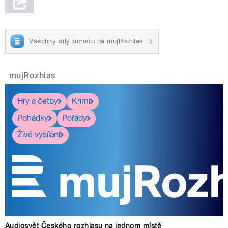
Všechny díly pořadu na mujRozhlas
mujRozhlas
Hry a četby
Krimi
Pohádky
Pořady
Živé vysílání
Audiosvět Českého rozhlasu na jednom místě