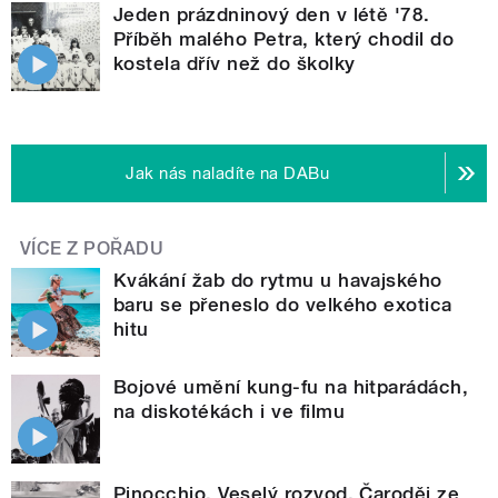
Jeden prázdninový den v létě '78.
Příběh malého Petra, který chodil do
kostela dřív než do školky
Jak nás naladíte na DABu
VÍCE Z POŘADU
Kvákání žab do rytmu u havajského
baru se přeneslo do velkého exotica
hitu
Bojové umění kung-fu na hitparádách,
na diskotékách i ve filmu
Pinocchio, Veselý rozvod, Čaroděj ze