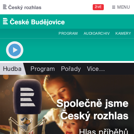
Přejít k hlavnímu obsahu
MENU
ŽIVĚ
PROGRAM
AUDIOARCHIV
KAMERY
Hudba
Program
Pořady
Více
…