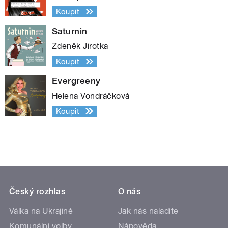
Koupit
Saturnin
Zdeněk Jirotka
Koupit
Evergreeny
Helena Vondráčková
Koupit
Český rozhlas
O nás
Válka na Ukrajině
Jak nás naladíte
Komunální volby
Nápověda