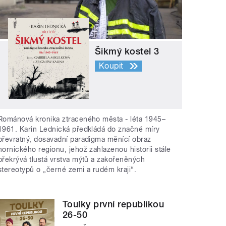
Šikmý kostel 3
Koupit
Románová kronika ztraceného města - léta 1945–
1961. Karin Lednická předkládá do značné míry
převratný, dosavadní paradigma měnící obraz
hornického regionu, jehož zahlazenou historii stále
překrývá tlustá vrstva mýtů a zakořeněných
stereotypů o „černé zemi a rudém kraji“.
Toulky první republikou
26-50