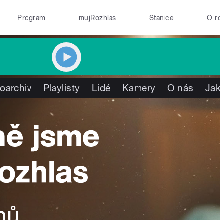
Program
mujRozhlas
Stanice
O r
oarchiv
Playlisty
Lidé
Kamery
O nás
Jak