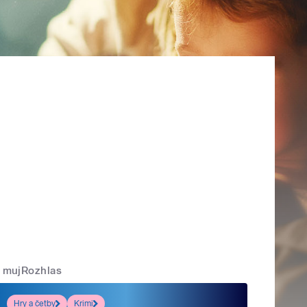
mujRozhlas
Hry a četby
Krimi