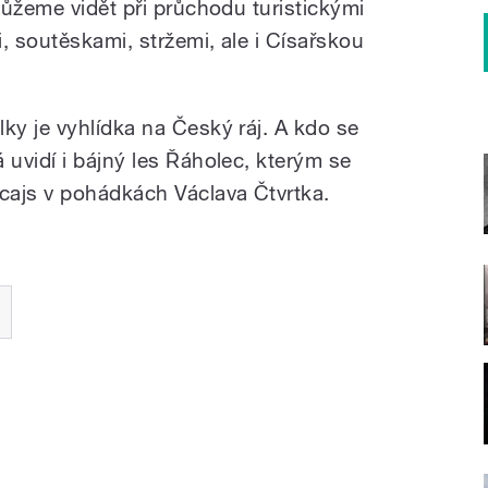
můžeme vidět při průchodu turistickými
, soutěskami, stržemi, ale i Císařskou
y je vyhlídka na Český ráj. A kdo se
uvidí i bájný les Řáholec, kterým se
cajs v pohádkách Václava Čtvrtka.