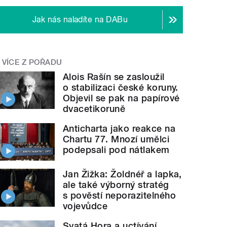
Jak nás naladíte na DABu
VÍCE Z POŘADU
Alois Rašín se zasloužil
o stabilizaci české koruny.
Objevil se pak na papírové
dvacetikoruně
Anticharta jako reakce na
Chartu 77. Mnozí umělci
podepsali pod nátlakem
Jan Žižka: Žoldnéř a lapka,
ale také výborný stratég
s pověstí neporazitelného
vojevůdce
Svatá Hora a uctívání