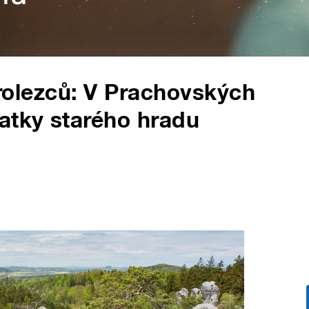
horolezců: V Prachovských
atky starého hradu