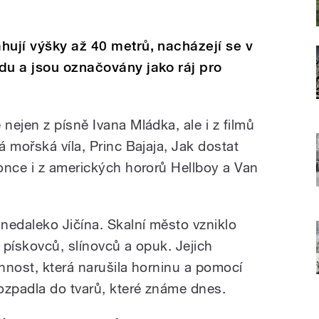
hují výšky až 40 metrů, nacházejí se v
du a jsou označovány jako ráj pro
ejen z písně Ivana Mládka, ale i z filmů
 mořská víla, Princ Bajaja, Jak dostat
once i z amerických hororů Hellboy a Van
nedaleko Jičína. Skalní město vzniklo
n pískovců, slínovců a opuk. Jejich
innost, která narušila horninu a pomocí
ozpadla do tvarů, které známe dnes.