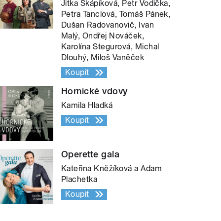
Jitka Škápíková, Petr Vodička,
Petra Tanclová, Tomáš Pánek,
Dušan Radovanovič, Ivan
Malý, Ondřej Nováček,
Karolína Stegurová, Michal
Dlouhý, Miloš Vaněček
Koupit
Hornické vdovy
Kamila Hladká
Koupit
Operette gala
Kateřina Kněžíková a Adam
Plachetka
Koupit