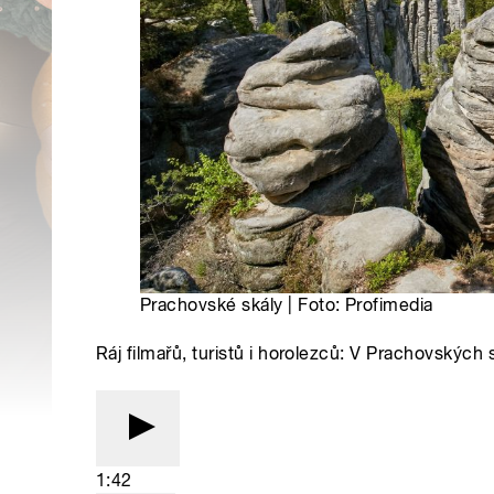
Prachovské skály | Foto: Profimedia
Ráj filmařů, turistů i horolezců: V Prachovských
1:42