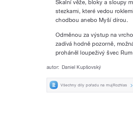
Skalní věže, bloky a sloupy 
stezkami, které vedou roklemi
chodbou anebo Myší dírou.
Odměnou za výstup na vrcholk
zadívá hodně pozorně, možná 
proháněl loupeživý švec Rum
autor:
Daniel Kupšovský
Všechny díly pořadu na mujRozhlas