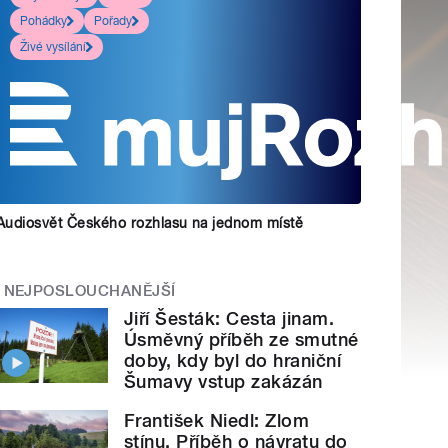
Pohádky
Pořady
Živé vysílání
Audiosvět Českého rozhlasu na jednom místě
NEJPOSLOUCHANĚJŠÍ
Jiří Šesták: Cesta jinam.
Úsměvný příběh ze smutné
doby, kdy byl do hraniční
Šumavy vstup zakázán
František Niedl: Zlom
stínu. Příběh o návratu do