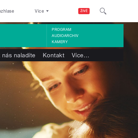
ozhlase
Více
ŽIVĚ
PROGRAM
AUDIOARCHIV
KAMERY
 nás naladíte
Kontakt
Více
…