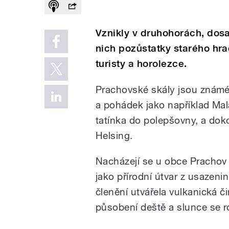
Vznikly v druhohorách, dosa
nich pozůstatky starého hra
turisty a horolezce.
Prachovské skály jsou známé n
a pohádek jako například Malá
tatínka do polepšovny, a dok
Helsing.
Nacházejí se u obce Prachov 
jako přírodní útvar z usazeni
členění utvářela vulkanická č
působení deště a slunce se r