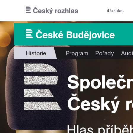
Přejít k hlavnímu obsahu
iRozhlas
Historie
Program
Pořady
Audi