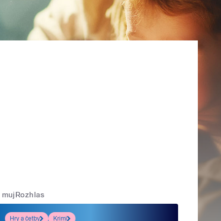
mujRozhlas
Hry a četby
Krimi