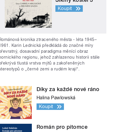
Koupit
Románová kronika ztraceného města - léta 1945–
1961. Karin Lednická předkládá do značné míry
převratný, dosavadní paradigma měnící obraz
hornického regionu, jehož zahlazenou historii stále
překrývá tlustá vrstva mýtů a zakořeněných
stereotypů o „černé zemi a rudém kraji“.
Díky za každé nové ráno
Halina Pawlowská
Koupit
Román pro pitomce