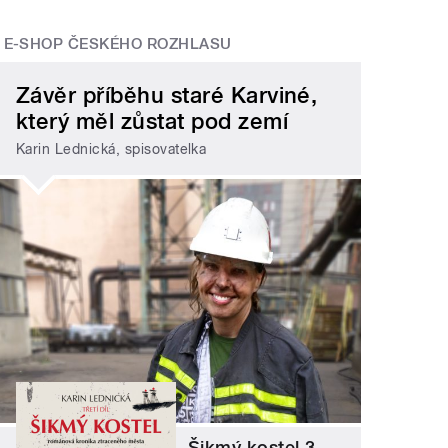
E-SHOP ČESKÉHO ROZHLASU
Závěr příběhu staré Karviné,
který měl zůstat pod zemí
Karin Lednická, spisovatelka
Šikmý kostel 3