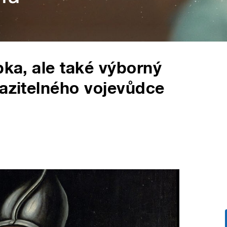
pka, ale také výborný
razitelného vojevůdce