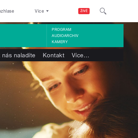
ozhlase
Více
ŽIVĚ
PROGRAM
AUDIOARCHIV
KAMERY
 nás naladíte
Kontakt
Více
…