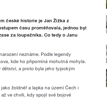
 české historie je Jan Žižka z
postupem času proměňovala, jednou byl
zase za loupežníka. Co tedy o Janu
 narození neznáme. Podle legendy
nova, kde ho připomíná mohutná mohyla.
v dětství, a proto byla jeho typickým
l jako žoldnéř a lapka na území Čech i
 až ve chvíli, kdy spojil své bojové