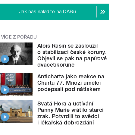
Jak nás naladíte na DABu
VÍCE Z POŘADU
Alois Rašín se zasloužil
o stabilizaci české koruny.
Objevil se pak na papírové
dvacetikoruně
Anticharta jako reakce na
Chartu 77. Mnozí umělci
podepsali pod nátlakem
Svatá Hora a uctívání
Panny Marie vrátilo starci
zrak. Potvrdili to svědci
i lékařská dobrozdání