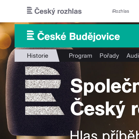
Přejít k hlavnímu obsahu
iRozhlas
Historie
Program
Pořady
Audi