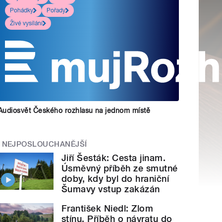
Pohádky
Pořady
Živé vysílání
Audiosvět Českého rozhlasu na jednom místě
NEJPOSLOUCHANĚJŠÍ
Jiří Šesták: Cesta jinam.
Úsměvný příběh ze smutné
doby, kdy byl do hraniční
Šumavy vstup zakázán
František Niedl: Zlom
stínu. Příběh o návratu do