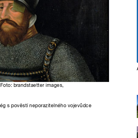
 Foto: brandstaetter images,
atég s pověstí neporazitelného vojevůdce