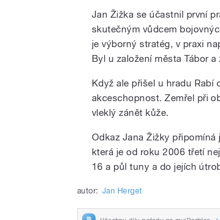
Jan Žižka se účastnil první p
skutečným vůdcem bojovných 
je výborný stratég, v praxi n
Byl u založení města Tábor a
Když ale přišel u hradu Rabí 
akceschopnost. Zemřel při ob
vleklý zánět kůže.
Odkaz Jana Žižky připomíná 
která je od roku 2006 třetí n
16 a půl tuny a do jejích útrob
autor:
Jan Herget