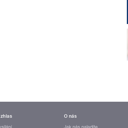
zhlas
O nás
ysílání
Jak nás naladíte