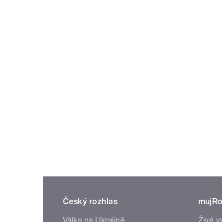
Český rozhlas
mujRo
Válka na Ukrajině
Živé v