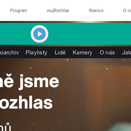
Program
mujRozhlas
Stanice
O r
oarchiv
Playlisty
Lidé
Kamery
O nás
Jak