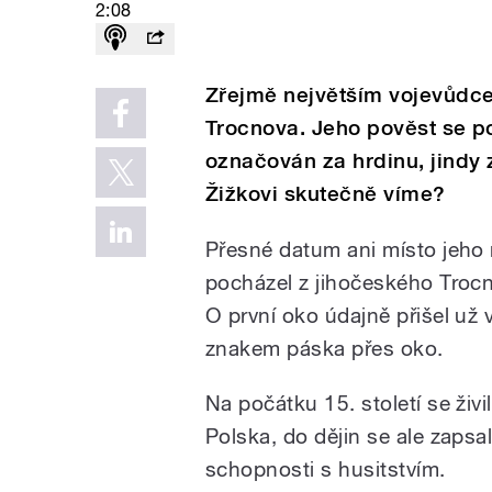
2:08
Zřejmě největším vojevůdcem
Trocnova. Jeho pověst se 
označován za hrdinu, jindy 
Žižkovi skutečně víme?
Přesné datum ani místo jeho
pocházel z jihočeského Troc
O první oko údajně přišel už 
znakem páska přes oko.
Na počátku 15. století se živi
Polska, do dějin se ale zapsal
schopnosti s husitstvím.