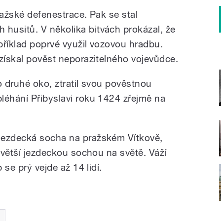
ražské defenestrace. Pak se stal
husitů. V několika bitvách prokázal, že
apříklad poprvé využil vozovou hradbu.
 získal pověst neporazitelného vojevůdce.
o druhé oko, ztratil svou pověstnou
léhání Přibyslavi roku 1424 zřejmě na
jezdecká socha na pražském Vítkově,
ejvětší jezdeckou sochou na světě. Váží
 se prý vejde až 14 lidí.