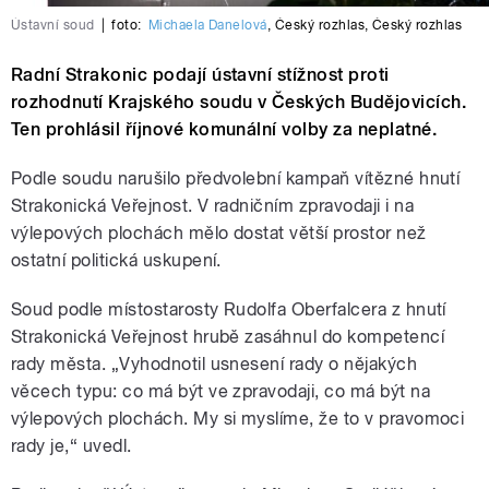
Ústavní soud
|
foto:
Michaela Danelová
,
Český rozhlas
,
Český rozhlas
Radní Strakonic podají ústavní stížnost proti
rozhodnutí Krajského soudu v Českých Budějovicích.
Ten prohlásil říjnové komunální volby za neplatné.
Podle soudu narušilo předvolební kampaň vítězné hnutí
Strakonická Veřejnost. V radničním zpravodaji i na
výlepových plochách mělo dostat větší prostor než
ostatní politická uskupení.
Soud podle místostarosty Rudolfa Oberfalcera z hnutí
Strakonická Veřejnost hrubě zasáhnul do kompetencí
rady města. „Vyhodnotil usnesení rady o nějakých
věcech typu: co má být ve zpravodaji, co má být na
výlepových plochách. My si myslíme, že to v pravomoci
rady je,“ uvedl.