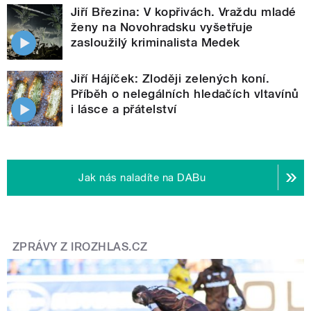
Jiří Březina: V kopřivách. Vraždu mladé
ženy na Novohradsku vyšetřuje
zasloužilý kriminalista Medek
Jiří Hájíček: Zloději zelených koní.
Příběh o nelegálních hledačích vltavínů
i lásce a přátelství
Jak nás naladíte na DABu
ZPRÁVY Z IROZHLAS.CZ