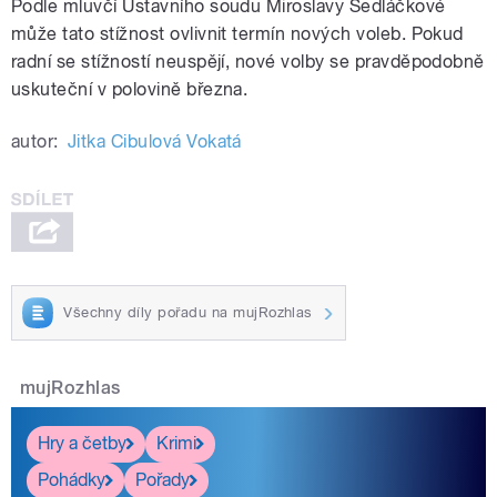
Podle mluvčí Ústavního soudu Miroslavy Sedláčkové
může tato stížnost ovlivnit termín nových voleb. Pokud
radní se stížností neuspějí, nové volby se pravděpodobně
uskuteční v polovině března.
autor:
Jitka Cibulová Vokatá
Všechny díly pořadu na mujRozhlas
mujRozhlas
Hry a četby
Krimi
Pohádky
Pořady