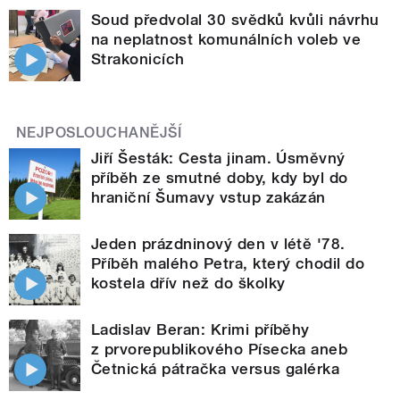
Soud předvolal 30 svědků kvůli návrhu
na neplatnost komunálních voleb ve
Strakonicích
NEJPOSLOUCHANĚJŠÍ
Jiří Šesták: Cesta jinam. Úsměvný
příběh ze smutné doby, kdy byl do
hraniční Šumavy vstup zakázán
Jeden prázdninový den v létě '78.
Příběh malého Petra, který chodil do
kostela dřív než do školky
Ladislav Beran: Krimi příběhy
z prvorepublikového Písecka aneb
Četnická pátračka versus galérka