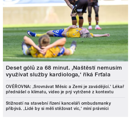
Deset gólů za 68 minut. ,Naštěstí nemusím
využívat služby kardiologa,‘ říká Frťala
OVĚŘOVNA: ‚Srovnávat Měsíc a Zemi je zavádějící.‘ Lékař
přednášel o klimatu, video je prý vytržené z kontextu
Stížností na stavební řízení kanceláři ombudsmanky
přibývá. ‚Lidé by si měli stěžovat víc,‘ míní právníci