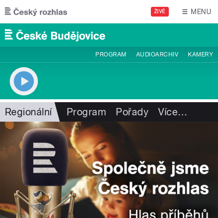
Přejít k hlavnímu obsahu
MENU
ŽIVĚ
PROGRAM
AUDIOARCHIV
KAMERY
Regionální
Program
Pořady
Více
…