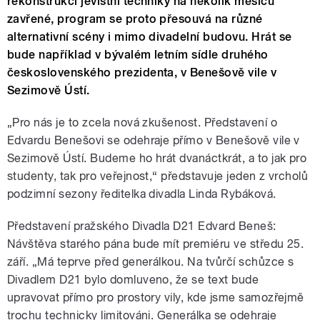
rekonstrukci jevištní techniky na několik měsíců
zavřené, program se proto přesouvá na různé
alternativní scény i mimo divadelní budovu. Hrát se
bude například v bývalém letním sídle druhého
československého prezidenta, v Benešově vile v
Sezimově Ústí.
„Pro nás je to zcela nová zkušenost. Představení o
Edvardu Benešovi se odehraje přímo v Benešově vile v
Sezimově Ústí. Budeme ho hrát dvanáctkrát, a to jak pro
studenty, tak pro veřejnost,“ představuje jeden z vrcholů
podzimní sezony ředitelka divadla Linda Rybáková.
Představení pražského Divadla D21 Edvard Beneš:
Návštěva starého pána bude mít premiéru ve středu 25.
září. „Má teprve před generálkou. Na tvůrčí schůzce s
Divadlem D21 bylo domluveno, že se text bude
upravovat přímo pro prostory vily, kde jsme samozřejmě
trochu technicky limitováni. Generálka se odehraje