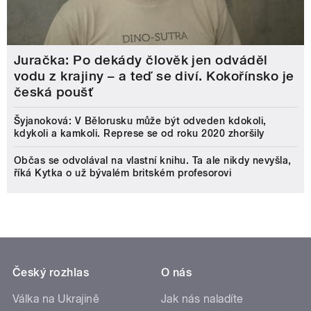
Juračka: Po dekády člověk jen odváděl
vodu z krajiny – a teď se diví. Kokořínsko je
česká poušť
Šyjanoková: V Bělorusku může být odveden kdokoli,
kdykoli a kamkoli. Represe se od roku 2020 zhoršily
Občas se odvolával na vlastní knihu. Ta ale nikdy nevyšla,
říká Kytka o už bývalém britském profesorovi
Český rozhlas
O nás
Válka na Ukrajině
Jak nás naladíte