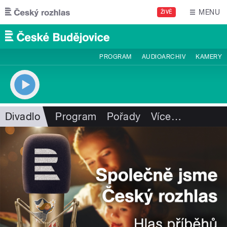
Přejít k hlavnímu obsahu
MENU
ŽIVĚ
PROGRAM
AUDIOARCHIV
KAMERY
Divadlo
Program
Pořady
Více
…