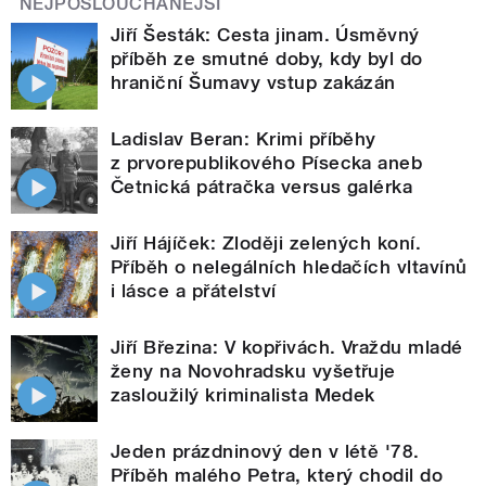
NEJPOSLOUCHANĚJŠÍ
Jiří Šesták: Cesta jinam. Úsměvný
příběh ze smutné doby, kdy byl do
hraniční Šumavy vstup zakázán
Ladislav Beran: Krimi příběhy
z prvorepublikového Písecka aneb
Četnická pátračka versus galérka
Jiří Hájíček: Zloději zelených koní.
Příběh o nelegálních hledačích vltavínů
i lásce a přátelství
Jiří Březina: V kopřivách. Vraždu mladé
ženy na Novohradsku vyšetřuje
zasloužilý kriminalista Medek
Jeden prázdninový den v létě '78.
Příběh malého Petra, který chodil do