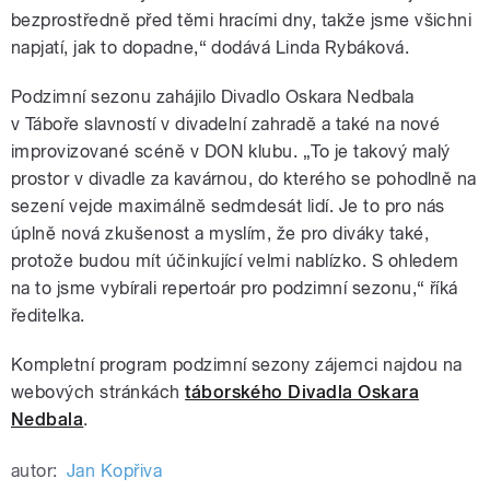
bezprostředně před těmi hracími dny, takže jsme všichni
napjatí, jak to dopadne,“ dodává Linda Rybáková.
Podzimní sezonu zahájilo Divadlo Oskara Nedbala
v Táboře slavností v divadelní zahradě a také na nové
improvizované scéně v DON klubu. „To je takový malý
prostor v divadle za kavárnou, do kterého se pohodlně na
sezení vejde maximálně sedmdesát lidí. Je to pro nás
úplně nová zkušenost a myslím, že pro diváky také,
protože budou mít účinkující velmi nablízko. S ohledem
na to jsme vybírali repertoár pro podzimní sezonu,“ říká
ředitelka.
Kompletní program podzimní sezony zájemci najdou na
webových stránkách
táborského Divadla Oskara
Nedbala
.
autor:
Jan Kopřiva