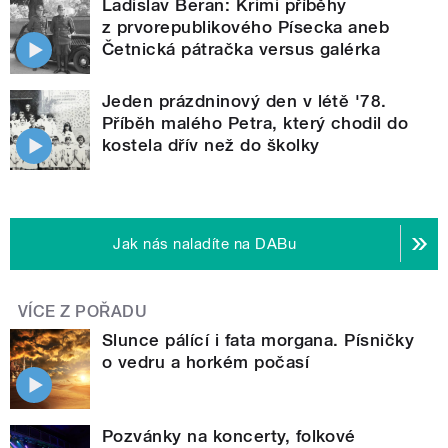
Ladislav Beran: Krimi příběhy
z prvorepublikového Písecka aneb
Četnická pátračka versus galérka
Jeden prázdninový den v létě '78.
Příběh malého Petra, který chodil do
kostela dřív než do školky
Jak nás naladíte na DABu
VÍCE Z POŘADU
Slunce pálící i fata morgana. Písničky
o vedru a horkém počasí
Pozvánky na koncerty, folkové