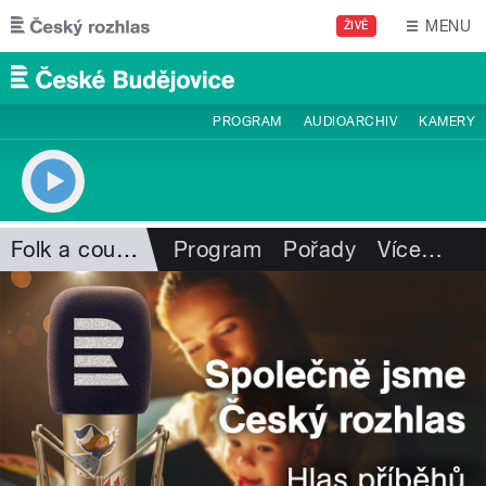
Přejít k hlavnímu obsahu
MENU
ŽIVĚ
PROGRAM
AUDIOARCHIV
KAMERY
Folk a country
Program
Pořady
Více
…