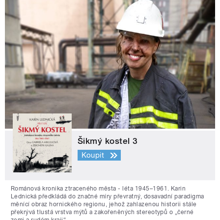
Šikmý kostel 3
Koupit
Románová kronika ztraceného města - léta 1945–1961. Karin
Lednická předkládá do značné míry převratný, dosavadní paradigma
měnící obraz hornického regionu, jehož zahlazenou historii stále
překrývá tlustá vrstva mýtů a zakořeněných stereotypů o „černé
zemi a rudém kraji“.