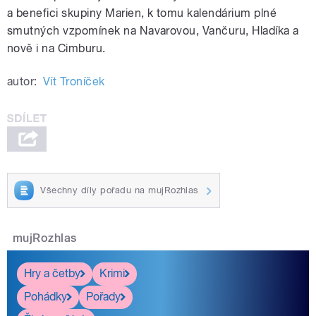
a benefici skupiny Marien, k tomu kalendárium plné
smutných vzpomínek na Navarovou, Vančuru, Hladíka a
nově i na Cimburu.
autor:
Vít Troníček
Všechny díly pořadu na mujRozhlas
mujRozhlas
Hry a četby
Krimi
Pohádky
Pořady