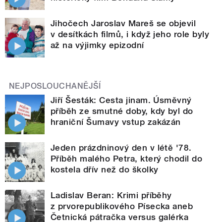
Jihočech Jaroslav Mareš se objevil
v desítkách filmů, i když jeho role byly
až na výjimky epizodní
NEJPOSLOUCHANĚJŠÍ
Jiří Šesták: Cesta jinam. Úsměvný
příběh ze smutné doby, kdy byl do
hraniční Šumavy vstup zakázán
Jeden prázdninový den v létě '78.
Příběh malého Petra, který chodil do
kostela dřív než do školky
Ladislav Beran: Krimi příběhy
z prvorepublikového Písecka aneb
Četnická pátračka versus galérka