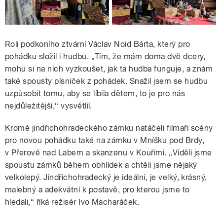
Roli podkoního ztvární Václav Noid Bárta, který pro
pohádku složil i hudbu. „Tím, že mám doma dvě dcery,
mohu si na nich vyzkoušet, jak ta hudba funguje, a znám
také spousty písniček z pohádek. Snažil jsem se hudbu
uzpůsobit tomu, aby se líbila dětem, to je pro nás
nejdůležitější,“ vysvětlil.
Kromě jindřichohradeckého zámku natáčeli filmaři scény
pro novou pohádku také na zámku v Mníšku pod Brdy,
v Přerově nad Labem a skanzenu v Kouřimi. „Viděli jsme
spoustu zámků během obhlídek a chtěli jsme nějaký
velkolepý. Jindřichohradecký je ideální, je velký, krásný,
malebný a adekvátní k postavě, pro kterou jsme to
hledali,“ říká režisér Ivo Macharáček.