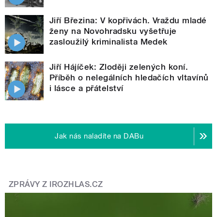
Jiří Březina: V kopřivách. Vraždu mladé
ženy na Novohradsku vyšetřuje
zasloužilý kriminalista Medek
Jiří Hájíček: Zloději zelených koní.
Příběh o nelegálních hledačích vltavínů
i lásce a přátelství
Jak nás naladíte na DABu
ZPRÁVY Z IROZHLAS.CZ