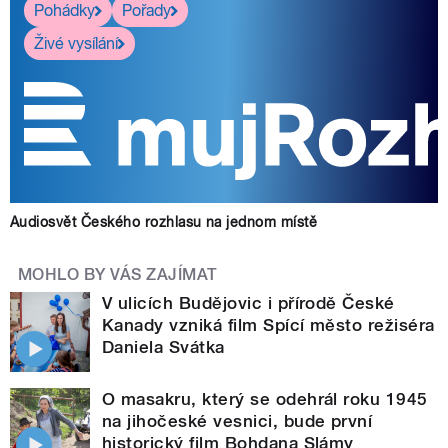
Pohádky
Pořady
Živé vysílání
Audiosvět Českého rozhlasu na jednom místě
MOHLO BY VÁS ZAJÍMAT
V ulicích Budějovic i přírodě České
Kanady vzniká film Spící město režiséra
Daniela Svátka
O masakru, který se odehrál roku 1945
na jihočeské vesnici, bude první
historický film Bohdana Slámy