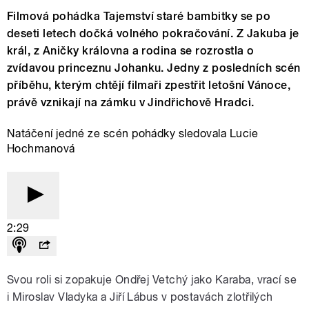
Filmová pohádka Tajemství staré bambitky se po
deseti letech dočká volného pokračování. Z Jakuba je
král, z Aničky královna a rodina se rozrostla o
zvídavou princeznu Johanku. Jedny z posledních scén
příběhu, kterým chtějí filmaři zpestřit letošní Vánoce,
právě vznikají na zámku v Jindřichově Hradci.
Natáčení jedné ze scén pohádky sledovala Lucie
Hochmanová
2:29
Svou roli si zopakuje Ondřej Vetchý jako Karaba, vrací se
i Miroslav Vladyka a Jiří Lábus v postavách zlotřilých