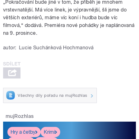
„Pokračování bude jiné v tom, že příběh je mnohem
vrstevnatější. Má více linek, je výpravnější, šli jsme do
větších exteriérů, máme víc koní i hudba bude víc
filmová,“ dodává. Premiéra nové pohádky je naplánovaná
na 9. prosince.
autor:
Lucie Suchánková Hochmanová
Všechny díly pořadu na mujRozhlas
mujRozhlas
Hry a četby
Krimi