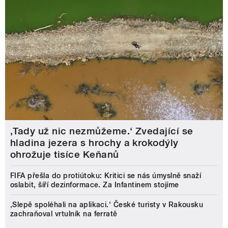
‚Tady už nic nezmůžeme.‘ Zvedající se
hladina jezera s hrochy a krokodýly
ohrožuje tisíce Keňanů
FIFA přešla do protiútoku: Kritici se nás úmyslně snaží
oslabit, šíří dezinformace. Za Infantinem stojíme
‚Slepě spoléhali na aplikaci.‘ České turisty v Rakousku
zachraňoval vrtulník na ferratě