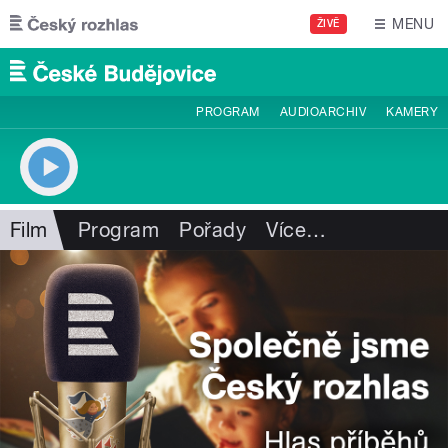
Přejít k hlavnímu obsahu
MENU
ŽIVĚ
PROGRAM
AUDIOARCHIV
KAMERY
Film
Program
Pořady
Více
…