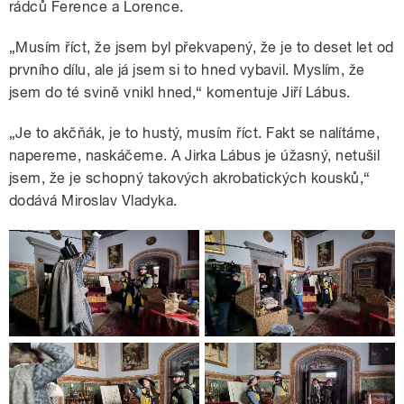
rádců Ference a Lorence.
„Musím říct, že jsem byl překvapený, že je to deset let od
prvního dílu, ale já jsem si to hned vybavil. Myslím, že
jsem do té svině vnikl hned,“ komentuje Jiří Lábus.
„Je to akčňák, je to hustý, musím říct. Fakt se nalítáme,
napereme, naskáčeme. A Jirka Lábus je úžasný, netušil
jsem, že je schopný takových akrobatických kousků,“
dodává Miroslav Vladyka.