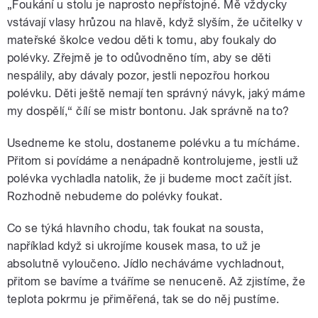
„Foukání u stolu je naprosto nepřístojné. Mě vždycky
vstávají vlasy hrůzou na hlavě, když slyším, že učitelky v
mateřské školce vedou děti k tomu, aby foukaly do
polévky. Zřejmě je to odůvodněno tím, aby se děti
nespálily, aby dávaly pozor, jestli nepozřou horkou
polévku. Děti ještě nemají ten správný návyk, jaký máme
my dospělí,“ čílí se mistr bontonu. Jak správně na to?
Usedneme ke stolu, dostaneme polévku a tu mícháme.
Přitom si povídáme a nenápadně kontrolujeme, jestli už
polévka vychladla natolik, že ji budeme moct začít jíst.
Rozhodně nebudeme do polévky foukat.
Co se týká hlavního chodu, tak foukat na sousta,
například když si ukrojíme kousek masa, to už je
absolutně vyloučeno. Jídlo necháváme vychladnout,
přitom se bavíme a tváříme se nenuceně. Až zjistíme, že
teplota pokrmu je přiměřená, tak se do něj pustíme.