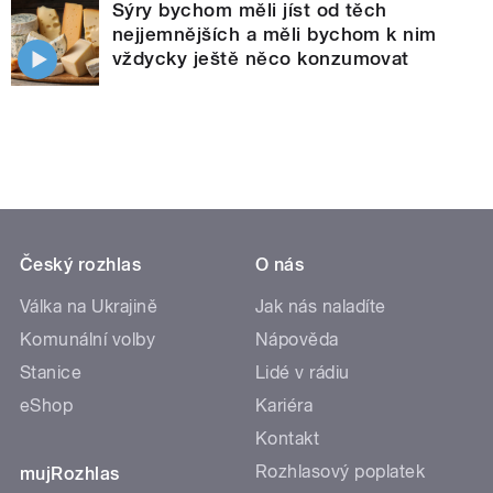
Sýry bychom měli jíst od těch
nejjemnějších a měli bychom k nim
vždycky ještě něco konzumovat
Český rozhlas
O nás
Válka na Ukrajině
Jak nás naladíte
Komunální volby
Nápověda
Stanice
Lidé v rádiu
eShop
Kariéra
Kontakt
Rozhlasový poplatek
mujRozhlas