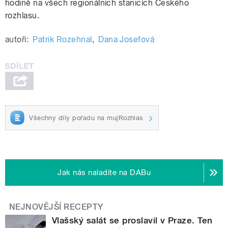
hodině na všech regionálních stanicích Českého
rozhlasu.
autoři:
Patrik Rozehnal
,
Dana Josefová
Všechny díly pořadu na mujRozhlas
Jak nás naladíte na DABu
NEJNOVĚJŠÍ RECEPTY
Vlašský salát se proslavil v Praze. Ten