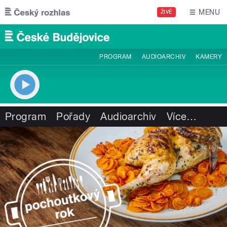
Přejít k hlavnímu obsahu
MENU
ŽIVĚ
PROGRAM
AUDIOARCHIV
KAMERY
Program
Pořady
Audioarchiv
Více
…