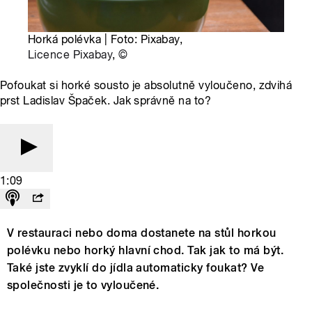
Horká polévka | Foto: Pixabay,
Licence Pixabay
,
©
Pofoukat si horké sousto je absolutně vyloučeno, zdvihá
prst Ladislav Špaček. Jak správně na to?
1:09
V restauraci nebo doma dostanete na stůl horkou
polévku nebo horký hlavní chod. Tak jak to má být.
Také jste zvyklí do jídla automaticky foukat? Ve
společnosti je to vyloučené.