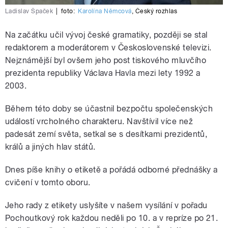
Ladislav Špaček
|
foto:
Karolína Němcová
,
Český rozhlas
Na začátku učil vývoj české gramatiky, později se stal
redaktorem a moderátorem v Československé televizi.
Nejznámější byl ovšem jeho post tiskového mluvčího
prezidenta republiky Václava Havla mezi lety 1992 a
2003.
Během této doby se účastnil bezpočtu společenských
událostí vrcholného charakteru. Navštívil více než
padesát zemí světa, setkal se s desítkami prezidentů,
králů a jiných hlav států.
Dnes píše knihy o etiketě a pořádá odborné přednášky a
cvičení v tomto oboru.
Jeho rady z etikety uslyšíte v našem vysílání v pořadu
Pochoutkový rok každou neděli po 10. a v repríze po 21.