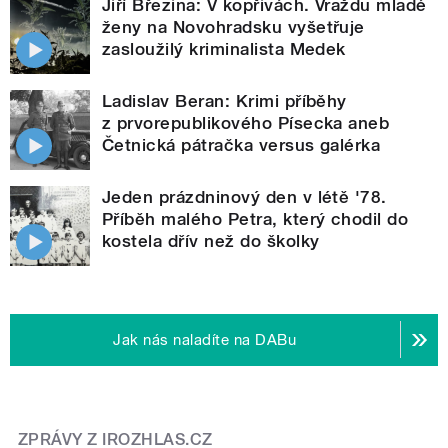
Jiří Březina: V kopřivách. Vraždu mladé
ženy na Novohradsku vyšetřuje
zasloužilý kriminalista Medek
Ladislav Beran: Krimi příběhy
z prvorepublikového Písecka aneb
Četnická pátračka versus galérka
Jeden prázdninový den v létě '78.
Příběh malého Petra, který chodil do
kostela dřív než do školky
Jak nás naladíte na DABu
ZPRÁVY Z IROZHLAS.CZ