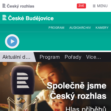
Přejít k hlavnímu obsahu
MENU
ŽIVĚ
PROGRAM
AUDIOARCHIV
KAMERY
Aktuální dění
Program
Pořady
Více
…