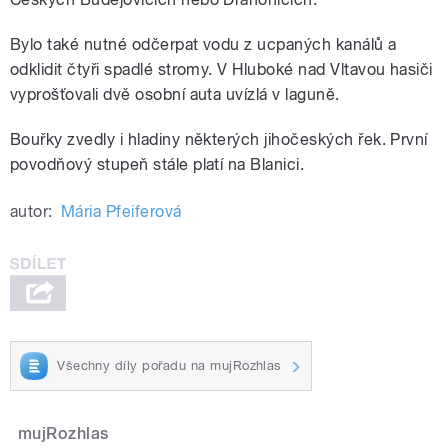
Bylo také nutné odčerpat vodu z ucpaných kanálů a
odklidit čtyři spadlé stromy. V Hluboké nad Vltavou hasiči
vyprošťovali dvě osobní auta uvízlá v laguně.
Bouřky zvedly i hladiny některých jihočeských řek. První
povodňový stupeň stále platí na Blanici.
autor:
Mária Pfeiferová
Všechny díly pořadu na mujRozhlas
mujRozhlas