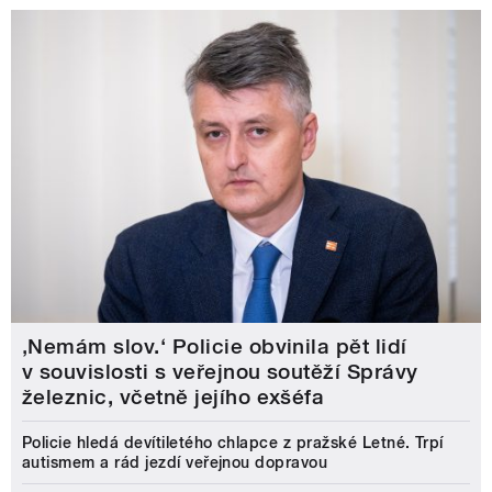
‚Nemám slov.‘ Policie obvinila pět lidí
v souvislosti s veřejnou soutěží Správy
železnic, včetně jejího exšéfa
Policie hledá devítiletého chlapce z pražské Letné. Trpí
autismem a rád jezdí veřejnou dopravou