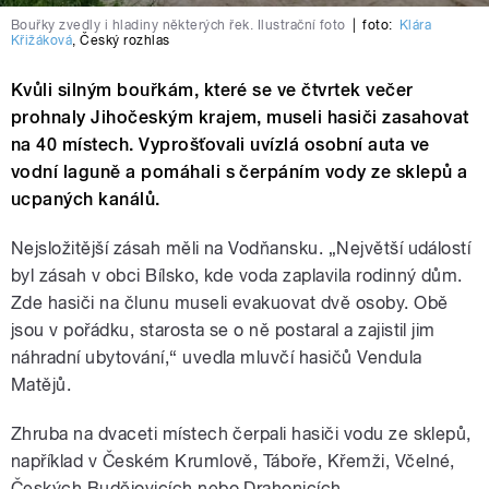
Bouřky zvedly i hladiny některých řek. Ilustrační foto
|
foto:
Klára
Křižáková
,
Český rozhlas
Kvůli silným bouřkám, které se ve čtvrtek večer
prohnaly Jihočeským krajem, museli hasiči zasahovat
na 40 místech. Vyprošťovali uvízlá osobní auta ve
vodní laguně a pomáhali s čerpáním vody ze sklepů a
ucpaných kanálů.
Nejsložitější zásah měli na Vodňansku. „Největší událostí
byl zásah v obci Bílsko, kde voda zaplavila rodinný dům.
Zde hasiči na člunu museli evakuovat dvě osoby. Obě
jsou v pořádku, starosta se o ně postaral a zajistil jim
náhradní ubytování,“ uvedla mluvčí hasičů Vendula
Matějů.
Zhruba na dvaceti místech čerpali hasiči vodu ze sklepů,
například v Českém Krumlově, Táboře, Křemži, Včelné,
Českých Budějovicích nebo Drahonicích.