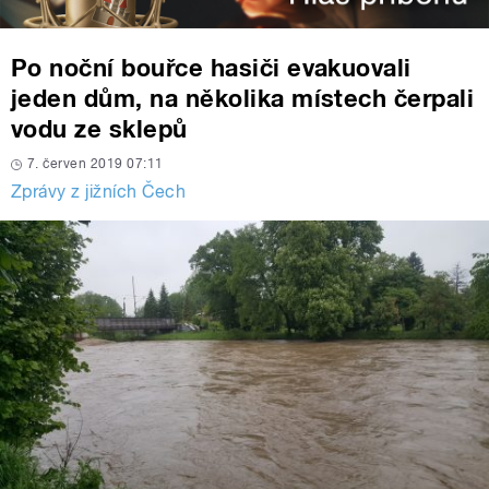
Po noční bouřce hasiči evakuovali
jeden dům, na několika místech čerpali
vodu ze sklepů
7. červen 2019 07:11
Zprávy z jižních Čech