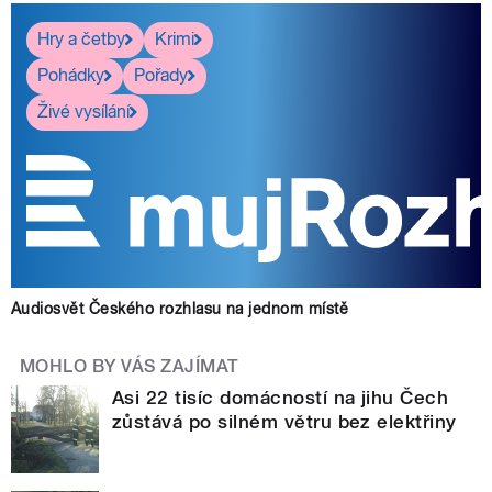
Hry a četby
Krimi
Pohádky
Pořady
Živé vysílání
Audiosvět Českého rozhlasu na jednom místě
MOHLO BY VÁS ZAJÍMAT
Asi 22 tisíc domácností na jihu Čech
zůstává po silném větru bez elektřiny