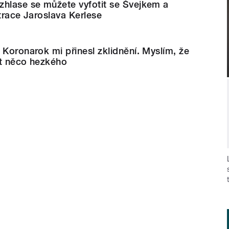
zhlase se můžete vyfotit se Švejkem a
strace Jaroslava Kerlese
 Koronarok mi přinesl zklidnění. Myslím, že
dět něco hezkého