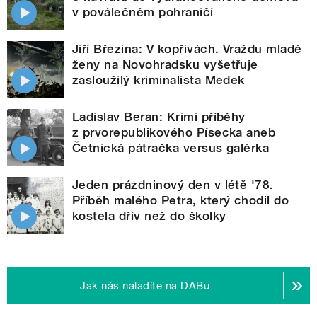
v poválečném pohraničí
Jiří Březina: V kopřivách. Vraždu mladé
ženy na Novohradsku vyšetřuje
zasloužilý kriminalista Medek
Ladislav Beran: Krimi příběhy
z prvorepublikového Písecka aneb
Četnická pátračka versus galérka
Jeden prázdninový den v létě '78.
Příběh malého Petra, který chodil do
kostela dřív než do školky
Jak nás naladíte na DABu