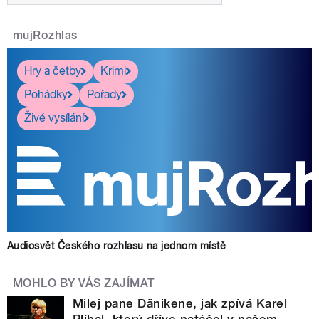
mujRozhlas
Hry a četby
Krimi
Pohádky
Pořady
Živé vysílání
Audiosvět Českého rozhlasu na jednom místě
MOHLO BY VÁS ZAJÍMAT
Milej pane Dänikene, jak zpívá Karel
Plíhal, který dříve natáčel v našem