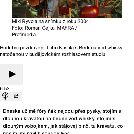
Miki Ryvola na snímku z roku 2004 |
Foto: Roman Čejka, MAFRA /
Profimedia
Hudební pozdravení Jiřího Kasala s Bednou vod whisky
natočenou v budějovickém rozhlasovém studiu
6:53
Dneska už mě fóry ňák nejdou přes pysky, stojím s
dlouhou kravatou na bedně vod whisky, stojím s
dlouhým vobojkem, jak stájovej pinč, tu kravatu, co
nosím, mi navlík soudce lynč.