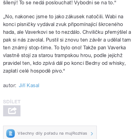
šílený! To se nedá poslouchat! Vybodni se na to.“
„No, nakonec jsme to jako zákusek natočili. Wabi na
konci písničky vydával zvuk připomínající škrceného
hada, ale Vaverkovi se to nezdálo. Chviličku přemýšlel a
pak si nás zavolal. Pustil si znovu ten závěr a udělal tam
ten známý stop-time. To bylo ono! Takže pan Vaverka
vlastně stojí za starou trampskou hrou, podle jejíchž
pravidel ten, kdo zpívá dál po konci Bedny od whisky,
zaplatí celé hospodě pivo.“
autor:
Jiří Kasal
Všechny díly pořadu na mujRozhlas