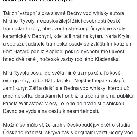
Tak zní vstupní sloka slavné Bedny vod whisky autora
Mikiho Ryvoly, nejzasloužilejší žijící osobnosti české
trampské hudby, absolventa střední průmyslové školy
keramické v Bechyni, kde učil hrát na kytaru Karla Kryla,
a spoluzakladatele trampské osady se zvláštním kouzlem
Fort Hazard poblíž Kaplice, pokud bychom měli uvést
hned dvě rané jihočeské vazby rodilého Kladeňáka.
Miki Ryvola poslal do světa i jiné trampské a folkové
evergreeny, třeba Bál v lapáku, Nejšťastnější z chlapů,
Jarní kurýr, Září a další, ale Bedna vod whisky, kterou už
před několika desítkami let přiblížila trochu jinému publiku
kapela Wanastowi Vjecy, je jeho nejhranější písničkou.
Dávno se vydala na cestu k nesmrtelnosti.
Možná se málo ví, že archiv českobudějovického studia
Českého rozhlasu skrývá pás s originální verzí Bedny vod