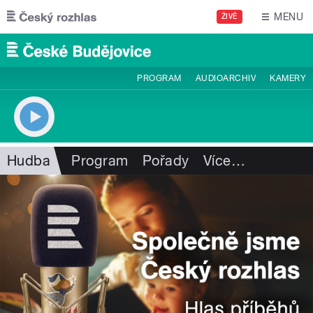
Přejít k hlavnímu obsahu
MENU
ŽIVĚ
PROGRAM
AUDIOARCHIV
KAMERY
Hudba
Program
Pořady
Více
…