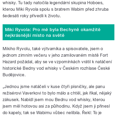
whisky. Tu tady natočila legendární skupina Hoboes,
kterou Miki Ryvola spolu s bratrem Wabim před zhruba
šedesáti roky přivedli k životu.
Miki Ryvola: Pro mě byla Bechyně okamžitě
nejkrásnější místo na světě
Mikiho Ryvolu, také výtvarníka a spisovatele, jsem o
jednom zimním večeru v jeho zamilovaném místě Fort
Hazard požádal, aby se ve vzpomínkách vrátil k natáčení
historické Bedny vod whisky v Českém rozhlase České
Budějovice.
„Jednou jsme natáčeli v kuse čtyři písničky, ale panu
režisérovi Vaverkovi to bylo málo a chtěl, jak říkal, nějaký
zákusek. Nabídl jsem mou Bednu vod whisky, kterou
jsem měl hotovou asi za půlhodinu. Když jsem ji přinesl
do kapely, tak se Wabimu vůbec nelíbila. Řekl: To je