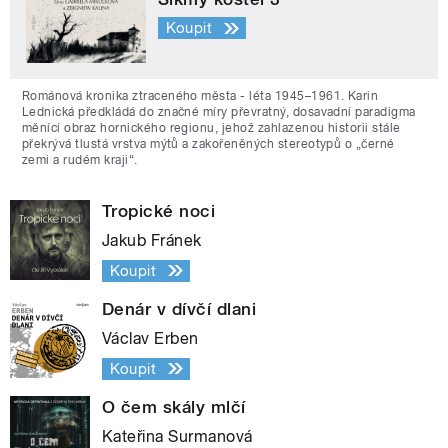
Koupit
Románová kronika ztraceného města - léta 1945–1961. Karin
Lednická předkládá do značné míry převratný, dosavadní paradigma
měnící obraz hornického regionu, jehož zahlazenou historii stále
překrývá tlustá vrstva mýtů a zakořeněných stereotypů o „černé
zemi a rudém kraji“.
Tropické noci
Jakub Fránek
Koupit
Denár v dívčí dlani
Václav Erben
Koupit
O čem skály mlčí
Kateřina Surmanová