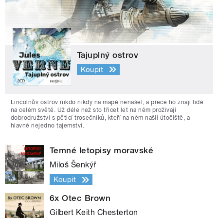
Tajuplný ostrov
Koupit
Lincolnův ostrov nikdo nikdy na mapě nenašel, a přece ho znají lidé
na celém světě. Už déle než sto třicet let na něm prožívají
dobrodružství s pěticí trosečníků, kteří na něm našli útočiště, a
hlavně nejedno tajemství.
Temné letopisy moravské
Miloš Šenkýř
Koupit
6x Otec Brown
Gilbert Keith Chesterton