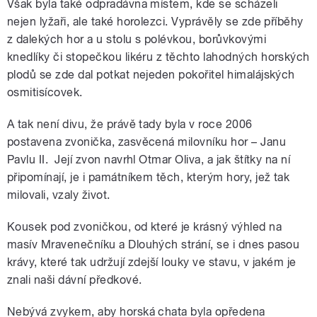
Však byla také odpradávna místem, kde se scházeli
nejen lyžaři, ale také horolezci. Vyprávěly se zde příběhy
z dalekých hor a u stolu s polévkou, borůvkovými
knedlíky či stopečkou likéru z těchto lahodných horských
plodů se zde dal potkat nejeden pokořitel himalájských
osmitisícovek.
A tak není divu, že právě tady byla v roce 2006
postavena zvonička, zasvěcená milovníku hor – Janu
Pavlu II. Její zvon navrhl Otmar Oliva, a jak štítky na ní
připomínají, je i památníkem těch, kterým hory, jež tak
milovali, vzaly život.
Kousek pod zvoničkou, od které je krásný výhled na
masív Mravenečníku a Dlouhých strání, se i dnes pasou
krávy, které tak udržují zdejší louky ve stavu, v jakém je
znali naši dávní předkové.
Nebývá zvykem, aby horská chata byla opředena