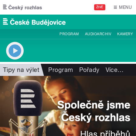
Přejít k hlavnímu obsahu
MENU
ŽIVĚ
PROGRAM
AUDIOARCHIV
KAMERY
Tipy na výlet
Program
Pořady
Více
…