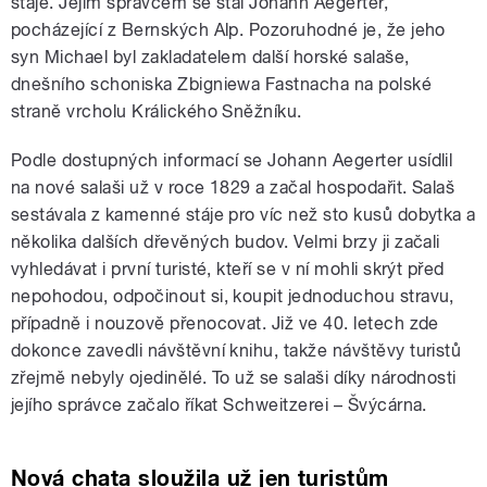
stáje. Jejím správcem se stal Johann Aegerter,
pocházející z Bernských Alp. Pozoruhodné je, že jeho
syn Michael byl zakladatelem další horské salaše,
dnešního schoniska Zbigniewa Fastnacha na polské
straně vrcholu Králického Sněžníku.
Podle dostupných informací se Johann Aegerter usídlil
na nové salaši už v roce 1829 a začal hospodařit. Salaš
sestávala z kamenné stáje pro víc než sto kusů dobytka a
několika dalších dřevěných budov. Velmi brzy ji začali
vyhledávat i první turisté, kteří se v ní mohli skrýt před
nepohodou, odpočinout si, koupit jednoduchou stravu,
případně i nouzově přenocovat. Již ve 40. letech zde
dokonce zavedli návštěvní knihu, takže návštěvy turistů
zřejmě nebyly ojedinělé. To už se salaši díky národnosti
jejího správce začalo říkat Schweitzerei – Švýcárna.
Nová chata sloužila už jen turistům