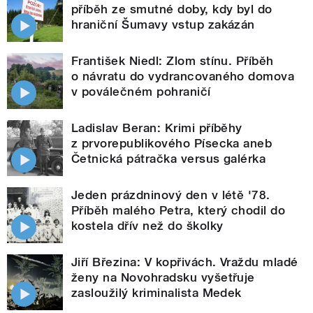
příběh ze smutné doby, kdy byl do
hraniční Šumavy vstup zakázán
František Niedl: Zlom stínu. Příběh
o návratu do vydrancovaného domova
v poválečném pohraničí
Ladislav Beran: Krimi příběhy
z prvorepublikového Písecka aneb
Četnická pátračka versus galérka
Jeden prázdninový den v létě '78.
Příběh malého Petra, který chodil do
kostela dřív než do školky
Jiří Březina: V kopřivách. Vraždu mladé
ženy na Novohradsku vyšetřuje
zasloužilý kriminalista Medek