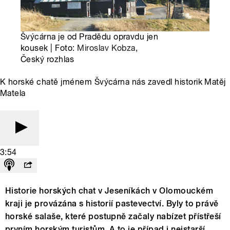
Švýcárna je od Pradědu opravdu jen
kousek | Foto:
Miroslav Kobza
,
Český rozhlas
K horské chatě jménem Švýcárna nás zavedl historik Matěj
Matela
3:54
Historie horských chat v Jeseníkách v Olomouckém
kraji je provázána s historií pastevectví. Byly to právě
horské salaše, které postupně začaly nabízet přístřeší
prvním horským turistům. A to je případ i nejstarší