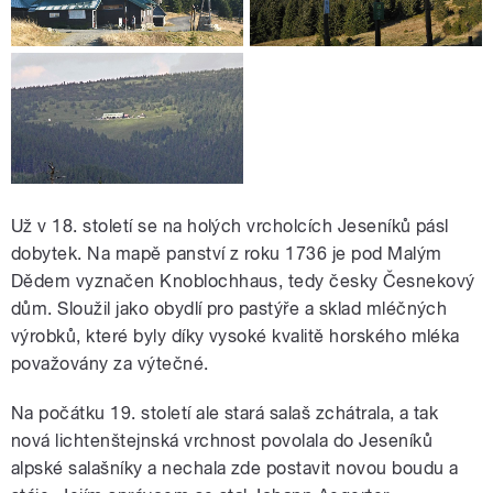
Už v 18. století se na holých vrcholcích Jeseníků pásl
dobytek. Na mapě panství z roku 1736 je pod Malým
Dědem vyznačen Knoblochhaus, tedy česky Česnekový
dům. Sloužil jako obydlí pro pastýře a sklad mléčných
výrobků, které byly díky vysoké kvalitě horského mléka
považovány za výtečné.
Na počátku 19. století ale stará salaš zchátrala, a tak
nová lichtenštejnská vrchnost povolala do Jeseníků
alpské salašníky a nechala zde postavit novou boudu a