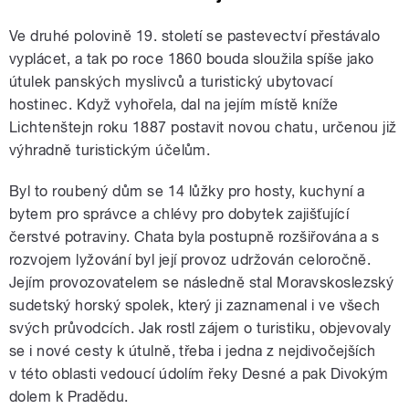
Ve druhé polovině 19. století se pastevectví přestávalo
vyplácet, a tak po roce 1860 bouda sloužila spíše jako
útulek panských myslivců a turistický ubytovací
hostinec. Když vyhořela, dal na jejím místě kníže
Lichtenštejn roku 1887 postavit novou chatu, určenou již
výhradně turistickým účelům.
Byl to roubený dům se 14 lůžky pro hosty, kuchyní a
bytem pro správce a chlévy pro dobytek zajišťující
čerstvé potraviny. Chata byla postupně rozšiřována a s
rozvojem lyžování byl její provoz udržován celoročně.
Jejím provozovatelem se následně stal Moravskoslezský
sudetský horský spolek, který ji zaznamenal i ve všech
svých průvodcích. Jak rostl zájem o turistiku, objevovaly
se i nové cesty k útulně, třeba i jedna z nejdivočejších
v této oblasti vedoucí údolím řeky Desné a pak Divokým
dolem k Pradědu.