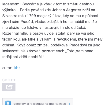
legendami, Švýcárna je však v tomto směru čestnou
výjimkou. Podle pověsti zde Johann Aegerter zažil na
Silvestra roku 1799 magický úkaz, kdy se mu o půlnoci
zjevil sám Praděd, vládce zdejších hor, a nabídl mu, že
mu ukáže, co lidstvo v nastávajícím století čeká.
Rozehnal mlhu a pastýř uviděl století páry se vší jeho
technikou, ale také s válkami a revolucemi, které jím měly
otřásat. Když obraz zmizel, poděkoval Pradědovi za jeho
laskavost, ale zároveň poznamenal: „Toto jsem snad
raději ani vidět nechtěl.“
autor:
kbz
Všechny díly pořadu na mujRozhlas