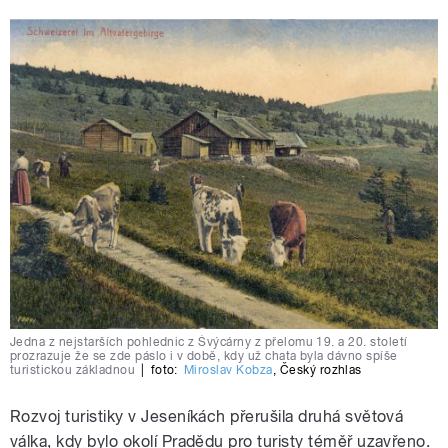
Jedna z nejstarších pohlednic z Švýcárny z přelomu 19. a 20. století
prozrazuje že se zde páslo i v době, kdy už chata byla dávno spíše
turistickou základnou
|
foto:
Miroslav Kobza
,
Český rozhlas
Rozvoj turistiky v Jeseníkách přerušila druhá světová
válka, kdy bylo okolí Pradědu pro turisty téměř uzavřeno.