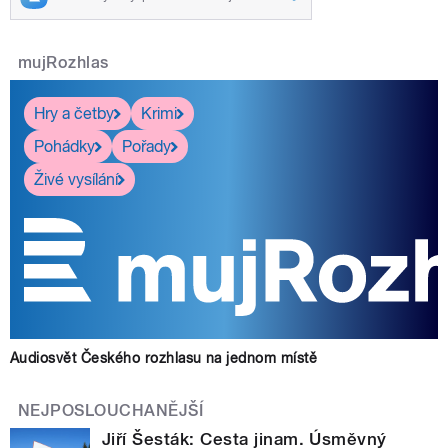
mujRozhlas
Hry a četby
Krimi
Pohádky
Pořady
Živé vysílání
Audiosvět Českého rozhlasu na jednom místě
NEJPOSLOUCHANĚJŠÍ
Jiří Šesták: Cesta jinam. Úsměvný