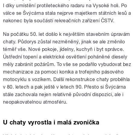
I díky umístění protileteckého radaru na Vysoké holi. Po
válce se Švýcárna stala nejprve majetkem státních lesů a
nakonec byla součástí rekreačních zařízení ČSTV.
Na počátku 50. let došlo k největším stavebním úpravám
chaty. Půdorys zůstal nezměněný, jinak se ale změnilo
téměř vše. Nové pokoje, jídelny, kuchyň i byt správce.
Ústřední topení a elektrické osvětlení poháněné diesely
měly zabránit požárům. To vše se podařilo vybudovat bez
mechanizace za pomoci koníka a trofejního pásového
motocyklu s vozíkem. Další rekonstrukce chaty proběhla
v 80. letech a pak ještě v letech 90. Přesto si Švýcárna
stále zachovala nejen relativně původní dispozici, ale i
neopakovatelnou atmosféru.
U chaty vyrostla i malá zvonička