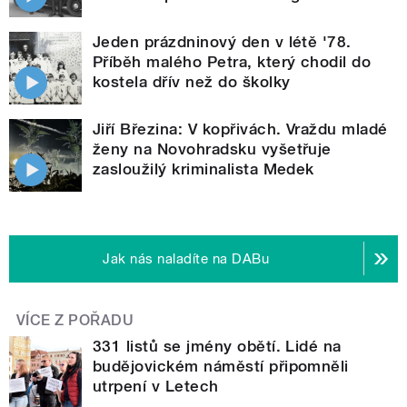
Jeden prázdninový den v létě '78.
Příběh malého Petra, který chodil do
kostela dřív než do školky
Jiří Březina: V kopřivách. Vraždu mladé
ženy na Novohradsku vyšetřuje
zasloužilý kriminalista Medek
Jak nás naladíte na DABu
VÍCE Z POŘADU
331 listů se jmény obětí. Lidé na
budějovickém náměstí připomněli
utrpení v Letech