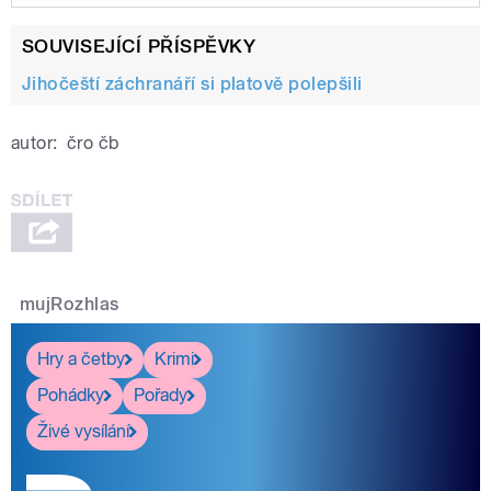
Play /
záchranářů
J. Sedlák a P. Fendeková:
SOUVISEJÍCÍ PŘÍSPĚVKY
Cvičení
Jihočeští záchranáří si platově polepšili
autor:
čro čb
pause
mujRozhlas
Hry a četby
Krimi
Pohádky
Pořady
Živé vysílání