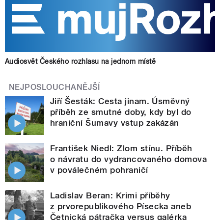
Audiosvět Českého rozhlasu na jednom místě
NEJPOSLOUCHANĚJŠÍ
Jiří Šesták: Cesta jinam. Úsměvný
příběh ze smutné doby, kdy byl do
hraniční Šumavy vstup zakázán
František Niedl: Zlom stínu. Příběh
o návratu do vydrancovaného domova
v poválečném pohraničí
Ladislav Beran: Krimi příběhy
z prvorepublikového Písecka aneb
Četnická pátračka versus galérka