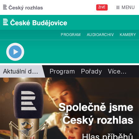
Přejít k hlavnímu obsahu
MENU
ŽIVĚ
PROGRAM
AUDIOARCHIV
KAMERY
Aktuální dění
Program
Pořady
Více
…