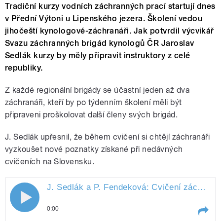
Tradiční kurzy vodních záchranných prací startují dnes
v Přední Výtoni u Lipenského jezera. Školení vedou
jihočeští kynologové-záchranáři. Jak potvrdil výcvikář
Svazu záchranných brigád kynologů ČR Jaroslav
Sedlák kurzy by měly připravit instruktory z celé
republiky.
Z každé regionální brigády se účastní jeden až dva
záchranáři, kteří by po týdenním školení měli být
připraveni proškolovat další členy svých brigád.
J. Sedlák upřesnil, že během cvičení si chtějí záchranáři
vyzkoušet nové poznatky získané při nedávných
cvičeních na Slovensku.
J. Sedlák a P. Fendeková: Cvičení
záchranářů
0:00