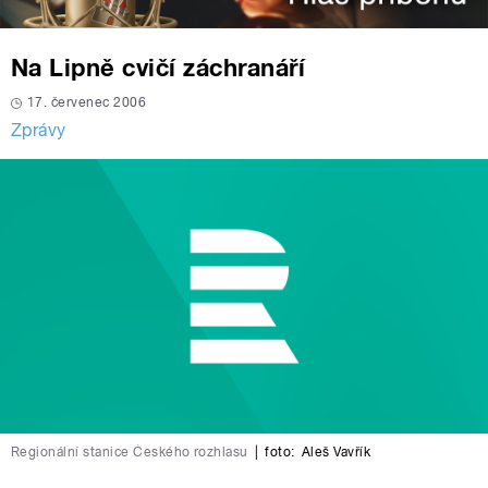
Na Lipně cvičí záchranáří
17. červenec 2006
Zprávy
Regionální stanice Českého rozhlasu
|
foto:
Aleš Vavřík