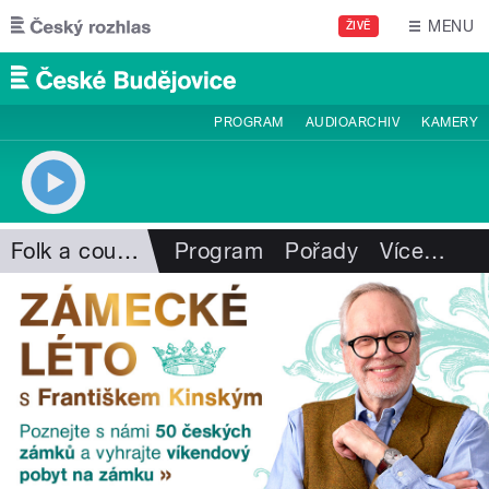
Přejít k hlavnímu obsahu
MENU
ŽIVĚ
PROGRAM
AUDIOARCHIV
KAMERY
Folk a country
Program
Pořady
Více
…