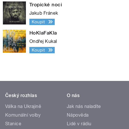
Tropické noci
Jakub Fránek
Koupit
HoKlaFaKla
Ondřej Kukal
Koupit
Český rozhlas
O nás
Válka na Ukrajině
Jak nás naladíte
Komunální volby
Nápověda
Stanice
Lidé v rádiu