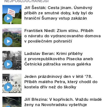
NEJPOSLOUCHANĚJŠÍ
Jiří Šesták: Cesta jinam. Úsměvný
příběh ze smutné doby, kdy byl do
hraniční Šumavy vstup zakázán
František Niedl: Zlom stínu. Příběh
o návratu do vydrancovaného domova
v poválečném pohraničí
Ladislav Beran: Krimi příběhy
z prvorepublikového Písecka aneb
Četnická pátračka versus galérka
Jeden prázdninový den v létě '78.
Příběh malého Petra, který chodil do
kostela dřív než do školky
Jiří Březina: V kopřivách. Vraždu mladé
ženy na Novohradsku vyšetřuje