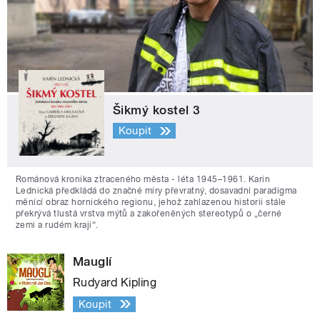
Šikmý kostel 3
Koupit
Románová kronika ztraceného města - léta 1945–1961. Karin
Lednická předkládá do značné míry převratný, dosavadní paradigma
měnící obraz hornického regionu, jehož zahlazenou historii stále
překrývá tlustá vrstva mýtů a zakořeněných stereotypů o „černé
zemi a rudém kraji“.
Mauglí
Rudyard Kipling
Koupit