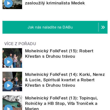
zasloužilý kriminalista Medek
Jak nás naladíte na DABu
VÍCE Z POŘADU
Mohelnický FolkFest (15): Robert
Křesťan s Druhou trávou
Mohelnický FolkFest (14): Korki, Nerez
& Lucie, Spirituál kvartet a Robert
Křesťan s Druhou trávou
Mohelnický FolkFest (13): Topinqui,
Rolničky a HB Stop, Víťa Troníček a
Marien