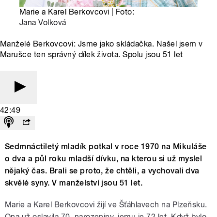
Marie a Karel Berkovcovi | Foto:
Jana Volková
Manželé Berkovcovi: Jsme jako skládačka. Našel jsem v
Marušce ten správný dílek života. Spolu jsou 51 let
42:49
Sedmnáctiletý mladík potkal v roce 1970 na Mikuláše
o dva a půl roku mladší dívku, na kterou si už myslel
nějaký čas. Brali se proto, že chtěli, a vychovali dva
skvělé syny. V manželství jsou 51 let.
Marie a Karel Berkovcovi žijí ve Šťáhlavech na Plzeňsku.
Ona už oslavila 70. narozeniny, jemu je 72 let. Když bylo