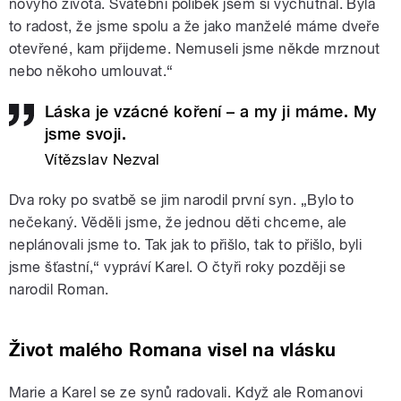
novýho života. Svatební polibek jsem si vychutnal. Byla
to radost, že jsme spolu a že jako manželé máme dveře
otevřené, kam přijdeme. Nemuseli jsme někde mrznout
nebo někoho umlouvat.“
Láska je vzácné koření – a my ji máme. My
jsme svoji.
Vítězslav Nezval
Dva roky po svatbě se jim narodil první syn. „Bylo to
nečekaný. Věděli jsme, že jednou děti chceme, ale
neplánovali jsme to. Tak jak to přišlo, tak to přišlo, byli
jsme šťastní,“ vypráví Karel. O čtyři roky později se
narodil Roman.
Život malého Romana visel na vlásku
Marie a Karel se ze synů radovali. Když ale Romanovi