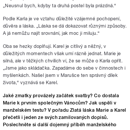
„Neusnul bych, kdyby ta druhá postel byla prázdná.“
Podle Karla je ve vztahu důležité vzájemné pochopení,
důvěra a láska. „Láska se dá dokazovat různými způsoby.
A já nemůžu najít srovnání, jak moc ji miluju.“
Oba se hezky doplňují. Karel je citlivý a něžný, v
důležitých momentech však umí rázně jednat. Marie je
silná, ale v těžkých chvílích ví, že se může o Karla opřít.
„Jsme jako skládačka. Zapadáme do sebe v činnostech i
myšlenkách. Našel jsem v Marušce ten správný dílek
života,“ vyznává se Karel.
Jaké zmatky provázely začátek svatby? Co dostala
Marie k prvním společným Vánocům? Jak uspěli v
manželském testu? V pořadu Zlatá láska Marie a Karel
přečetli i jeden ze svých zamilovaných dopisů.
Poslechněte si další dojemný příběh manželského