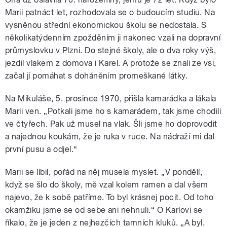
Marii patnáct let, rozhodovala se o budoucím studiu. Na
vysněnou střední ekonomickou školu se nedostala. S
několikatýdenním zpožděním ji nakonec vzali na dopravní
průmyslovku v Plzni. Do stejné školy, ale o dva roky výš,
jezdil vlakem z domova i Karel. A protože se znali ze vsi,
začal jí pomáhat s doháněním promeškané látky.
Na Mikuláše, 5. prosince 1970, přišla kamarádka a lákala
Marii ven. „Potkali jsme ho s kamarádem, tak jsme chodili
ve čtyřech. Pak už musel na vlak. Šli jsme ho doprovodit
a najednou koukám, že je ruka v ruce. Na nádraží mi dal
první pusu a odjel.“
Marii se líbil, pořád na něj musela myslet. „V pondělí,
když se šlo do školy, mě vzal kolem ramen a dal všem
najevo, že k sobě patříme. To byl krásnej pocit. Od toho
okamžiku jsme se od sebe ani nehnuli.“ O Karlovi se
říkalo, že je jeden z nejhezčích tamních kluků. „A byl.