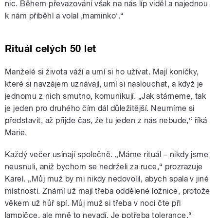
nic. Během převazování však na nás líp viděl a najednou
k nám přiběhl a volal ‚maminko‘.“
Rituál celých 50 let
Manželé si života váží a umí si ho užívat. Mají koníčky,
které si navzájem uznávají, umí si naslouchat, a když je
jednomu z nich smutno, komunikují. „Jak stárneme, tak
je jeden pro druhého čím dál důležitější. Neumíme si
představit, až přijde čas, že tu jeden z nás nebude,“ říká
Marie.
Každý večer usínají společně. „Máme rituál – nikdy jsme
neusnuli, aniž bychom se nedrželi za ruce,“ prozrazuje
Karel. „Můj muž by mi nikdy nedovolil, abych spala v jiné
místnosti. Známí už mají třeba oddělené ložnice, protože
věkem už hůř spí. Můj muž si třeba v noci čte při
lampičce, ale mně to nevadí. Je potřeba tolerance.“