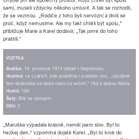
Chyběl jim ale společný prostor. Když chtěli být spolu
sami, museli vždycky někoho umluvit. A tak se rozhodli,
že se vezmou. „Rodiče z toho byli nervózní a divili se
proč, když nemusíme. Ale my fakt chtěli být spolu,“
přibližuje Marie a Karel dodává: „Tak jsme do toho
praštili.“
VIZITKA
Svatba:
14. prosince 1974 obřad v Nepomuku
Hostina:
ve Lnářích, kde proběhla i svatební noc. „Jezdíme
tam dodneška na oběd nebo na večeři,“ říká s láskou Marie.
Hostů:
100
Šaty:
Bílé se závojem
Děti:
2
„Maruška vypadala krásně, neměl jsem slov. Byl to
hezkej den,“ vzpomíná dojatě Karel. „Byl to krok do