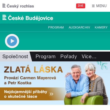
Přejít k hlavnímu obsahu
MENU
ŽIVĚ
PROGRAM
AUDIOARCHIV
KAMERY
Společnost
Program
Pořady
Více
…