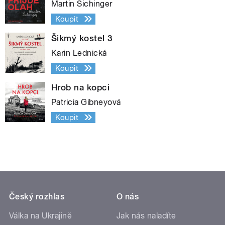
Martin Sichinger
Koupit
Šikmý kostel 3
Karin Lednická
Koupit
Hrob na kopci
Patricia Gibneyová
Koupit
Český rozhlas
O nás
Válka na Ukrajině
Jak nás naladíte