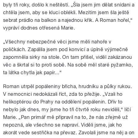
byly tři roky, došlo k neštěstí. „Šla jsem jim dělat snídani a
chtěla jsem, aby se kluci oblékli. Mezitím jsem šla ještě
sebrat prádlo na balkon a najednou křik. A Roman hořel,“
vypráví dodnes otřesená Marie.
„Všechny nebezpečné věci jsme měli nahoře v
poličkách. Zapálila jsem pod konvicí a úplně výjimečně
zapomněla sirky na stole. On tam přišel, viděl zakázanou
věc a škrtal si to proti sobě. Na sobě měl staré pyžamko,
ta látka chytla jak papír…“
Roman utrpěl popáleniny břicha, hrudníku a půlky rukou.
V nemocnici nedokázali říct, zda to přežije. „Vzali ho
helikoptérou do Prahy na oddělení popálenin. Dřív to
nebylo jak dnes, my jsme ho tři čtvrtě roku neviděli,“ líčí
Marie. „Pan primář mě připravil na to, že nás zřejmě už
nepozná, ale všechno se napraví. Viděli jsme, jak ho
akorát vede sestřička na převaz. Zavolali jsme na něj a on