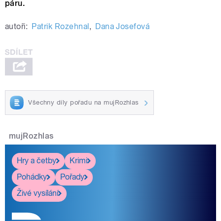
páru.
autoři:
Patrik Rozehnal
,
Dana Josefová
Všechny díly pořadu na mujRozhlas
mujRozhlas
Hry a četby
Krimi
Pohádky
Pořady
Živé vysílání