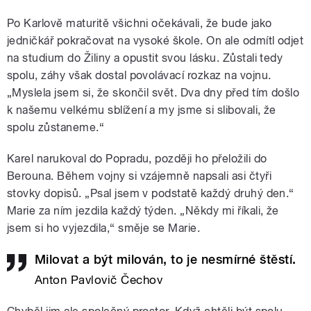
Po Karlově maturitě všichni očekávali, že bude jako
jedničkář pokračovat na vysoké škole. On ale odmítl odjet
na studium do Žiliny a opustit svou lásku. Zůstali tedy
spolu, záhy však dostal povolávací rozkaz na vojnu.
„Myslela jsem si, že skončil svět. Dva dny před tím došlo
k našemu velkému sblížení a my jsme si slibovali, že
spolu zůstaneme.“
Karel narukoval do Popradu, později ho přeložili do
Berouna. Během vojny si vzájemně napsali asi čtyři
stovky dopisů. „Psal jsem v podstatě každý druhý den.“
Marie za ním jezdila každý týden. „Někdy mi říkali, že
jsem si ho vyjezdila,“ směje se Marie.
Milovat a být milován, to je nesmírné štěstí.
Anton Pavlovič Čechov