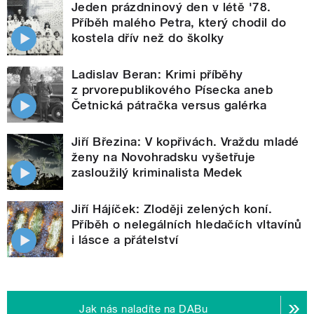
Jeden prázdninový den v létě '78.
Příběh malého Petra, který chodil do
kostela dřív než do školky
Ladislav Beran: Krimi příběhy
z prvorepublikového Písecka aneb
Četnická pátračka versus galérka
Jiří Březina: V kopřivách. Vraždu mladé
ženy na Novohradsku vyšetřuje
zasloužilý kriminalista Medek
Jiří Hájíček: Zloději zelených koní.
Příběh o nelegálních hledačích vltavínů
i lásce a přátelství
Jak nás naladíte na DABu