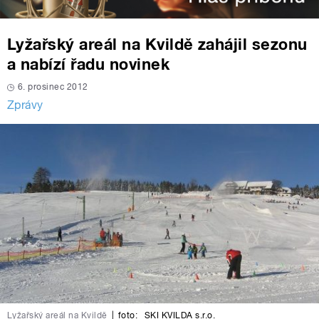
Lyžařský areál na Kvildě zahájil sezonu
a nabízí řadu novinek
6. prosinec 2012
Zprávy
Lyžařský areál na Kvildě
|
foto:
SKI KVILDA s.r.o.