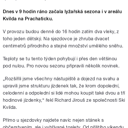
Dnes v 9 hodin ráno začala lyžařská sezona i v areálu
Kvilda na Prachaticku.
V provozu budou denně do 16 hodin zatím dva vleky, z
toho jeden dětský. Na sjezdovce je zhruba dvacet
centimetrů přírodního a stejné množství umělého sněhu.
Teploty se tu tento týden pohybují i přes den většinou
pod nulou. Pro novou sezonu připravili několik novinek.
„Rozšířili jsme všechny nástupiště a dojezd na svahu a
upravili jsme strukturu jízdenek tak, že krom dopolední,
celodenní a odpolední si lidé mohou koupit také dvou a tří
hodinové jízdenky,“ řekl Richard Jirouš ze společnosti Ski
Kvilda.
Přímo u sjezdovky najdete navíc nejen stánek s
občerstvením, ale i vyhřívané toalety. Od příštího víkendu