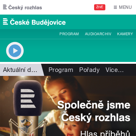
Přejít k hlavnímu obsahu
MENU
ŽIVĚ
PROGRAM
AUDIOARCHIV
KAMERY
Aktuální dění
Program
Pořady
Více
…