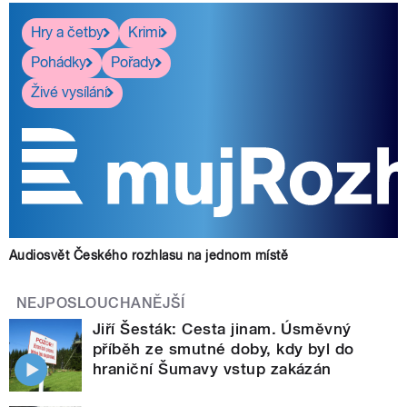
Hry a četby
Krimi
Pohádky
Pořady
Živé vysílání
Audiosvět Českého rozhlasu na jednom místě
NEJPOSLOUCHANĚJŠÍ
Jiří Šesták: Cesta jinam. Úsměvný
příběh ze smutné doby, kdy byl do
hraniční Šumavy vstup zakázán