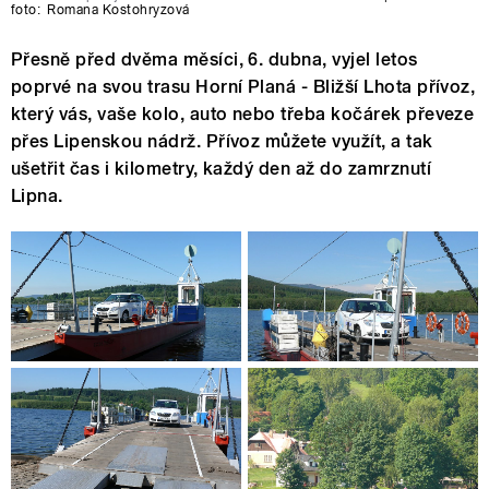
foto:
Romana Kostohryzová
Přesně před dvěma měsíci, 6. dubna, vyjel letos
poprvé na svou trasu Horní Planá - Bližší Lhota přívoz,
který vás, vaše kolo, auto nebo třeba kočárek převeze
přes Lipenskou nádrž. Přívoz můžete využít, a tak
ušetřit čas i kilometry, každý den až do zamrznutí
Lipna.