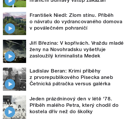
hraniční Šumavy vstup zakázán
František Niedl: Zlom stínu. Příběh
o návratu do vydrancovaného domova
v poválečném pohraničí
Jiří Březina: V kopřivách. Vraždu mladé
ženy na Novohradsku vyšetřuje
zasloužilý kriminalista Medek
Ladislav Beran: Krimi příběhy
z prvorepublikového Písecka aneb
Četnická pátračka versus galérka
Jeden prázdninový den v létě '78.
Příběh malého Petra, který chodil do
kostela dřív než do školky