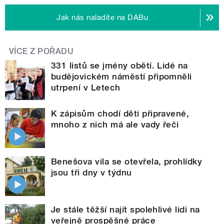
Jak nás naladíte na DABu
VÍCE Z POŘADU
331 listů se jmény obětí. Lidé na
budějovickém náměstí připomněli
utrpení v Letech
K zápisům chodí děti připravené,
mnoho z nich má ale vady řeči
Benešova vila se otevřela, prohlídky
jsou tři dny v týdnu
Je stále těžší najít spolehlivé lidi na
veřejně prospěšné práce