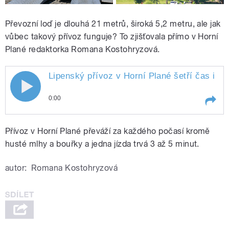
Převozní loď je dlouhá 21 metrů, široká 5,2 metru, ale jak
vůbec takový přívoz funguje? To zjišťovala přímo v Horní
Plané redaktorka Romana Kostohryzová.
Lipenský přívoz v Horní Plané šetří čas i k
0:00
Play /
Kostohryzové
Lipenský přívoz v Horní
Přívoz v Horní Plané převáží za každého počasí kromě
Plané šetří čas i kilometry,
reportáž Romany
husté mlhy a bouřky a jedna jízda trvá 3 až 5 minut.
autor:
Romana Kostohryzová
pause