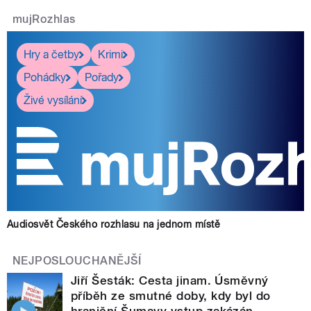
mujRozhlas
Hry a četby
Krimi
Pohádky
Pořady
Živé vysílání
Audiosvět Českého rozhlasu na jednom místě
NEJPOSLOUCHANĚJŠÍ
Jiří Šesták: Cesta jinam. Úsměvný
příběh ze smutné doby, kdy byl do