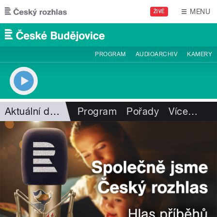
Přejít k hlavnímu obsahu
MENU
ŽIVĚ
PROGRAM
AUDIOARCHIV
KAMERY
Aktuální dění
Program
Pořady
Více
…