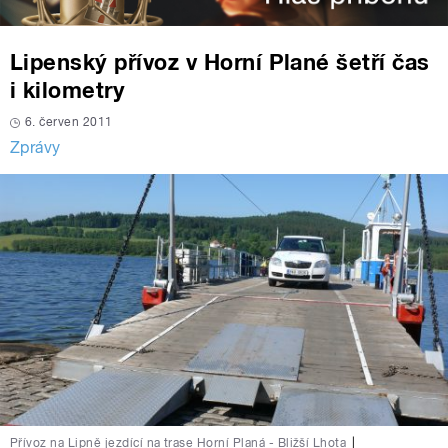
Lipenský přívoz v Horní Plané šetří čas
i kilometry
6. červen 2011
Zprávy
Přívoz na Lipně jezdící na trase Horní Planá - Bližší Lhota
|