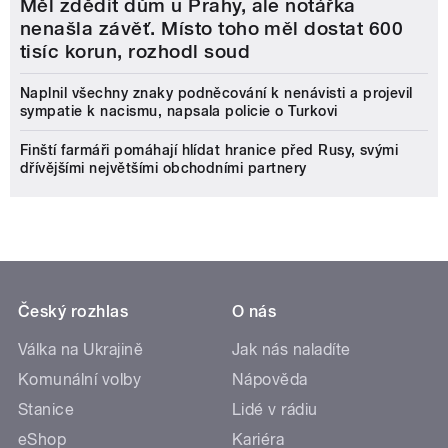
Měl zdědit dům u Prahy, ale notářka
nenašla závěť. Místo toho měl dostat 600
tisíc korun, rozhodl soud
Naplnil všechny znaky podněcování k nenávisti a projevil
sympatie k nacismu, napsala policie o Turkovi
Finští farmáři pomáhají hlídat hranice před Rusy, svými
dřívějšími největšími obchodními partnery
Český rozhlas
O nás
Válka na Ukrajině
Jak nás naladíte
Komunální volby
Nápověda
Stanice
Lidé v rádiu
eShop
Kariéra