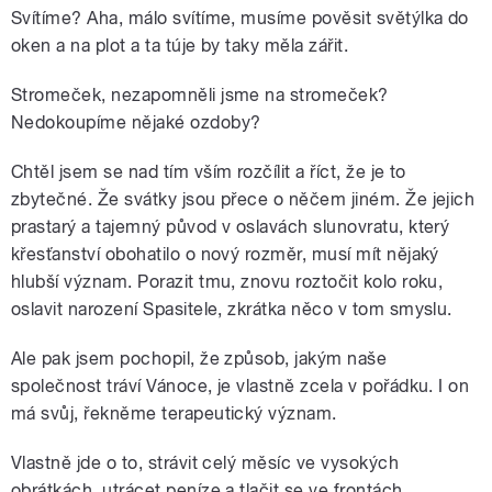
Svítíme? Aha, málo svítíme, musíme pověsit světýlka do
oken a na plot a ta túje by taky měla zářit.
Stromeček, nezapomněli jsme na stromeček?
Nedokoupíme nějaké ozdoby?
Chtěl jsem se nad tím vším rozčílit a říct, že je to
zbytečné. Že svátky jsou přece o něčem jiném. Že jejich
prastarý a tajemný původ v oslavách slunovratu, který
křesťanství obohatilo o nový rozměr, musí mít nějaký
hlubší význam. Porazit tmu, znovu roztočit kolo roku,
oslavit narození Spasitele, zkrátka něco v tom smyslu.
Ale pak jsem pochopil, že způsob, jakým naše
společnost tráví Vánoce, je vlastně zcela v pořádku. I on
má svůj, řekněme terapeutický význam.
Vlastně jde o to, strávit celý měsíc ve vysokých
obrátkách, utrácet peníze a tlačit se ve frontách,