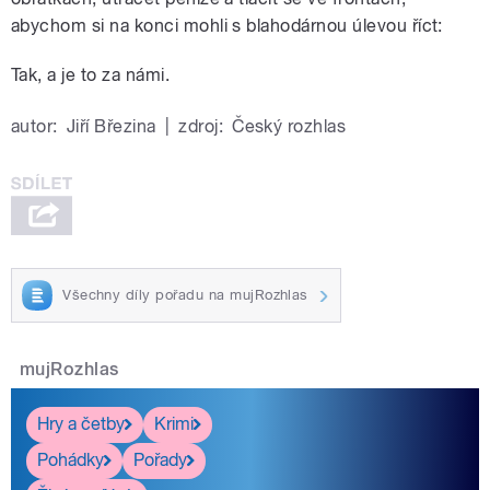
abychom si na konci mohli s blahodárnou úlevou říct:
Tak, a je to za námi.
autor:
Jiří Březina
|
zdroj:
Český rozhlas
Všechny díly pořadu na mujRozhlas
mujRozhlas
Hry a četby
Krimi
Pohádky
Pořady