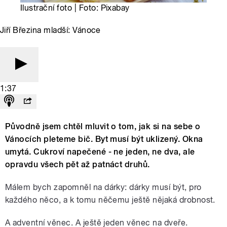
Ilustrační foto | Foto: Pixabay
Jiří Březina mladší: Vánoce
1:37
Původně jsem chtěl mluvit o tom, jak si na sebe o
Vánocích pleteme bič. Byt musí být uklizený. Okna
umytá. Cukroví napečené - ne jeden, ne dva, ale
opravdu všech pět až patnáct druhů.
Málem bych zapomněl na dárky: dárky musí být, pro
každého něco, a k tomu něčemu ještě nějaká drobnost.
A adventní věnec. A ještě jeden věnec na dveře.