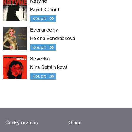
Katyně
Pavel Kohout
Koupit
Evergreeny
Helena Vondráčková
Koupit
Severka
Nina Špitálníková
Koupit
Český rozhlas
O nás