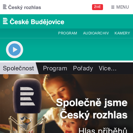
Přejít k hlavnímu obsahu
MENU
ŽIVĚ
PROGRAM
AUDIOARCHIV
KAMERY
Společnost
Program
Pořady
Více
…