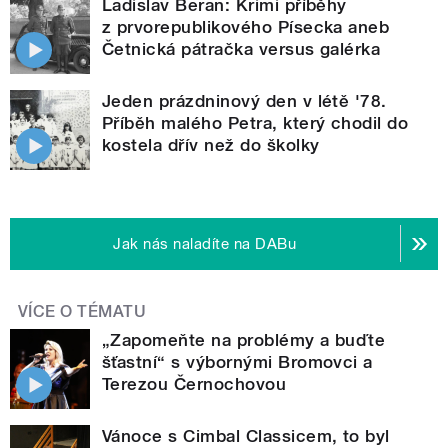
Ladislav Beran: Krimi příběhy
z prvorepublikového Písecka aneb
Četnická pátračka versus galérka
Jeden prázdninový den v létě '78.
Příběh malého Petra, který chodil do
kostela dřív než do školky
Jak nás naladíte na DABu
VÍCE O TÉMATU
„Zapomeňte na problémy a buďte
šťastní“ s výbornými Bromovci a
Terezou Černochovou
Vánoce s Cimbal Classicem, to byl