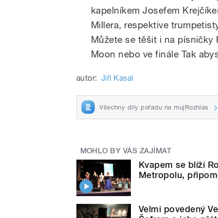
kapelníkem Josefem Krejčíke
Millera, respektive trumpeti
Můžete se těšit i na písničky
Moon nebo ve finále Tak abys
autor:
Jiří Kasal
Všechny díly pořadu na mujRozhlas
MOHLO BY VÁS ZAJÍMAT
Kvapem se blíží R
Metropolu, připom
Velmi povedený V