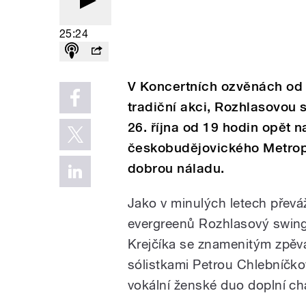
25:24
V Koncertních ozvěnách od T
tradiční akci, Rozhlasovou 
26. října od 19 hodin opět
českobudějovického Metrop
dobrou náladu.
Jako v minulých letech převá
evergreenů Rozhlasový swin
Krejčíka se znamenitým zpěv
sólistkami Petrou Chlebníč
vokální ženské duo doplní ch