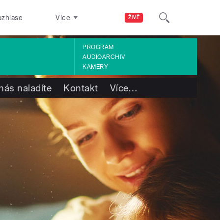
ozhlase
Více
ŽIVĚ
PROGRAM
AUDIOARCHIV
KAMERY
nás naladíte
Kontakt
Více
…