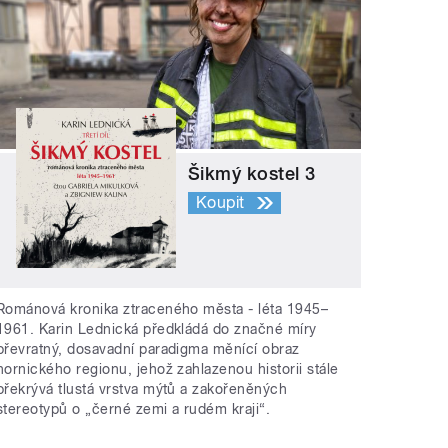
Šikmý kostel 3
Koupit
Románová kronika ztraceného města - léta 1945–
1961. Karin Lednická předkládá do značné míry
převratný, dosavadní paradigma měnící obraz
hornického regionu, jehož zahlazenou historii stále
překrývá tlustá vrstva mýtů a zakořeněných
stereotypů o „černé zemi a rudém kraji“.