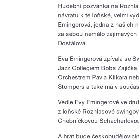
Hudební pozvánka na Rozhla
návratu k té loňské, velmi vy
Emingerová, jedna z našich n
za sebou nemálo zajímavých 
Dostálová.
Eva Emingerová zpívala se S
Jazz Collegiem Boba Zajíčka
Orchestrem Pavla Klikara ne
Stompers a také má v současn
Vedle Evy Emingerové ve dr
z loňské Rozhlasové swingové
Chebníčkovou Schacherlovou
A hrát bude českobudějovick