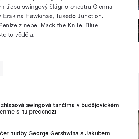
m třeba swingový šlágr orchestru Glenna
sty Erskina Hawkinse, Tuxedo Junction.
 Peníze z nebe, Mack the Knife, Blue
te to věděla.
ozhlasová swingová tančírna v budějovickém
eňme si tu předchozí
ečer hudby George Gershwina s Jakubem