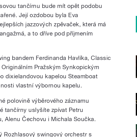
sovou tančírnu bude mít opět podobu
dařené. Její ozdobou byla Eva
ejlepších jazzových zpěvaček, která má
angažmá, a to dříve pod příjmením
wing bandem Ferdinanda Havlíka, Classic
, Originálním Pražským Synkopickým
bo dixielandovou kapelou Steamboat
osti vlastní výbornou kapelu.
uhé polovině výběrového záznamu
 tančírny uslyšíte zpívat Petru
, Alenu Čechovu i Michala Součka.
ý Rozhlasový swingový orchestr s