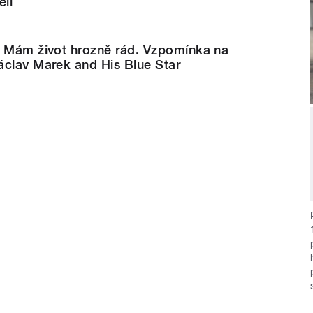
eli
b Mám život hrozně rád. Vzpomínka na
áclav Marek and His Blue Star