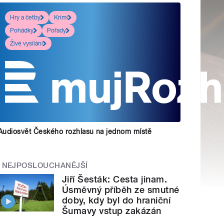
Hry a četby
Krimi
Pohádky
Pořady
Živé vysílání
Audiosvět Českého rozhlasu na jednom místě
NEJPOSLOUCHANĚJŠÍ
Jiří Šesták: Cesta jinam.
Úsměvný příběh ze smutné
doby, kdy byl do hraniční
Šumavy vstup zakázán