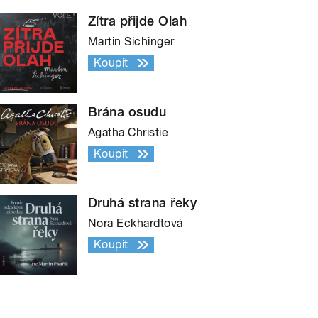
Zítra přijde Olah
Martin Sichinger
Koupit
Brána osudu
Agatha Christie
Koupit
Druhá strana řeky
Nora Eckhardtová
Koupit