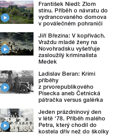
František Niedl: Zlom
stínu. Příběh o návratu do
vydrancovaného domova
v poválečném pohraničí
Jiří Březina: V kopřivách.
Vraždu mladé ženy na
Novohradsku vyšetřuje
zasloužilý kriminalista
Medek
Ladislav Beran: Krimi
příběhy
z prvorepublikového
Písecka aneb Četnická
pátračka versus galérka
Jeden prázdninový den
v létě '78. Příběh malého
Petra, který chodil do
kostela dřív než do školky