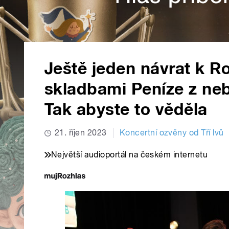
Ještě jeden návrat k R
skladbami Peníze z ne
Tak abyste to věděla
21. říjen 2023
Koncertní ozvěny od Tří lvů
Největší audioportál na českém internetu