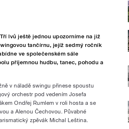
ří lvů ještě jednou upozorníme na již
swingovou tančírnu, jejíž sedmý ročník
 nabídne ve společenském sále
olu příjemnou hudbu, tanec, pohodu a
žně v náladě swingu přinese spoustu
gový orchestr pod vedením Josefa
ákem Ondřej Rumlem v roli hosta a se
kovou a Alenou Čechovou. Půvabné
arismatický zpěvák Michal Leština.