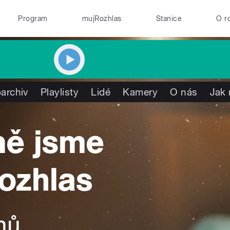
Program
mujRozhlas
Stanice
O r
archiv
Playlisty
Lidé
Kamery
O nás
Jak 