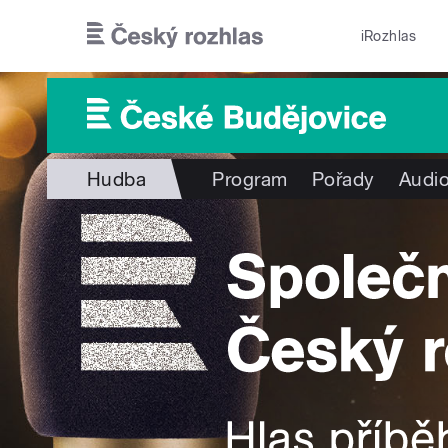
Přejít k hlavnímu obsahu
iRozhlas
Hudba
Program
Pořady
Audio