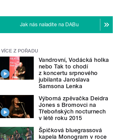
Jak nás naladíte na DABu
VÍCE Z POŘADU
Vandrovní, Vodácká holka
nebo Tak to chodí
z koncertu srpnového
jubilanta Jaroslava
Samsona Lenka
Výborná zpěvačka Deidra
Jones s Bromovci na
Třeboňských nocturnech
v létě roku 2015
Špičková bluegrassová
kapela Monogram v roce