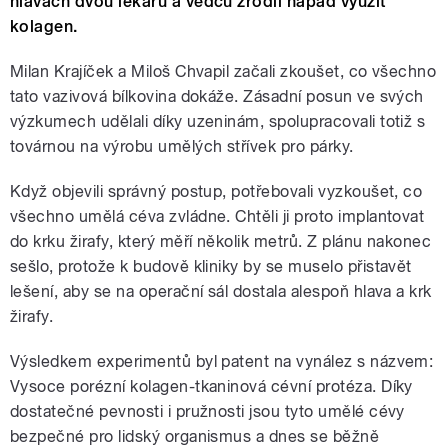
hlavách dvou lékařů a vědců zrodil nápad využít
kolagen.
Milan Krajíček a Miloš Chvapil začali zkoušet, co všechno
tato vazivová bílkovina dokáže. Zásadní posun ve svých
výzkumech udělali díky uzeninám, spolupracovali totiž s
továrnou na výrobu umělých střívek pro párky.
Když objevili správný postup, potřebovali vyzkoušet, co
všechno umělá céva zvládne. Chtěli ji proto implantovat
do krku žirafy, který měří několik metrů. Z plánu nakonec
sešlo, protože k budově kliniky by se muselo přistavět
lešení, aby se na operační sál dostala alespoň hlava a krk
žirafy.
Výsledkem experimentů byl patent na vynález s názvem:
Vysoce porézní kolagen-tkaninová cévní protéza. Díky
dostatečné pevnosti i pružnosti jsou tyto umělé cévy
bezpečné pro lidský organismus a dnes se běžně