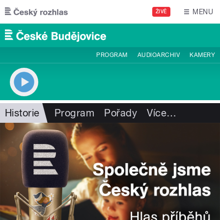
Přejít k hlavnímu obsahu
MENU
ŽIVĚ
PROGRAM
AUDIOARCHIV
KAMERY
Historie
Program
Pořady
Více
…