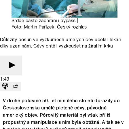
Srdce často zachrání i bypass |
Foto:
Martin Pařízek
, Český rozhlas
Důležitý posun ve výzkumech umělých cév udělali lékaři
díky uzeninám. Cévy chtěli vyzkoušet na žirafím krku
1:49
V druhé polovině 50. let minulého století dorazily do
Československa umělé pletené cévy, původně
americký objev. Pórovitý materiál byl však příliš
propustný a manipulace s ním byla obtížná. A tak se v