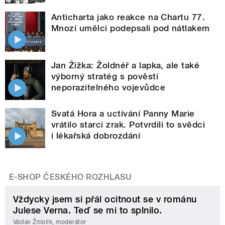
Anticharta jako reakce na Chartu 77.
Mnozí umělci podepsali pod nátlakem
Jan Žižka: Žoldnéř a lapka, ale také
výborný stratég s pověstí
neporazitelného vojevůdce
Svatá Hora a uctívání Panny Marie
vrátilo starci zrak. Potvrdili to svědci
i lékařská dobrozdání
E-SHOP ČESKÉHO ROZHLASU
Vždycky jsem si přál ocitnout se v románu
Julese Verna. Teď se mi to splnilo.
Václav Žmolík, moderátor