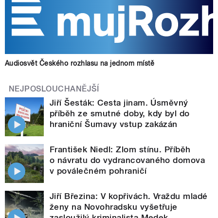
Audiosvět Českého rozhlasu na jednom místě
NEJPOSLOUCHANĚJŠÍ
Jiří Šesták: Cesta jinam. Úsměvný
příběh ze smutné doby, kdy byl do
hraniční Šumavy vstup zakázán
František Niedl: Zlom stínu. Příběh
o návratu do vydrancovaného domova
v poválečném pohraničí
Jiří Březina: V kopřivách. Vraždu mladé
ženy na Novohradsku vyšetřuje
zasloužilý kriminalista Medek