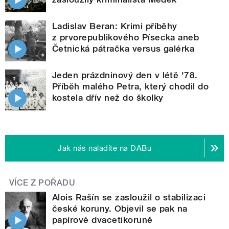
Ladislav Beran: Krimi příběhy
z prvorepublikového Písecka aneb
Četnická pátračka versus galérka
Jeden prázdninový den v létě '78.
Příběh malého Petra, který chodil do
kostela dřív než do školky
Jak nás naladíte na DABu
VÍCE Z POŘADU
Alois Rašín se zasloužil o stabilizaci
české koruny. Objevil se pak na
papírové dvacetikoruně