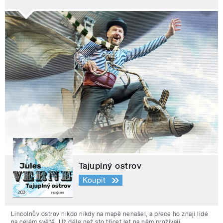
Tajuplný ostrov
Koupit
Lincolnův ostrov nikdo nikdy na mapě nenašel, a přece ho znají lidé
na celém světě. Už déle než sto třicet let na něm prožívají