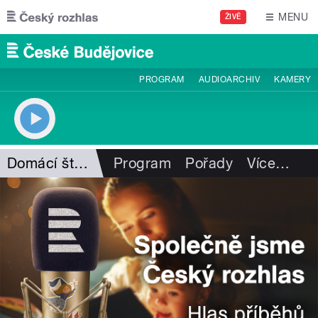
Přejít k hlavnímu obsahu
MENU
ŽIVĚ
PROGRAM
AUDIOARCHIV
KAMERY
Domácí štěstí I. Hüttnerové
Program
Pořady
Více
…