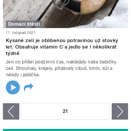
Domácí štěstí
11. listopad 2021
Kysané zelí je oblíbenou potravinou už stovky
let. Obsahuje vitamin C a jedlo se i několikrát
týdně
Jen co přišel podzimní čas, nakládaly naše babičky
zelí. Strouhaly, krájely, přidávaly cibuli, kmín, sůl a
někdy i jablíčka.
STRÁNKY
21
n
zí