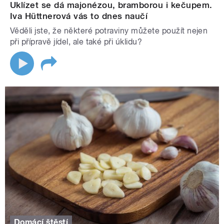
Uklízet se dá majonézou, bramborou i kečupem.
Iva Hüttnerová vás to dnes naučí
Věděli jste, že některé potraviny můžete použít nejen
při přípravě jídel, ale také při úklidu?
Domácí štěstí