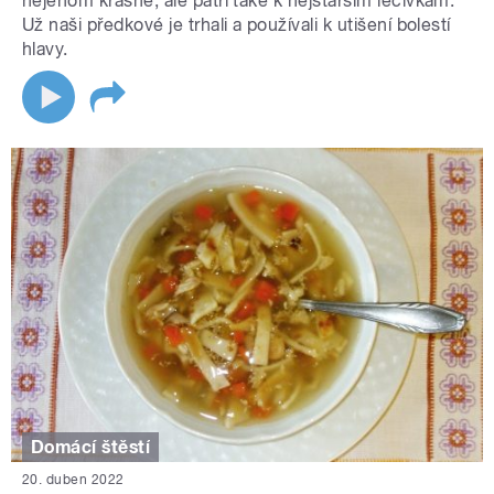
nejenom krásné, ale patří také k nejstarším léčivkám.
Už naši předkové je trhali a používali k utišení bolestí
hlavy.
Domácí štěstí
20. duben 2022