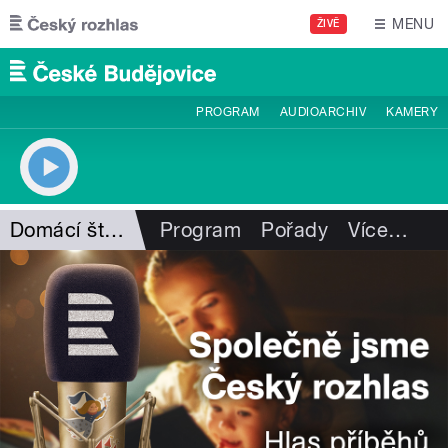
Přejít k hlavnímu obsahu
MENU
ŽIVĚ
PROGRAM
AUDIOARCHIV
KAMERY
Domácí štěstí I. Hüttnerové
Program
Pořady
Více
…