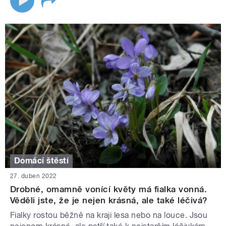
Domácí štěstí
27. duben 2022
Drobné, omamně vonící květy má fialka vonná.
Věděli jste, že je nejen krásná, ale také léčivá?
Fialky rostou běžně na kraji lesa nebo na louce. Jsou