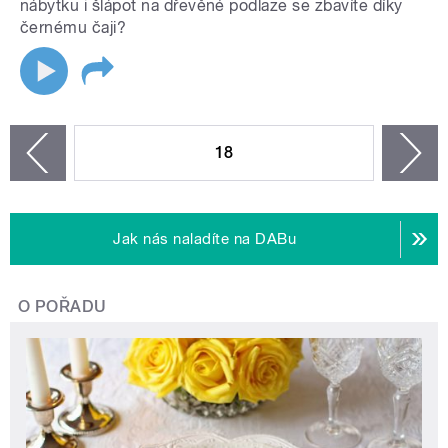
nábytku i šlápot na dřevěné podlaze se zbavíte díky
černému čaji?
STRÁNKY
18
n
zí
Jak nás naladíte na DABu
O POŘADU