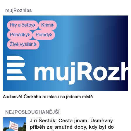
mujRozhlas
Hry a četby
Krimi
Pohádky
Pořady
Živé vysílání
Audiosvět Českého rozhlasu na jednom místě
NEJPOSLOUCHANĚJŠÍ
Jiří Šesták: Cesta jinam. Úsměvný
příběh ze smutné doby, kdy byl do