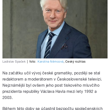
Ladislav Špaček
|
foto:
Karolína Němcová
,
Český rozhlas
Na začátku učil vývoj české gramatiky, později se stal
redaktorem a moderátorem v Československé televizi.
Nejznámější byl ovšem jeho post tiskového mluvčího
prezidenta republiky Václava Havla mezi lety 1992 a
2003.
Během této doby se účastnil bezpočtu společenských