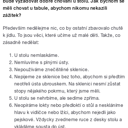
bude vyžadovat dobré chování u stolu. Jak bychom se
měli chovat u tabule, abychom nikomu nekazili
zážitek?
Především nedělejme nic, co by ostatní zbavovalo chutě
k jídlu. To jsou věci, které učíme už malé děti. Takže, co
zásadně nedělat:
U stolu nemlaskáme.
Nemluvíme s plnými ústy.
Nepoužíváme znečištěné sklenice.
Nepijeme ze sklenice bez toho, abychom si předtím
neotřeli ústa ubrouskem. Na sklenici nesmí zůstat
stopy nějakého pokrmu, který jsme měli.
U stolu se nehrbíme, ale sedíme zpříma.
Neopíráme lokty nebo předloktí o stůl a neskláníme
hlavu k vidličce nebo lžíci, abychom nejedli jako
pejskové. Vždycky zvedneme ruce z desky stolu a
vkládáme sousta do úst.