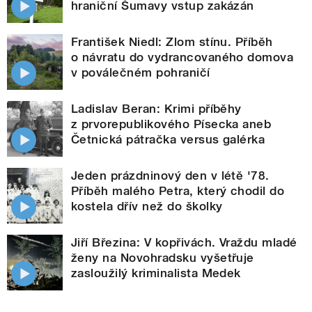
hraniční Šumavy vstup zakázán
František Niedl: Zlom stínu. Příběh
o návratu do vydrancovaného domova
v poválečném pohraničí
Ladislav Beran: Krimi příběhy
z prvorepublikového Písecka aneb
Četnická pátračka versus galérka
Jeden prázdninový den v létě '78.
Příběh malého Petra, který chodil do
kostela dřív než do školky
Jiří Březina: V kopřivách. Vraždu mladé
ženy na Novohradsku vyšetřuje
zasloužilý kriminalista Medek