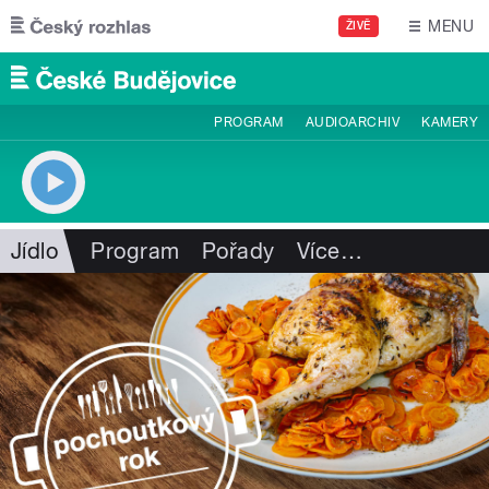
Přejít k hlavnímu obsahu
MENU
ŽIVĚ
PROGRAM
AUDIOARCHIV
KAMERY
Jídlo
Program
Pořady
Více
…