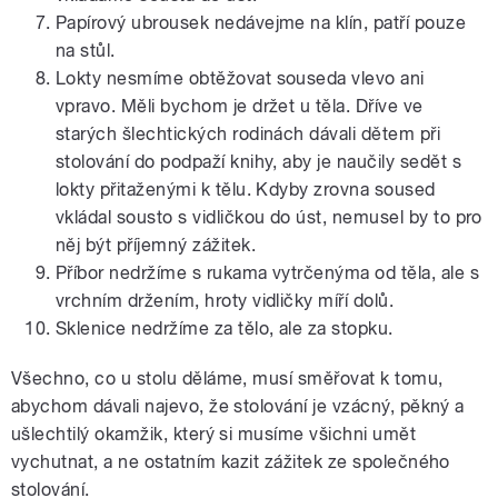
Papírový ubrousek nedávejme na klín, patří pouze
na stůl.
Lokty nesmíme obtěžovat souseda vlevo ani
vpravo. Měli bychom je držet u těla. Dříve ve
starých šlechtických rodinách dávali dětem při
stolování do podpaží knihy, aby je naučily sedět s
lokty přitaženými k tělu. Kdyby zrovna soused
vkládal sousto s vidličkou do úst, nemusel by to pro
něj být příjemný zážitek.
Příbor nedržíme s rukama vytrčenýma od těla, ale s
vrchním držením, hroty vidličky míří dolů.
Sklenice nedržíme za tělo, ale za stopku.
Všechno, co u stolu děláme, musí směřovat k tomu,
abychom dávali najevo, že stolování je vzácný, pěkný a
ušlechtilý okamžik, který si musíme všichni umět
vychutnat, a ne ostatním kazit zážitek ze společného
stolování.