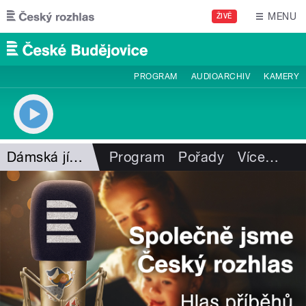
Přejít k hlavnímu obsahu
MENU
ŽIVĚ
PROGRAM
AUDIOARCHIV
KAMERY
Dámská jízda
Program
Pořady
Více
…