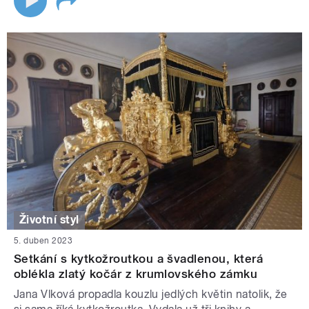
Životní styl
5. duben 2023
Setkání s kytkožroutkou a švadlenou, která
oblékla zlatý kočár z krumlovského zámku
Jana Vlková propadla kouzlu jedlých květin natolik, že