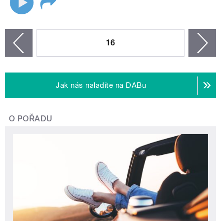
STRÁNKY
16
n
zí
Jak nás naladíte na DABu
O POŘADU