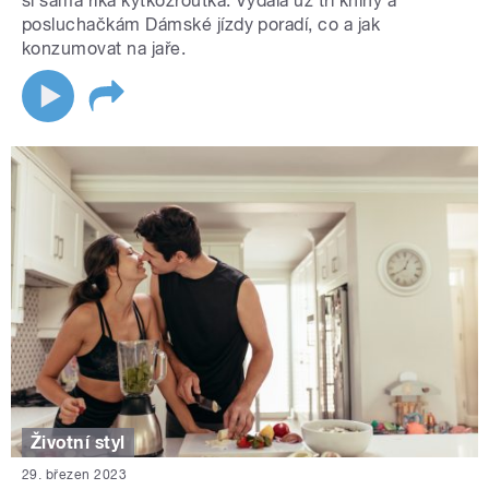
si sama říká kytkožroutka. Vydala už tři knihy a
posluchačkám Dámské jízdy poradí, co a jak
konzumovat na jaře.
Životní styl
29. březen 2023