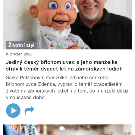
Životní styl
8. březen 2023
Jediný český břichomluvec a jeho manželka
strávili téměr dvacet let na zámořských lodích
Šárka Poláchová, manželka jediného českého
břichomluvce Zdeňka, vypráví o téměř dvacetiletém
životě na zámořských lodích i o tom, co manželé dělají
v současné době.