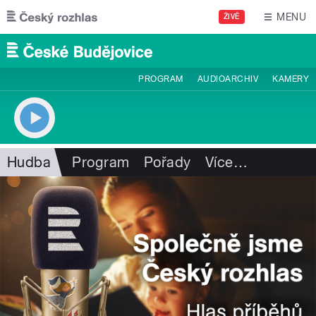
Přejít k hlavnímu obsahu
MENU
ŽIVĚ
PROGRAM
AUDIOARCHIV
KAMERY
Hudba
Program
Pořady
Více
…