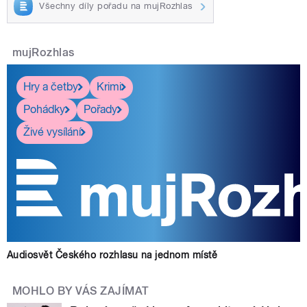
Všechny díly pořadu na mujRozhlas
mujRozhlas
Hry a četby
Krimi
Pohádky
Pořady
Živé vysílání
Audiosvět Českého rozhlasu na jednom místě
MOHLO BY VÁS ZAJÍMAT