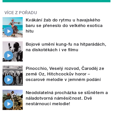
VÍCE Z POŘADU
Kvákání žab do rytmu u havajského
baru se přeneslo do velkého exotica
hitu
Bojové umění kung-fu na hitparádách,
na diskotékách i ve filmu
Pinocchio, Veselý rozvod, Čaroděj ze
země Oz, Hitchcockův horor –
oscarové melodie v jemném podání
Neodolatelná procházka se slůnětem a
náladotvorná náměsíčnost. Dvě
nestárnoucí melodie!