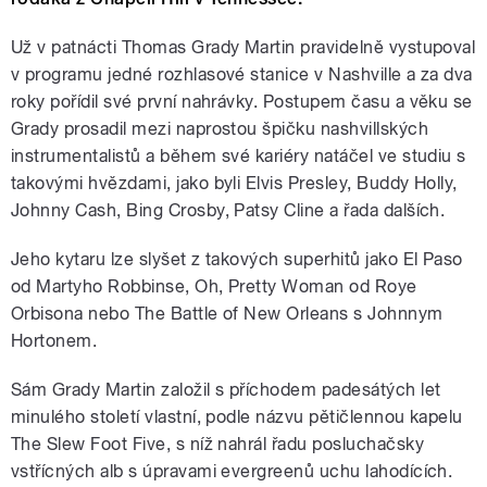
Už v patnácti Thomas Grady Martin pravidelně vystupoval
v programu jedné rozhlasové stanice v Nashville a za dva
roky pořídil své první nahrávky. Postupem času a věku se
Grady prosadil mezi naprostou špičku nashvillských
instrumentalistů a během své kariéry natáčel ve studiu s
takovými hvězdami, jako byli Elvis Presley, Buddy Holly,
Johnny Cash, Bing Crosby, Patsy Cline a řada dalších.
Jeho kytaru lze slyšet z takových superhitů jako El Paso
od Martyho Robbinse, Oh, Pretty Woman od Roye
Orbisona nebo The Battle of New Orleans s Johnnym
Hortonem.
Sám Grady Martin založil s příchodem padesátých let
minulého století vlastní, podle názvu pětičlennou kapelu
The Slew Foot Five, s níž nahrál řadu posluchačsky
vstřícných alb s úpravami evergreenů uchu lahodících.