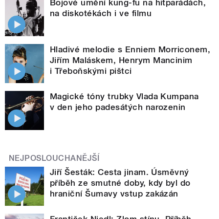
Bojové umění kung-fu na hitparádách,
na diskotékách i ve filmu
Hladivé melodie s Enniem Morriconem,
Jiřím Maláskem, Henrym Mancinim
i Třeboňskými pištci
Magické tóny trubky Vlada Kumpana
v den jeho padesátých narozenin
NEJPOSLOUCHANĚJŠÍ
Jiří Šesták: Cesta jinam. Úsměvný
příběh ze smutné doby, kdy byl do
hraniční Šumavy vstup zakázán
František Niedl: Zlom stínu. Příběh