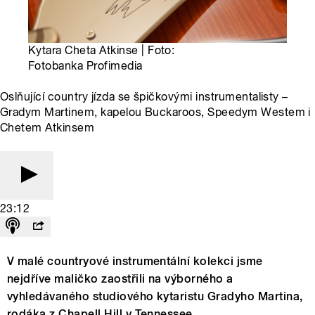
Kytara Cheta Atkinse | Foto:
Fotobanka Profimedia
Oslňující country jízda se špičkovými instrumentalisty –
Gradym Martinem, kapelou Buckaroos, Speedym Westem i
Chetem Atkinsem
23:12
V malé countryové instrumentální kolekci jsme
nejdříve maličko zaostřili na výborného a
vyhledávaného studiového kytaristu Gradyho Martina,
rodáka z Chapell Hill v Tennessee.