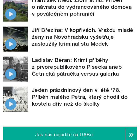
o návratu do vydrancovaného domova
v poválečném pohraničí
Jiří Březina: V kopřivách. Vraždu mladé
ženy na Novohradsku vyšetřuje
zasloužilý kriminalista Medek
Ladislav Beran: Krimi příběhy
z prvorepublikového Písecka aneb
Četnická pátračka versus galérka
Jeden prázdninový den v létě '78.
Příběh malého Petra, který chodil do
kostela dřív než do školky
Jak nás naladíte na DABu