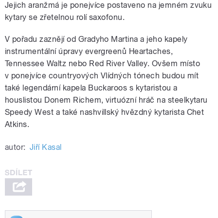
Jejich aranžmá je ponejvíce postaveno na jemném zvuku
kytary se zřetelnou rolí saxofonu.
V pořadu zaznějí od Gradyho Martina a jeho kapely
instrumentální úpravy evergreenů Heartaches,
Tennessee Waltz nebo Red River Valley. Ovšem místo
v ponejvíce countryových Vlídných tónech budou mít
také legendární kapela Buckaroos s kytaristou a
houslistou Donem Richem, virtuózní hráč na steelkytaru
Speedy West a také nashvillský hvězdný kytarista Chet
Atkins.
autor:
Jiří Kasal