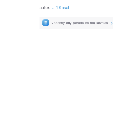
autor:
Jiří Kasal
Všechny díly pořadu na mujRozhlas