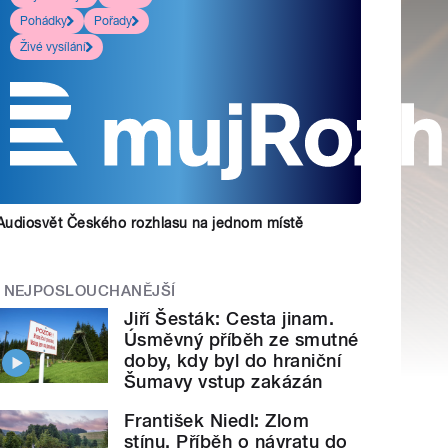
Pohádky
Pořady
Živé vysílání
Audiosvět Českého rozhlasu na jednom místě
NEJPOSLOUCHANĚJŠÍ
Jiří Šesták: Cesta jinam.
Úsměvný příběh ze smutné
doby, kdy byl do hraniční
Šumavy vstup zakázán
František Niedl: Zlom
stínu. Příběh o návratu do