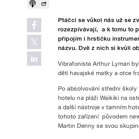
Ptáčci se vůkol nás už se z
rozezpívávají, a k tomu to 
připojím i hrstičku instrumen
názvu. Dvě z nich si kvůli o
Vibrafonista Arthur Lyman by
dětí havajské matky a otce 
Po absolvování střední školy
hotelu na pláži Waikiki na os
a další nástroje v tamním ho
tohoto zařízení původem new
Martin Denny se svou skupi