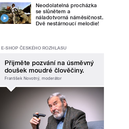
Neodolatelná procházka
se slůnětem a
náladotvorná náměsíčnost.
Dvě nestárnoucí melodie!
E-SHOP ČESKÉHO ROZHLASU
Přijměte pozvání na úsměvný
doušek moudré člověčiny.
František Novotný, moderátor