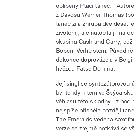
oblíbený Ptačí tanec. Autore
z Davosu Werner Thomas (po
tanec žila zhruba dvě desetil
životem), ale natočila ji na 
skupina Cash and Carry, což
Bobem Verhelstem. Původně 
dokonce doprovázela v Belgii
hvězdu Fatse Domina.
Její singl se syntezátorovou
byl tehdy hitem ve Švýcarsk
věhlasu této skladby už pod 
nejspíše přispěla později t
The Emeralds vedená saxofon
verze se zřejmě potkává se 