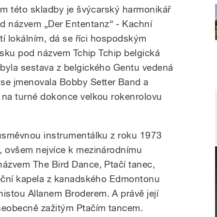
m této skladby je švýcarský harmonikář
d názvem „Der Ententanz“ - Kachní
etí lokálním, dá se říci hospodským
desku pod názvem Tchip Tchip belgická
 byla sestava z belgického Gentu vedená
se jmenovala Bobby Setter Band a
 na turné dokonce velkou rokenrolovu
 úsměvnou instrumentálku z roku 1973
u, ovšem nejvíce k mezinárodnímu
názvem The Bird Dance, Ptačí tanec,
aneční kapela z kanadského Edmontonu
istou Allanem Broderem. A právě její
všeobecně zažitým Ptačím tancem.