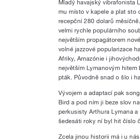
Mladý havajský vibrafonista
mu místo v kapele a plat sto 
recepční 280 dolarů měsíčně. 
velmi rychle populárního sou
největším propagátorem novéh
volné jazzové popularizace h
Afriky, Amazónie i jihovýchod
největším Lymanovým hitem by
pták. Původně snad o šlo i ha
Vývojem a adaptací pak song 
Bird a pod ním ji beze slov n
perkusisty Arthura Lymana a 
šedesáti roky ní byl hit číslo
Zcela jinou historii má i u n