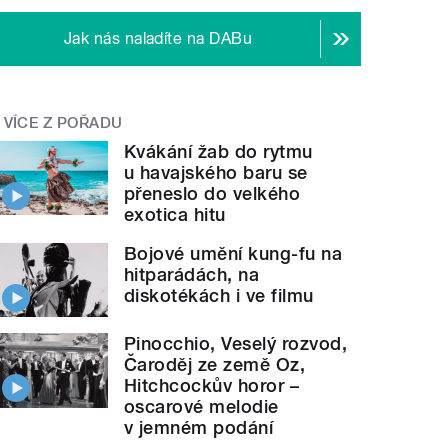
Jak nás naladíte na DABu
VÍCE Z POŘADU
Kvákání žab do rytmu
u havajského baru se
přeneslo do velkého
exotica hitu
Bojové umění kung-fu na
hitparádách, na
diskotékách i ve filmu
Pinocchio, Veselý rozvod,
Čaroděj ze země Oz,
Hitchcockův horor –
oscarové melodie
v jemném podání