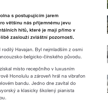
volna s postupujícím jarem
pro většinu nás příjemnému jevu
tálních hitů, které je mají přímo v
blibě zaslouží zvláštní pozornosti.
l rodilý Havajan. Byl nejmladším z osmi
francouzsko-belgicko-čínského původu.
 získal místo recepčního v luxusním
trově Honolulu a zároveň hrál na vibrafon
telovém bandu. Jedno dne zavítal do
yorský a klasicky školený pianista
nou.