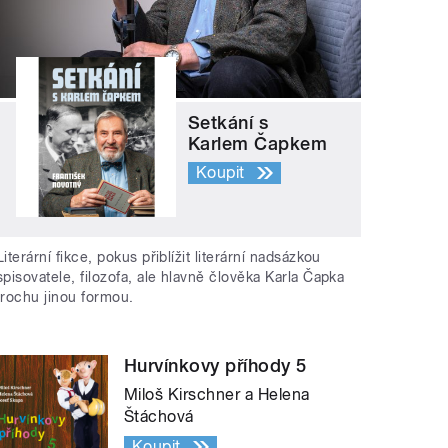
Setkání s
Karlem Čapkem
Koupit
Literární fikce, pokus přiblížit literární nadsázkou
spisovatele, filozofa, ale hlavně člověka Karla Čapka
trochu jinou formou.
Hurvínkovy příhody 5
Miloš Kirschner a Helena
Štáchová
Koupit