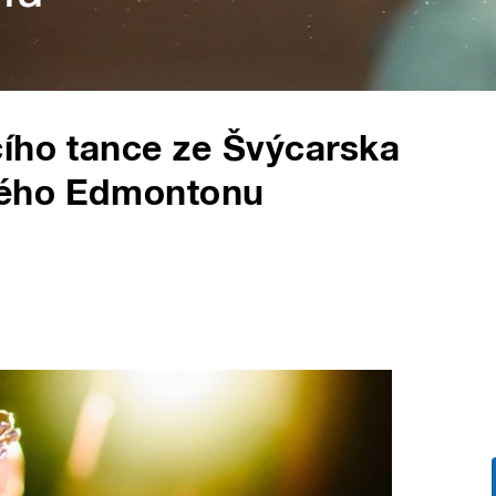
čího tance ze Švýcarska
kého Edmontonu