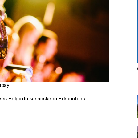
abay
přes Belgii do kanadského Edmontonu