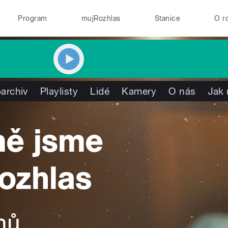
Program
mujRozhlas
Stanice
O r
archiv
Playlisty
Lidé
Kamery
O nás
Jak 