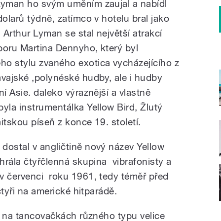
 Lyman ho svým uměním zaujal a nabídl
dolarů týdně, zatímco v hotelu bral jako
Arthur Lyman se stal největší atrakcí
boru Martina Dennyho, který byl
o stylu zvaného exotica vycházejícího z
avajské ,polynéské hudby, ale i hudby
ní Asie. daleko výraznější a vlastně
la instrumentálka Yellow Bird, Žlutý
itskou píseň z konce 19. století.
dostal v angličtině nový název Yellow
ahrála čtyřčlenná skupina vibrafonisty a
v červenci roku 1961, tedy téměř před
 čtyři na americké hitparádě.
ás na tancovačkách různého typu velice