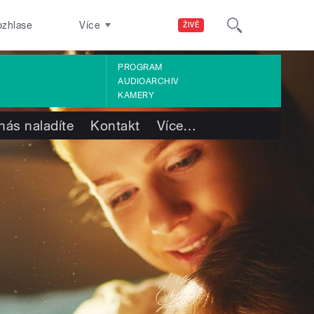
ozhlase
Více
ŽIVĚ
PROGRAM
AUDIOARCHIV
KAMERY
nás naladíte
Kontakt
Více
…