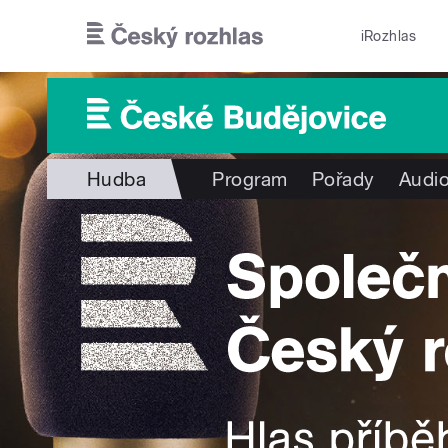
Přejít k hlavnímu obsahu
iRozhlas
Hudba
Program
Pořady
Audio