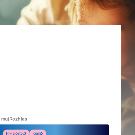
mujRozhlas
Hry a četby
Krimi