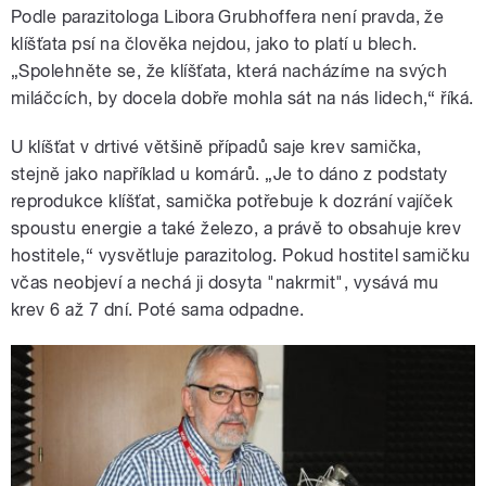
Podle parazitologa Libora Grubhoffera není pravda, že
klíšťata psí na člověka nejdou, jako to platí u blech.
„Spolehněte se, že klíšťata, která nacházíme na svých
miláčcích, by docela dobře mohla sát na nás lidech,“ říká.
U klíšťat v drtivé většině případů saje krev samička,
stejně jako například u komárů. „Je to dáno z podstaty
reprodukce klíšťat, samička potřebuje k dozrání vajíček
spoustu energie a také železo, a právě to obsahuje krev
hostitele,“ vysvětluje parazitolog. Pokud hostitel samičku
včas neobjeví a nechá ji dosyta "nakrmit", vysává mu
krev 6 až 7 dní. Poté sama odpadne.