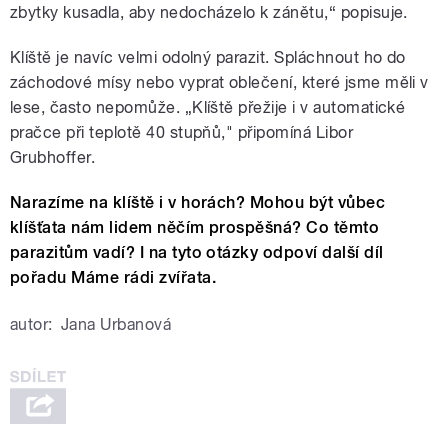
zbytky kusadla, aby nedocházelo k zánětu,“ popisuje.
Klíště je navíc velmi odolný parazit. Spláchnout ho do
záchodové mísy nebo vyprat oblečení, které jsme měli v
lese, často nepomůže. „Klíště přežije i v automatické
pračce při teplotě 40 stupňů," připomíná Libor
Grubhoffer.
Narazíme na klíště i v horách? Mohou být vůbec
klíšťata nám lidem něčím prospěšná? Co těmto
parazitům vadí? I na tyto otázky odpoví další díl
pořadu Máme rádi zvířata.
autor:
Jana Urbanová