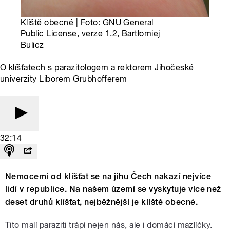
Klíště obecné | Foto: GNU General
Public License, verze 1.2, Bartłomiej
Bulicz
O klíšťatech s parazitologem a rektorem Jihočeské
univerzity Liborem Grubhofferem
32:14
Nemocemi od klíšťat se na jihu Čech nakazí nejvíce
lidí v republice. Na našem území se vyskytuje více než
deset druhů klíšťat, nejběžnější je klíště obecné.
Tito malí paraziti trápí nejen nás, ale i domácí mazlíčky.