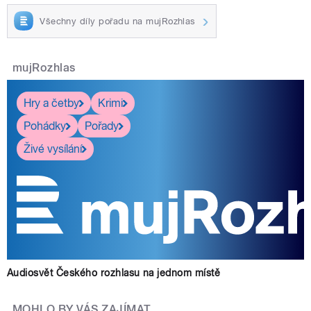
Všechny díly pořadu na mujRozhlas
mujRozhlas
Hry a četby
Krimi
Pohádky
Pořady
Živé vysílání
Audiosvět Českého rozhlasu na jednom místě
MOHLO BY VÁS ZAJÍMAT