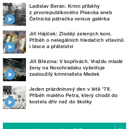
Ladislav Beran: Krimi příběhy
z prvorepublikového Písecka aneb
Četnická pátračka versus galérka
Jiří Hájíček: Zloději zelených koní.
Příběh o nelegálních hledačích vltavínů
i lásce a přátelství
Jiří Březina: V kopřivách. Vraždu mladé
ženy na Novohradsku vyšetřuje
zasloužilý kriminalista Medek
Jeden prázdninový den v létě '78.
Příběh malého Petra, který chodil do
kostela dřív než do školky