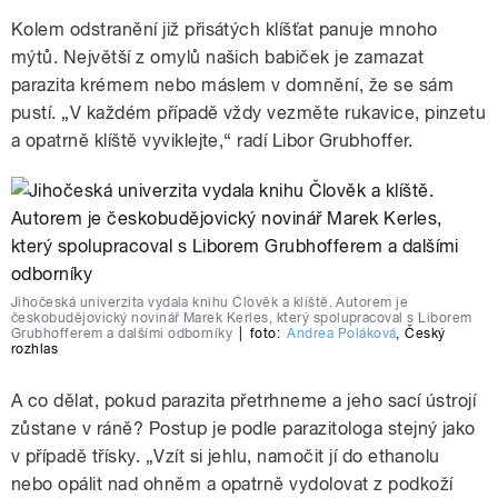
Kolem odstranění již přisátých klíšťat panuje mnoho
mýtů. Největší z omylů našich babiček je zamazat
parazita krémem nebo máslem v domnění, že se sám
pustí. „V každém případě vždy vezměte rukavice, pinzetu
a opatrně klíště vyviklejte,“ radí Libor Grubhoffer.
Jihočeská univerzita vydala knihu Člověk a klíště. Autorem je
českobudějovický novinář Marek Kerles, který spolupracoval s Liborem
Grubhofferem a dalšími odborníky
|
foto:
Andrea Poláková
,
Český
rozhlas
A co dělat, pokud parazita přetrhneme a jeho sací ústrojí
zůstane v ráně? Postup je podle parazitologa stejný jako
v případě třísky. „Vzít si jehlu, namočit jí do ethanolu
nebo opálit nad ohněm a opatrně vydolovat z podkoží