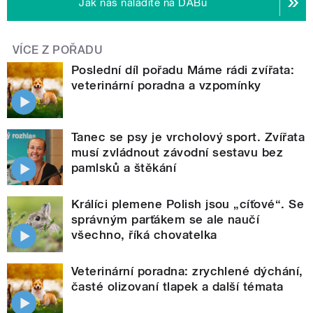
Jak nás naladíte na DABu
VÍCE Z POŘADU
Poslední díl pořadu Máme rádi zvířata:
veterinární poradna a vzpomínky
Tanec se psy je vrcholový sport. Zvířata
musí zvládnout závodní sestavu bez
pamlsků a štěkání
Králíci plemene Polish jsou „cíťové“. Se
správným parťákem se ale naučí
všechno, říká chovatelka
Veterinární poradna: zrychlené dýchání,
časté olizovaní tlapek a další témata