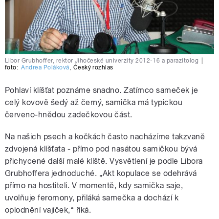
Libor Grubhoffer, rektor Jihočeské univerzity 2012-16 a parazitolog
|
foto:
Andrea Poláková
,
Český rozhlas
Pohlaví klíšťat poznáme snadno. Zatímco sameček je
celý kovově šedý až černý, samička má typickou
červeno-hnědou zadečkovou část.
Na našich psech a kočkách často nacházíme takzvaně
zdvojená klíšťata - přímo pod nasátou samičkou bývá
přichycené další malé klíště. Vysvětlení je podle Libora
Grubhoffera jednoduché. „Akt kopulace se odehrává
přímo na hostiteli. V momentě, kdy samička saje,
uvolňuje feromony, přiláká samečka a dochází k
oplodnění vajíček,“ říká.