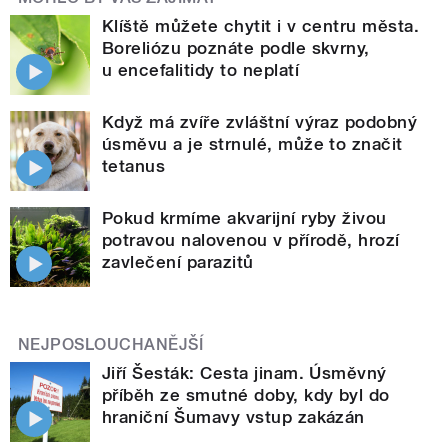
Klíště můžete chytit i v centru města.
Boreliózu poznáte podle skvrny,
u encefalitidy to neplatí
Když má zvíře zvláštní výraz podobný
úsměvu a je strnulé, může to značit
tetanus
Pokud krmíme akvarijní ryby živou
potravou nalovenou v přírodě, hrozí
zavlečení parazitů
NEJPOSLOUCHANĚJŠÍ
Jiří Šesták: Cesta jinam. Úsměvný
příběh ze smutné doby, kdy byl do
hraniční Šumavy vstup zakázán