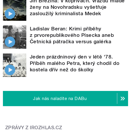
Jiří Březina: V kopřivách. Vraždu mladé
ženy na Novohradsku vyšetřuje
zasloužilý kriminalista Medek
Ladislav Beran: Krimi příběhy
z prvorepublikového Písecka aneb
Četnická pátračka versus galérka
Jeden prázdninový den v létě '78.
Příběh malého Petra, který chodil do
kostela dřív než do školky
Jak nás naladíte na DABu
ZPRÁVY Z IROZHLAS.CZ