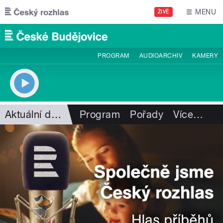
Přejít k hlavnímu obsahu
MENU
ŽIVĚ
PROGRAM
AUDIOARCHIV
KAMERY
Aktuální dění
Program
Pořady
Více
…