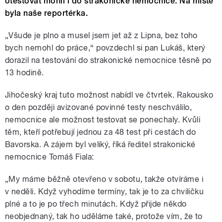
otestovat mohli i do strakonické nemocnice. Na místě
byla naše reportérka.
„Všude je plno a musel jsem jet až z Lipna, bez toho
bych nemohl do práce,“ povzdechl si pan Lukáš, který
dorazil na testování do strakonické nemocnice těsně po
13 hodině.
Jihočeský kraj tuto možnost nabídl ve čtvrtek. Rakousko
o den později avizované povinné testy neschválilo,
nemocnice ale možnost testovat se ponechaly. Kvůli
těm, kteří potřebují jednou za 48 test při cestách do
Bavorska. A zájem byl veliký, říká ředitel strakonické
nemocnice Tomáš Fiala:
„My máme běžně otevřeno v sobotu, takže otvíráme i
v neděli. Když vyhodíme termíny, tak je to za chviličku
plné a to je po třech minutách. Když přijde někdo
neobjednaný, tak ho uděláme také, protože vím, že to