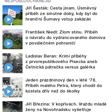
NEJPOSLOUCHANĚJŠÍ
Jiří Šesták: Cesta jinam. Úsměvný
příběh ze smutné doby, kdy byl do
hraniční Šumavy vstup zakázán
František Niedl: Zlom stínu. Příběh
o návratu do vydrancovaného domova
v poválečném pohraničí
Ladislav Beran: Krimi příběhy
z prvorepublikového Písecka aneb
Četnická pátračka versus galérka
Jeden prázdninový den v létě '78.
Příběh malého Petra, který chodil do
kostela dřív než do školky
Jiří Březina: V kopřivách. Vraždu mladé
ženy na Novohradsku vyšetřuje