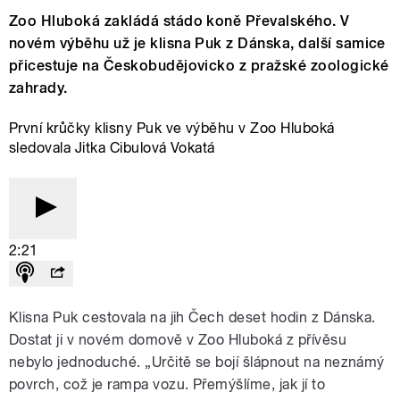
Zoo Hluboká zakládá stádo koně Převalského. V
novém výběhu už je klisna Puk z Dánska, další samice
přicestuje na Českobudějovicko z pražské zoologické
zahrady.
První krůčky klisny Puk ve výběhu v Zoo Hluboká
sledovala Jitka Cibulová Vokatá
2:21
Klisna Puk cestovala na jih Čech deset hodin z Dánska.
Dostat ji v novém domově v Zoo Hluboká z přívěsu
nebylo jednoduché. „Určitě se bojí šlápnout na neznámý
povrch, což je rampa vozu. Přemýšlíme, jak jí to