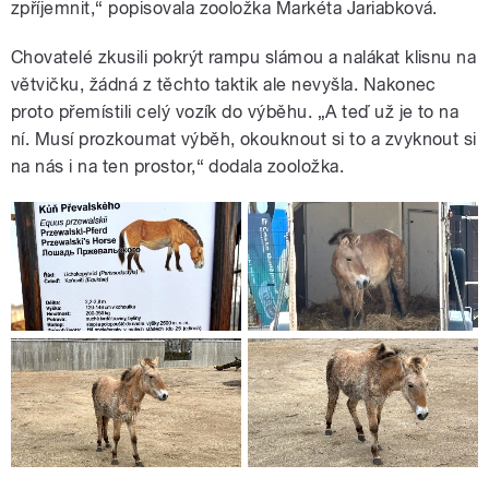
zpříjemnit,“ popisovala zooložka Markéta Jariabková.
Chovatelé zkusili pokrýt rampu slámou a nalákat klisnu na
větvičku, žádná z těchto taktik ale nevyšla. Nakonec
proto přemístili celý vozík do výběhu. „A teď už je to na
ní. Musí prozkoumat výběh, okouknout si to a zvyknout si
na nás i na ten prostor,“ dodala zooložka.