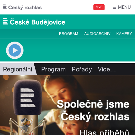
Přejít k hlavnímu obsahu
MENU
ŽIVĚ
PROGRAM
AUDIOARCHIV
KAMERY
Regionální
Program
Pořady
Více
…