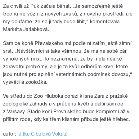
Za chvíli už Puk začala běhat. „Je samozřejmě ještě
trochu nervózní z nových zvuků, z nového prostředí, ale
my doufáme, že se jí tady bude líbit,“ komentovala
Markéta Jariabková.
Samice koně Převalského má podle ní zatím ještě zimní
srst. „Návštěvníci si také všimnou, že má na sobě pár
vyholených míst. To neznamená, že by měla nějaké
zdravotní problémy, ale je to kvůli odběrům krve, které
jsou nutné pro splnění veterinárních podmínek dovozu,“
vysvětlila zooložka.
Ve středu do Zoo Hluboká dorazí klisna Zara z pražské
zoologické zahrady a v průběhu května další samice
z Varšavy. Stádo koní Převalského bude kompletní až v
příštím roce, kdy ke třem klisnám přibude ještě hřebec.
autor:
Jitka Cibulová Vokatá