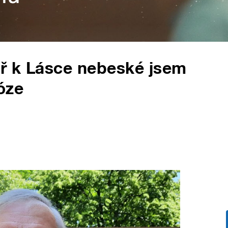
ř k Lásce nebeské jsem
óze