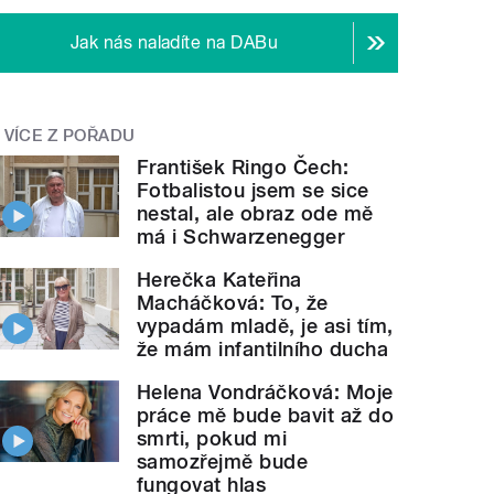
Jak nás naladíte na DABu
VÍCE Z POŘADU
František Ringo Čech:
Fotbalistou jsem se sice
nestal, ale obraz ode mě
má i Schwarzenegger
Herečka Kateřina
Macháčková: To, že
vypadám mladě, je asi tím,
že mám infantilního ducha
Helena Vondráčková: Moje
práce mě bude bavit až do
smrti, pokud mi
samozřejmě bude
fungovat hlas