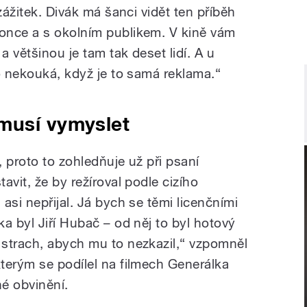
zážitek. Divák má šanci vidět ten příběh
once a s okolním publikem. V kině vám
 většinou je tam tak deset lidí. A u
o nekouká, když je to samá reklama.“
musí vymyslet
 proto to zohledňuje už při psaní
avit, že by režíroval podle cizího
asi nepřijal. Já bych se těmi licenčními
a byl Jiří Hubač – od něj to byl hotový
strach, abych mu to nezkazil,“ vzpomněl
terým se podílel na filmech Generálka
é obvinění.