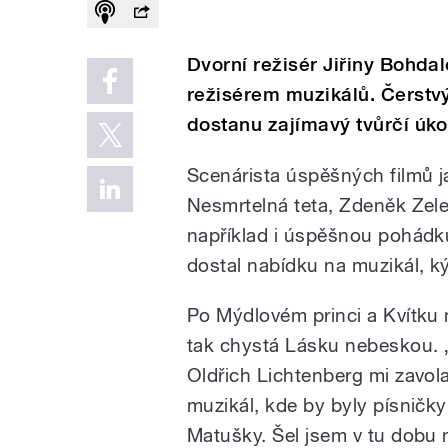
Dvorní režisér Jiřiny Bohdal
režisérem muzikálů. Čerst
dostanu zajímavý tvůrčí úko
Scenárista úspěšných filmů 
Nesmrtelná teta, Zdeněk Zele
například i úspěšnou pohádku
dostal nabídku na muzikál, ký
Po Mýdlovém princi a Kvítku
tak chystá Lásku nebeskou.
Oldřich Lichtenberg mi zavola
muzikál, kde by byly písničk
Matušky. Šel jsem v tu dobu 