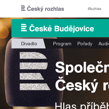
Přejít k hlavnímu obsahu
iRozhlas
Divadlo
Program
Pořady
Audi