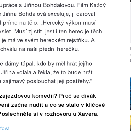
upráce s Jiřinou Bohdalovou. Film Každý
 Jiřina Bohdalová exceluje, jí daroval
al přímo na tělo. „Herecký výkon musí
t. Musí zjistit, jestli ten herec je těch
 je má ve svém hereckém rejstříku. A
 chválu na naši přední herečku.
é dámy tápal, kdo by měl hrát jejího
iřina volala a řekla, že to bude hrát
Je zajímavý poslouchat její postřehy.“
 zájezdovou komedii? Proč se divák
ní začne nudit a co se stalo v klíčové
oslechněte si v rozhovoru u Xavera.
fová