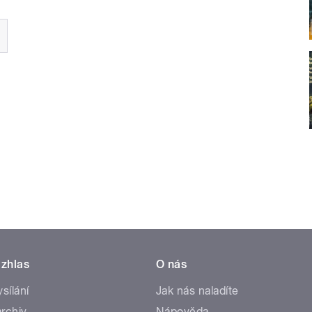
zhlas
O nás
ysílání
Jak nás naladíte
rchiv
Nápověda