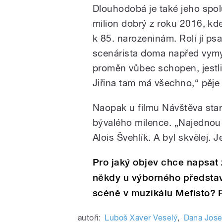
Dlouhodobá je také jeho spol
milion dobrý z roku 2016, kde
k 85. narozeninám. Roli jí ps
scenárista doma napřed vymysle
proměn vůbec schopen, jestli
Jiřina tam má všechno,“ pěje
Naopak u filmu Návštěva star
bývalého milence. „Najednou J
Alois Švehlík. A byl skvělej. 
Pro jaký objev chce napsat
někdy u výborného představe
scéně v muzikálu Mefisto? P
autoři:
Luboš Xaver Veselý
,
Dana Jose