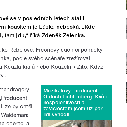
ové se v posledních letech stal i
vým kouskem je Láska nebeská. „Kde
l, tam jdu,“ říká Zdeněk Zelenka.
jako Rebelové, Freonový duch či pohádky
nka, podle svého scénáře zrežíroval
 Kouzla králů nebo Kouzelník Žito. Když
vl.
 mandragory
Muzikálový producent
Oldřich Lichtenberg: Kvůli
 „Producent
nespolehlivosti a
l, že by chtěl
závislostem jsem už pár
lidí vyhodil
y Waldemara
na operaci a