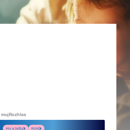
mujRozhlas
Hry a četby
Krimi