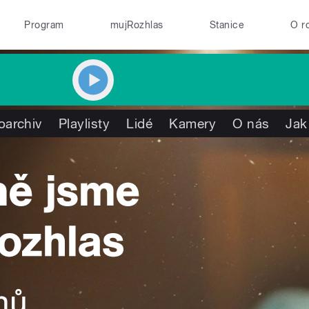
Program
mujRozhlas
Stanice
O r
oarchiv
Playlisty
Lidé
Kamery
O nás
Jak