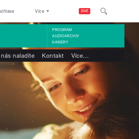
ozhlase
Více
ŽIVĚ
PROGRAM
AUDIOARCHIV
KAMERY
 nás naladíte
Kontakt
Více
…