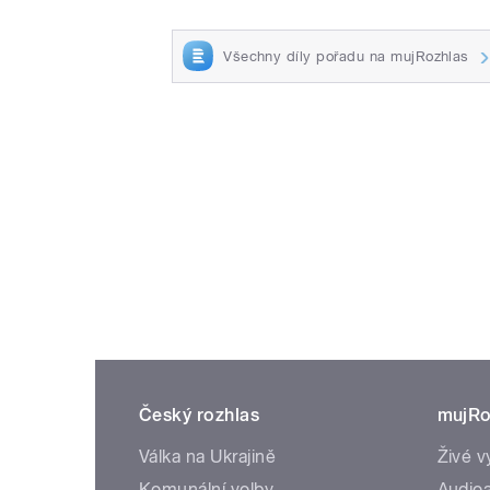
Všechny díly pořadu na mujRozhlas
Český rozhlas
mujRo
Válka na Ukrajině
Živé v
Komunální volby
Audioa