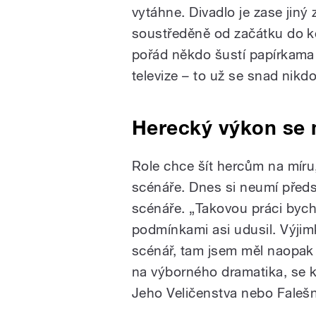
vytáhne. Divadlo je zase jiný 
soustředěně od začátku do k
pořád někdo šustí papírkama a
televize – to už se snad nikd
Herecký výkon se 
Role chce šít hercům na míru,
scénáře. Dnes si neumí předst
scénáře. „Takovou práci bych 
podmínkami asi udusil. Výjimk
scénář, tam jsem měl naopak 
na výborného dramatika, se k
Jeho Veličenstva nebo Falešn