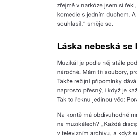
zřejmě v narkóze jsem si řekl
komedie s jedním duchem. A
souhlasil,“ směje se.
Láska nebeská se l
Muzikál je podle něj stále po
náročné. Mám tři soubory, prot
Takže režijní připomínky dává
naprosto přesný, i když je k
Tak to řeknu jedinou věc: Por
Na kontě má obdivuhodné množ
na muzikálech? „Každá discipl
v televizním archivu, a když s