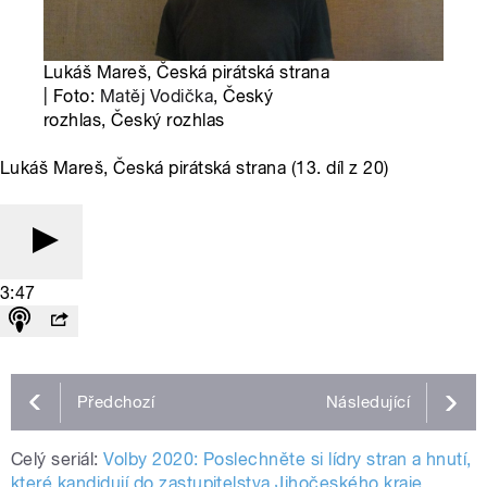
Lukáš Mareš, Česká pirátská strana
| Foto:
Matěj Vodička
, Český
rozhlas, Český rozhlas
Lukáš Mareš, Česká pirátská strana (13. díl z 20)
3:47
Předchozí
Následující
Celý seriál:
Volby 2020: Poslechněte si lídry stran a hnutí,
které kandidují do zastupitelstva Jihočeského kraje