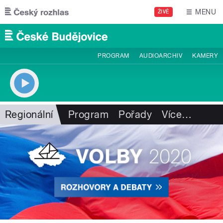
Přejít k hlavnímu obsahu
MENU
ŽIVĚ
PROGRAM
AUDIOARCHIV
KAMERY
Regionální
Program
Pořady
Více
…