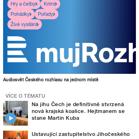
Hry a četby
Krimi
Pohádky
Pořady
Živé vysílání
Audiosvět Českého rozhlasu na jednom místě
VÍCE O TÉMATU
Na jihu Čech je definitivně stvrzená
nová krajská koalice. Hejtmanem se
stane Martin Kuba
Ustavující zastupitelstvo Jihočeského