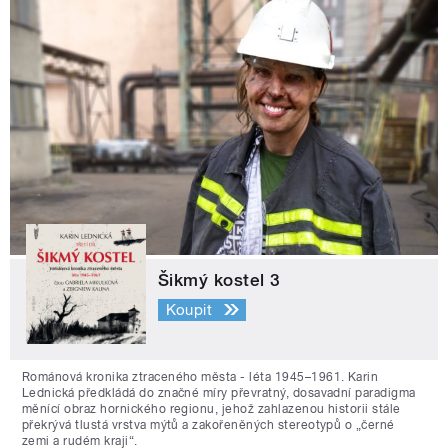
Šikmý kostel 3
Koupit
Románová kronika ztraceného města - léta 1945–1961. Karin
Lednická předkládá do značné míry převratný, dosavadní paradigma
měnící obraz hornického regionu, jehož zahlazenou historii stále
překrývá tlustá vrstva mýtů a zakořeněných stereotypů o „černé
zemi a rudém kraji“.