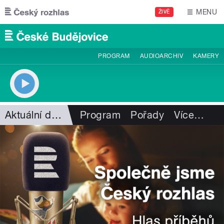
Přejít k hlavnímu obsahu
MENU
ŽIVĚ
PROGRAM
AUDIOARCHIV
KAMERY
Aktuální dění
Program
Pořady
Více
…