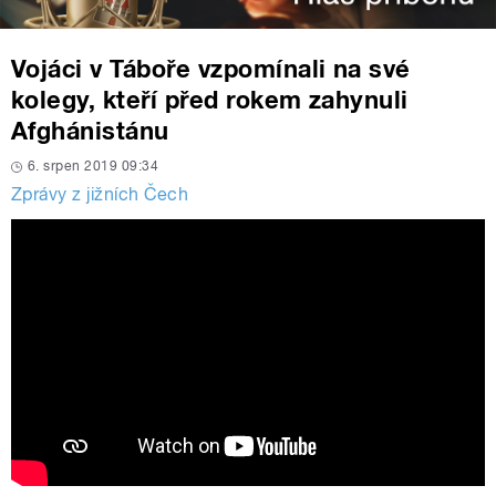
Vojáci v Táboře vzpomínali na své
kolegy, kteří před rokem zahynuli
Afghánistánu
6. srpen 2019 09:34
Zprávy z jižních Čech