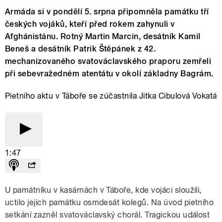
Armáda si v pondělí 5. srpna připomněla památku tří
českých vojáků, kteří před rokem zahynuli v
Afghánistánu. Rotný Martin Marcin, desátník Kamil
Beneš a desátník Patrik Štěpánek z 42.
mechanizovaného svatováclavského praporu zemřeli
při sebevražedném atentátu v okolí základny Bagrám.
Pietního aktu v Táboře se zúčastnila Jitka Cibulová Vokatá
1:47
U památníku v kasárnách v Táboře, kde vojáci sloužili,
uctilo jejich památku osmdesát kolegů. Na úvod pietního
setkání zazněl svatováclavský chorál. Tragickou událost