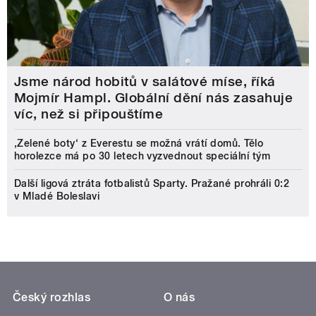
Jsme národ hobitů v salátové míse, říká
Mojmír Hampl. Globální dění nás zasahuje
víc, než si připouštíme
‚Zelené boty‘ z Everestu se možná vrátí domů. Tělo
horolezce má po 30 letech vyzvednout speciální tým
Další ligová ztráta fotbalistů Sparty. Pražané prohráli 0:2
v Mladé Boleslavi
Český rozhlas
O nás