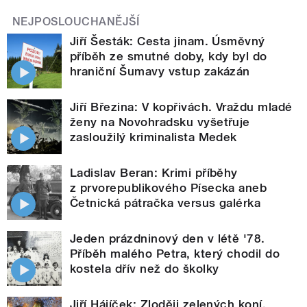
NEJPOSLOUCHANĚJŠÍ
Jiří Šesták: Cesta jinam. Úsměvný
příběh ze smutné doby, kdy byl do
hraniční Šumavy vstup zakázán
Jiří Březina: V kopřivách. Vraždu mladé
ženy na Novohradsku vyšetřuje
zasloužilý kriminalista Medek
Ladislav Beran: Krimi příběhy
z prvorepublikového Písecka aneb
Četnická pátračka versus galérka
Jeden prázdninový den v létě '78.
Příběh malého Petra, který chodil do
kostela dřív než do školky
Jiří Hájíček: Zloději zelených koní.