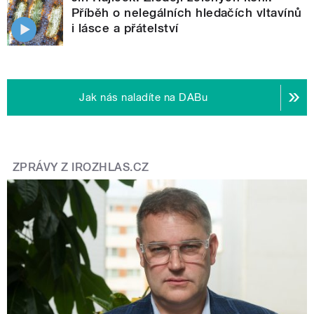
Příběh o nelegálních hledačích vltavínů
i lásce a přátelství
Jak nás naladíte na DABu
ZPRÁVY Z IROZHLAS.CZ