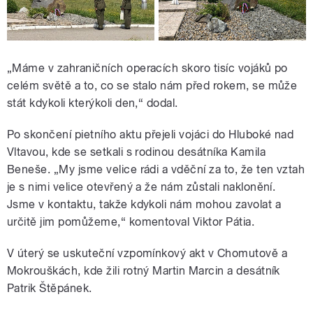
„Máme v zahraničních operacích skoro tisíc vojáků po
celém světě a to, co se stalo nám před rokem, se může
stát kdykoli kterýkoli den,“ dodal.
Po skončení pietního aktu přejeli vojáci do Hluboké nad
Vltavou, kde se setkali s rodinou desátníka Kamila
Beneše. „My jsme velice rádi a vděční za to, že ten vztah
je s nimi velice otevřený a že nám zůstali naklonění.
Jsme v kontaktu, takže kdykoli nám mohou zavolat a
určitě jim pomůžeme,“ komentoval Viktor Pátia.
V úterý se uskuteční vzpomínkový akt v Chomutově a
Mokrouškách, kde žili rotný Martin Marcin a desátník
Patrik Štěpánek.