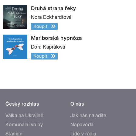
Druhá strana řeky
Nora Eckhardtová
Koupit
Mariborská hypnóza
Dora Kaprálová
Koupit
Český rozhlas
O nás
Válka na Ukrajině
Jak nás naladíte
Komunální volby
Nápověda
Stanice
Lidé v rádiu