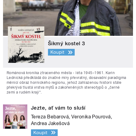
Šikmý kostel 3
Koupit
Románová kronika ztraceného města - léta 1945–1961. Karin
Lednická předkládá do značné míry převratný, dosavadní paradigma
měnící obraz hornického regionu, jehož zahlazenou historii stále
překrývá tlustá vrstva mýtů a zakořeněných stereotypů o „černé
zemi a rudém kraji“.
Jezte, ať vám to sluší
Tereza Bebarová, Veronika Pourová,
Andrea Jakešová
Koupit