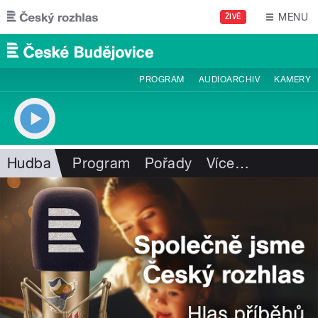
Přejít k hlavnímu obsahu
MENU
ŽIVĚ
PROGRAM
AUDIOARCHIV
KAMERY
Hudba
Program
Pořady
Více
…