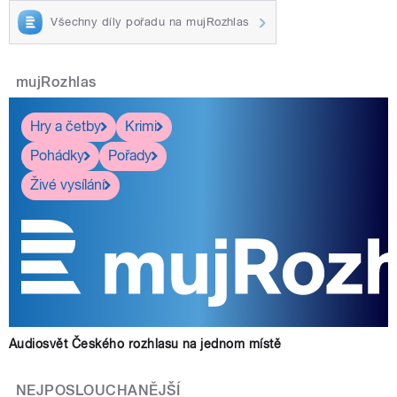
Všechny díly pořadu na mujRozhlas
mujRozhlas
Hry a četby
Krimi
Pohádky
Pořady
Živé vysílání
Audiosvět Českého rozhlasu na jednom místě
NEJPOSLOUCHANĚJŠÍ