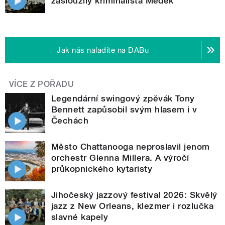
zasloužilý kriminalista Medek
Jak nás naladíte na DABu
VÍCE Z POŘADU
Legendární swingový zpěvák Tony
Bennett zapůsobil svým hlasem i v
Čechách
Město Chattanooga neproslavil jenom
orchestr Glenna Millera. A výročí
průkopnického kytaristy
Jihočeský jazzový festival 2026: Skvělý
jazz z New Orleans, klezmer i rozlučka
slavné kapely