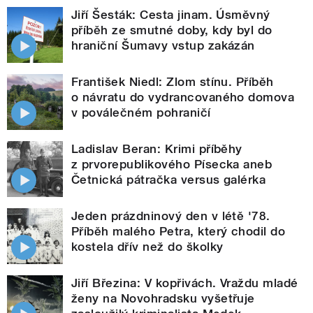
Jiří Šesták: Cesta jinam. Úsměvný
příběh ze smutné doby, kdy byl do
hraniční Šumavy vstup zakázán
František Niedl: Zlom stínu. Příběh
o návratu do vydrancovaného domova
v poválečném pohraničí
Ladislav Beran: Krimi příběhy
z prvorepublikového Písecka aneb
Četnická pátračka versus galérka
Jeden prázdninový den v létě '78.
Příběh malého Petra, který chodil do
kostela dřív než do školky
Jiří Březina: V kopřivách. Vraždu mladé
ženy na Novohradsku vyšetřuje