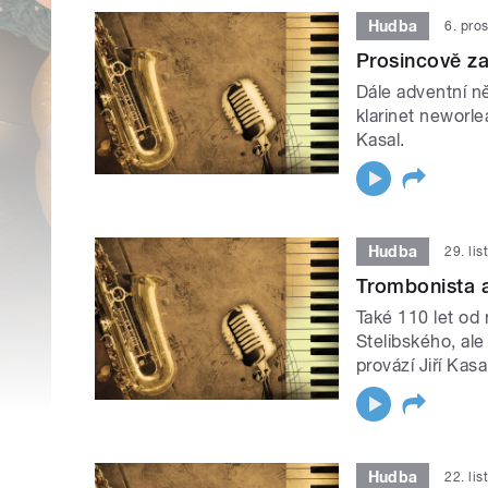
Hudba
6. pro
Prosincově z
Dále adventní ně
klarinet neworle
Kasal.
Hudba
29. li
Trombonista 
Také 110 let od
Stelibského, ale 
provází Jiří Kasa
Hudba
22. li