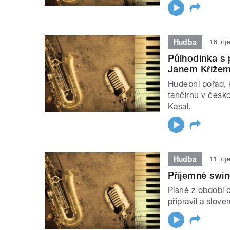
Hudba
18. ří
Půlhodinka s
Janem Kříže
Hudební pořad, 
tančírnu v česko
Kasal.
Hudba
11. ří
Příjemné swin
Písně z období o
připravil a slove