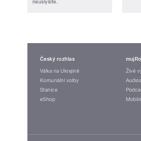
neuslyšíte.
Český rozhlas
mujRo
Válka na Ukrajině
Živé v
Komunální volby
Audioa
Stanice
Podca
eShop
Mobiln