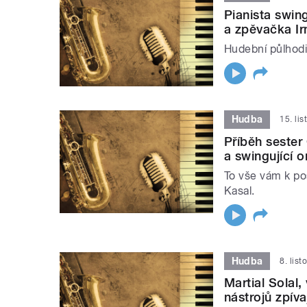
Pianista swin
a zpěvačka Ir
Hudební půlhodin
Hudba
15. li
Příběh sester
a swingující o
To vše vám k pos
Kasal.
Hudba
8. lis
Martial Solal,
nástrojů zpív