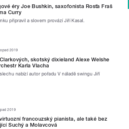
gové éry Joe Bushkin, saxofonista Rosťa Fraš
ma Curry
ku připravil a slovem provází Jiří Kasal.
stopad 2019
 Clarkových, skotský dixieland Alexe Welshe
rchestr Karla Vlacha
lechu nabízí autor pořadu V náladě swingu Jiří
topad 2019
 virtuozní francouzský pianista, ale také bez
ající Suchý a Molavcová