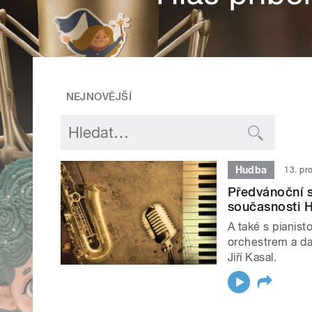
NEJNOVĚJŠÍ
Hudba
13. pr
Předvánoční s
současnosti H
A také s pianis
orchestrem a dal
Jiří Kasal.