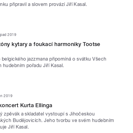
ku připravil a slovem provází Jiří Kasal.
topad 2019
 tóny kytary a foukací harmoniky Tootse
 belgického jazzmana připomíná o svátku Všech
 hudebním pořadu Jiří Kasal.
jen 2019
oncert Kurta Ellinga
ý zpěvák a skladatel vystoupí s Jihočeskou
eských Budějovicích. Jeho tvorbu ve svém hudebním
je Jiří Kasal.