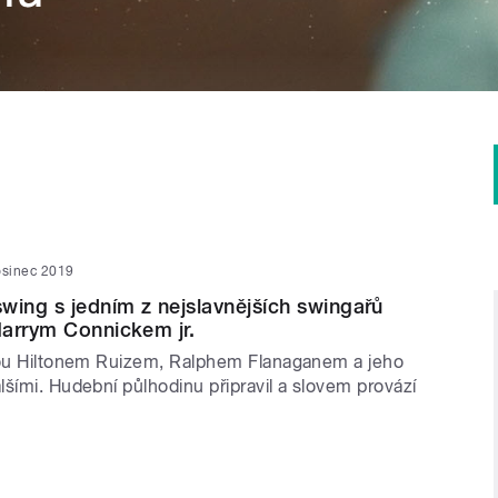
osinec 2019
wing s jedním z nejslavnějších swingařů
arrym Connickem jr.
tou Hiltonem Ruizem, Ralphem Flanaganem a jeho
šími. Hudební půlhodinu připravil a slovem provází