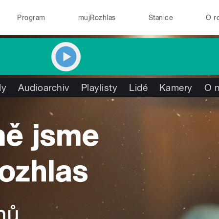
Program
mujRozhlas
Stanice
O r
dy
Audioarchiv
Playlisty
Lidé
Kamery
O 