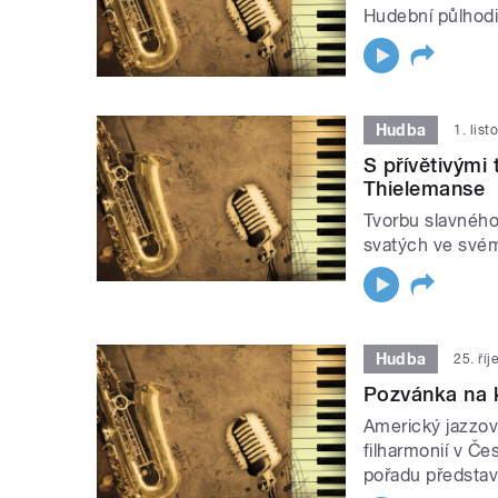
Hudební půlhodin
Hudba
1. lis
S přívětivými
Thielemanse
Tvorbu slavného
svatých ve svém
Hudba
25. ří
Pozvánka na k
Americký jazzov
filharmonií v Č
pořadu představu