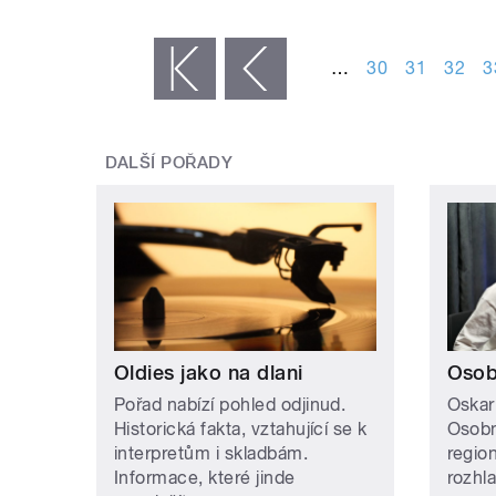
STRÁNKY
…
30
31
32
3
« první
‹ předchozí
DALŠÍ POŘADY
Oldies jako na dlani
Osob
Pořad nabízí pohled odjinud.
Oskar
Historická fakta, vztahující se k
Osobn
interpretům i skladbám.
regio
Informace, které jinde
rozhl