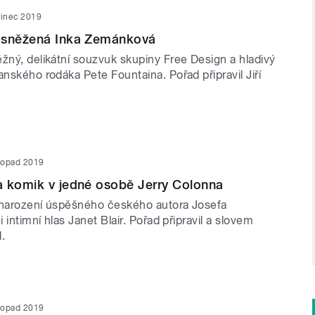
sinec 2019
asněžená Inka Zemánková
žný, delikátní souzvuk skupiny Free Design a hladivý
anského rodáka Pete Fountaina. Pořad připravil Jiří
stopad 2019
a komik v jedné osobě Jerry Colonna
 narození úspěšného českého autora Josefa
i intimní hlas Janet Blair. Pořad připravil a slovem
l.
stopad 2019