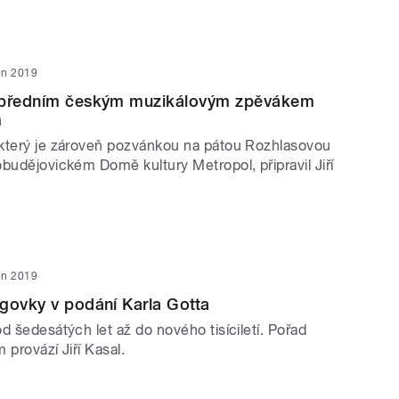
jen 2019
 předním českým muzikálovým zpěvákem
m
který je zároveň pozvánkou na pátou Rozhlasovou
budějovickém Domě kultury Metropol, připravil Jiří
jen 2019
govky v podání Karla Gotta
d šedesátých let až do nového tisíciletí. Pořad
m provází Jiří Kasal.