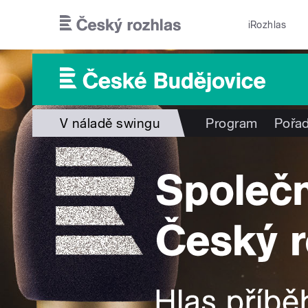
Přejít k hlavnímu obsahu
iRozhlas
V náladě swingu
Program
Pořa