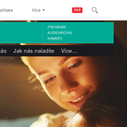
ozhlase
Více
ŽIVĚ
PROGRAM
AUDIOARCHIV
KAMERY
nás
Jak nás naladíte
Více
…