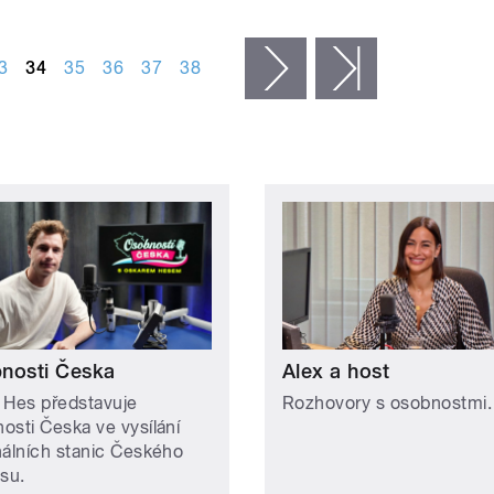
3
34
35
36
37
38
následující ›
poslední »
nosti Česka
Alex a host
 Hes představuje
Rozhovory s osobnostmi.
osti Česka ve vysílání
nálních stanic Českého
asu.