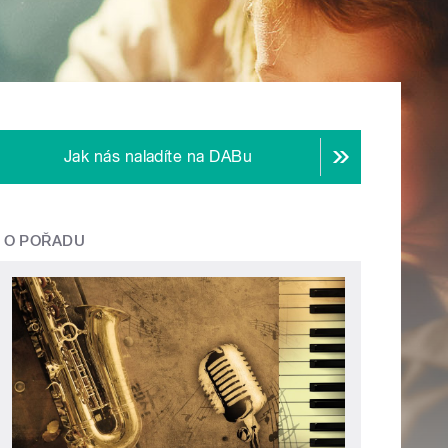
Jak nás naladíte na DABu
O POŘADU