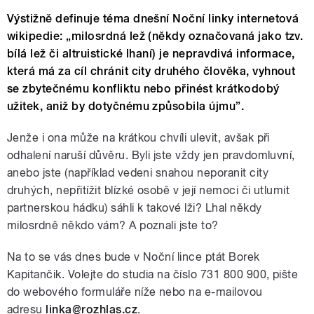
Výstižně definuje téma dnešní Noční linky internetová
wikipedie: „milosrdná lež (někdy označovaná jako tzv.
bílá lež či altruistické lhaní) je nepravdivá informace,
která má za cíl chránit city druhého člověka, vyhnout
se zbytečnému konfliktu nebo přinést krátkodobý
užitek, aniž by dotyčnému způsobila újmu”.
Jenže i ona může na krátkou chvíli ulevit, avšak při
odhalení naruší důvěru. Byli jste vždy jen pravdomluvní,
anebo jste (například vedeni snahou neporanit city
druhých, nepřitížit blízké osobě v její nemoci či utlumit
partnerskou hádku) sáhli k takové lži? Lhal někdy
milosrdně někdo vám? A poznali jste to?
Na to se vás dnes bude v Noční lince ptát Borek
Kapitančik. Volejte do studia na číslo 731 800 900, pište
do webového formuláře níže nebo na e-mailovou
adresu
linka@rozhlas.cz
.