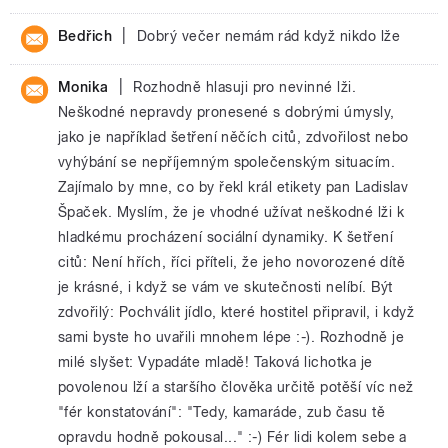
|
Bedřich
Dobrý večer nemám rád když nikdo lže
|
Monika
Rozhodně hlasuji pro nevinné lži.
Neškodné nepravdy pronesené s dobrými úmysly,
jako je například šetření něčích citů, zdvořilost nebo
vyhýbání se nepříjemným společenským situacím.
Zajímalo by mne, co by řekl král etikety pan Ladislav
Špaček. Myslím, že je vhodné užívat neškodné lži k
hladkému procházení sociální dynamiky. K šetření
citů: Není hřích, říci příteli, že jeho novorozené dítě
je krásné, i když se vám ve skutečnosti nelíbí. Být
zdvořilý: Pochválit jídlo, které hostitel připravil, i když
sami byste ho uvařili mnohem lépe :-). Rozhodně je
milé slyšet: Vypadáte mladě! Taková lichotka je
povolenou lží a staršího člověka určitě potěší víc než
"fér konstatování": "Tedy, kamaráde, zub času tě
opravdu hodně pokousal..." :-) Fér lidi kolem sebe a