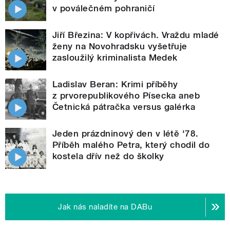
v poválečném pohraničí
Jiří Březina: V kopřivách. Vraždu mladé
ženy na Novohradsku vyšetřuje
zasloužilý kriminalista Medek
Ladislav Beran: Krimi příběhy
z prvorepublikového Písecka aneb
Četnická pátračka versus galérka
Jeden prázdninový den v létě '78.
Příběh malého Petra, který chodil do
kostela dřív než do školky
Jak nás naladíte na DABu