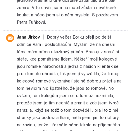
jednoho krásného dne dostane zápal plic a že pak
zemře. V tu chvíli jsem na mobil zůstala nevěřícně
koukat a něco jsem si o něm myslela. S pozdravem
Petra Fuňková.
|
Jana Jirkov
Dobrý večer Borku přeji po delší
odmlce Vám i posluchačům. Myslím, že na dnešní
téma mám přímo ukázkový příběh. Pracuji v sociální
sféře, kde pomáháme lidem. Někteří moji kolegové
jsou romské národnosti a jedna z našich klientek se
proti tomuto ohradila, tak jsem jí vysvětlila, že ti moji
kolegové romové vykonávají stejně dobrou práci a na
tom nevidím nic špatného, že jsou to romové. No
ovšem, těm kolegům jsem se o tom už nezmínila,
protože jsem je tím nechtěla zranit a zde jsem tvrdě
narazila, když se totiž o tom dozvěděli, brali to z mé
stránky jako podraz a lhaní, měla jsem jim to říct prý
na rovinu, jenže...řekněte něco takhle nepříjemného