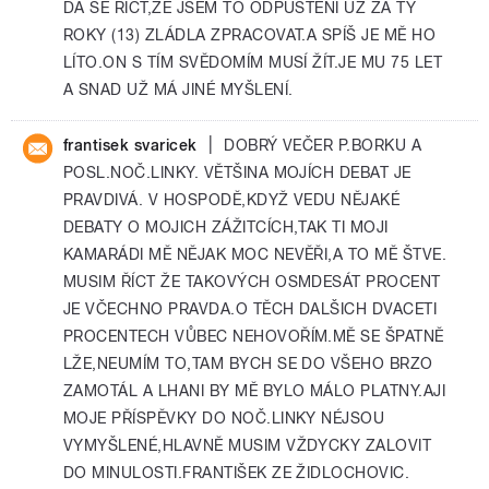
DÁ SE ŘÍCT,ŽE JSEM TO ODPUŠTĚNÍ UŽ ZA TY
ROKY (13) ZLÁDLA ZPRACOVAT.A SPÍŠ JE MĚ HO
LÍTO.ON S TÍM SVĚDOMÍM MUSÍ ŽÍT.JE MU 75 LET
A SNAD UŽ MÁ JINÉ MYŠLENÍ.
|
frantisek svaricek
DOBRÝ VEČER P.BORKU A
POSL.NOČ.LINKY. VĚTŠINA MOJÍCH DEBAT JE
PRAVDIVÁ. V HOSPODĚ,KDYŽ VEDU NĚJAKÉ
DEBATY O MOJICH ZÁŽITCÍCH,TAK TI MOJI
KAMARÁDI MĚ NĚJAK MOC NEVĚŘI,A TO MĚ ŠTVE.
MUSIM ŘÍCT ŽE TAKOVÝCH OSMDESÁT PROCENT
JE VČECHNO PRAVDA.O TĚCH DALŠICH DVACETI
PROCENTECH VŮBEC NEHOVOŘÍM.MĚ SE ŠPATNĚ
LŽE,NEUMÍM TO,TAM BYCH SE DO VŠEHO BRZO
ZAMOTÁL A LHANI BY MĚ BYLO MÁLO PLATNY.AJI
MOJE PŘÍSPĚVKY DO NOČ.LINKY NÉJSOU
VYMYŠLENÉ,HLAVNĚ MUSIM VŽDYCKY ZALOVIT
DO MINULOSTI.FRANTIŠEK ZE ŽIDLOCHOVIC.