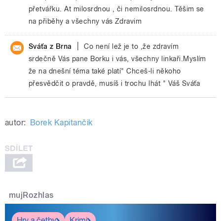
přetvářku. At milosrdnou , či nemilosrdnou. Těšim se
na přiběhy a všechny vás Zdravim
|
Sváťa z Brna
Co není lež je to ,že zdravím
srdečně Vás pane Borku i vás, všechny linkaři.Myslím
že na dnešní téma také platí" Chceš-li někoho
přesvědčit o pravdě, musíš i trochu lhát " Váš Sváťa
autor:
Borek Kapitančik
mujRozhlas
Hry a četby
Krimi