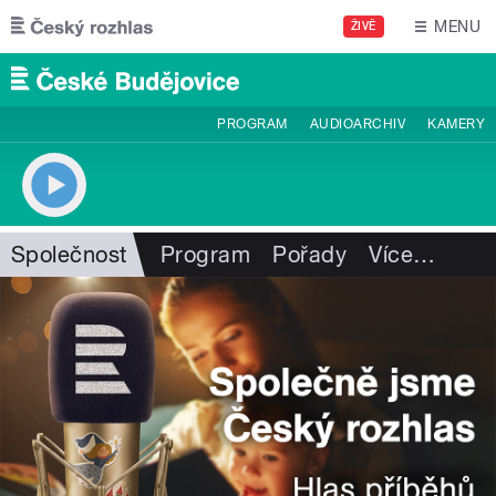
Přejít k hlavnímu obsahu
MENU
ŽIVĚ
PROGRAM
AUDIOARCHIV
KAMERY
Společnost
Program
Pořady
Více
…