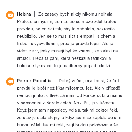
|
Helena
Ze zasady bych nikdy nikomu nelhala.
Protoze si myslim, ze i to. co se muze zdat krutou
pravdou, se da rici tak, aby to nebolelo, nezranilo,
neublizilo. Jen se to musi rict s empatii, s citem a
treba i s vysvetlenim, proc je pravda lepsi. Ale je
videt, ze vyjimky museji byt ke vsemu, ze zalezi na
situaci. Treba ta pani, ktera nezkazila tatinkovi a
holcicce lyzovani, to je nadherny pripad bile lzi.
|
Petra z Pardubic
Dobrý večer, myslím si, že říct
pravdu je lepší než říkat milostnou lež. Ale v případě
nemoci jí říkat citlivě. Já mám od konce dubna mámu
v nemocnici,v Neratovicích. Na JIPu, je v kómatu.
Když jsem tam naposledy volala, tak mi doktor řekl,
že stav je stále stejný, a když jsem se zeptala co s ní
budou dělat, tak mi řekl, že jí budou polohovat a že