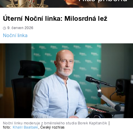
Úterní Noční linka: Milosrdná lež
9. červen 2026
Noční linka
Noční linku moderuje z brněnského studia Borek Kapitančik
|
foto:
Khalil Baalbaki
,
Český rozhlas