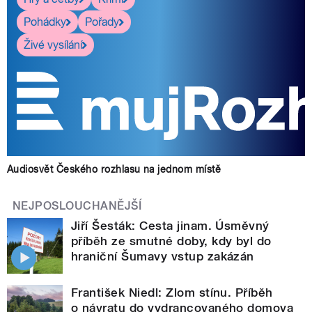
Pohádky
Pořady
Živé vysílání
Audiosvět Českého rozhlasu na jednom místě
NEJPOSLOUCHANĚJŠÍ
Jiří Šesták: Cesta jinam. Úsměvný
příběh ze smutné doby, kdy byl do
hraniční Šumavy vstup zakázán
František Niedl: Zlom stínu. Příběh
o návratu do vydrancovaného domova