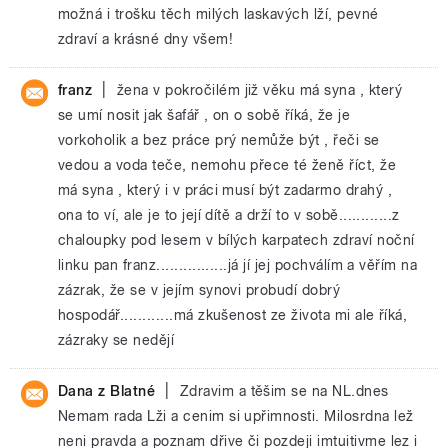
možná i trošku těch milých laskavých lží, pevné
zdraví a krásné dny všem!
|
franz
žena v pokročilém již věku má syna , který
se umí nosit jak šafář , on o sobě říká, že je
vorkoholik a bez práce prý nemůže být , řeči se
vedou a voda teče, nemohu přece té ženě říct, že
má syna , který i v práci musí být zadarmo drahý ,
ona to ví, ale je to její dítě a drží to v sobě............z
chaloupky pod lesem v bílých karpatech zdraví noční
linku pan franz................já jí jej pochválím a věřím na
zázrak, že se v jejím synovi probudí dobrý
hospodář............má zkušenost ze života mi ale říká,
zázraky se nedějí
|
Dana z Blatné
Zdravim a těšim se na NL.dnes
Nemam rada Lži a cenim si upřimnosti. Milosrdna lež
neni pravda a poznam dřive či pozdeji imtuitivme lez i