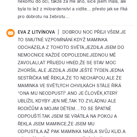
někomu do očí, takže za mě ano, sice jsem lhala, ale
byla to lež z milosrdenství a vidíte... přesto jak se říká
pro dobrotu na žebrotu…
|
EVA Z LITVÍNOVA
DOBROU NOC PŘEJI VŠEM.JE
TO SMUTNÉ VZPOMÍNÁNÍ.KDYŽ MAMINKA
ODCHÁZELA Z TOHOTO SVĚTA,JEZDILA JSEM DO
NEMOCNICE KAŽDÉ ODPOLEDNE.JEDNOU MĚ
ZAVOLALI,AT PŘIJEDU HNED,ŽE SE STAV MOC
ZHORŠIL.ALE JEZDILA JSEM JEŠTĚ TÝDEN.JEDNA
SESTŘIČKA MĚ ŘEKLA,ŽE TO NECHÁPOU,ALE ŽE
MAMINKA VE SVĚTLÝCH CHVILKÁCH STÁLE ŘÍKÁ
"ONA MU NEODPUSTÍ".ANO JE ČLOVĚK,KTERÝ
UBLÍŽIL.KDYBY JEN MĚ,TAK TO ZVLÁDNU.ALE
RODIČŮM A MOJIM DĚTEM....TO SE ŠPATNĚ
ODPOUŠTÍ.TAK JSEM SE VRÁTILA NA POKOJ A
ŘEKLA JSEM MAMINCE,ŽE JSEM MU
ODPUSTILA.AŽ PAK MAMINKA NAŠLA SVŮJ KLID.A