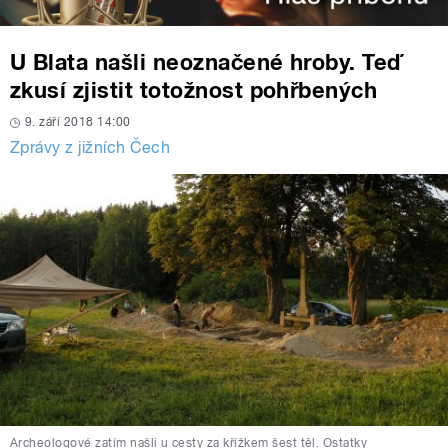
U Blata našli neoznačené hroby. Teď
zkusí zjistit totožnost pohřbených
9. září 2018 14:00
Zprávy z jižních Čech
Archeologové zatím našli u cesty za křížkem šest těl. Ostatky