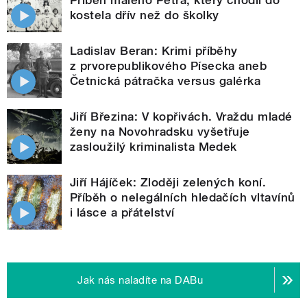
kostela dřív než do školky
Ladislav Beran: Krimi příběhy
z prvorepublikového Písecka aneb
Četnická pátračka versus galérka
Jiří Březina: V kopřivách. Vraždu mladé
ženy na Novohradsku vyšetřuje
zasloužilý kriminalista Medek
Jiří Hájíček: Zloději zelených koní.
Příběh o nelegálních hledačích vltavínů
i lásce a přátelství
Jak nás naladíte na DABu