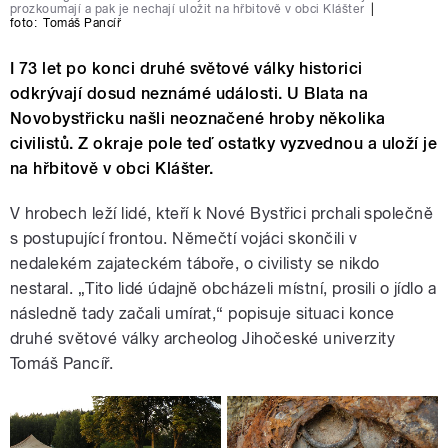
prozkoumají a pak je nechají uložit na hřbitově v obci Klášter
|
foto:
Tomáš Pancíř
I 73 let po konci druhé světové války historici
odkrývají dosud neznámé události. U Blata na
Novobystřicku našli neoznačené hroby několika
civilistů. Z okraje pole teď ostatky vyzvednou a uloží je
na hřbitově v obci Klášter.
V hrobech leží lidé, kteří k Nové Bystřici prchali společně
s postupující frontou. Němečtí vojáci skončili v
nedalekém zajateckém táboře, o civilisty se nikdo
nestaral. „Tito lidé údajně obcházeli místní, prosili o jídlo a
následně tady začali umírat,“ popisuje situaci konce
druhé světové války archeolog Jihočeské univerzity
Tomáš Pancíř.