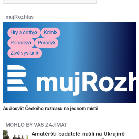
mujRozhlas
Hry a četby
Krimi
Pohádky
Pořady
Živé vysílání
Audiosvět Českého rozhlasu na jednom místě
MOHLO BY VÁS ZAJÍMAT
Amatérští badatelé našli na Ukrajině