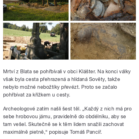
Mrtví z Blata se pohřbívali v obci Klášter. Na konci války
však byla cesta přehrazená a hlídaná Sověty, takže
nebylo možné nebožtíky převézt. Proto se začalo
pohřbívat za křížkem u cesty.
Archeologové zatím našli šest těl. „Každý z nich má pro
sebe hrobovou jámu, pravidelně do obdélníku, aby se
tam vešel. Skutečně se k těm lidem snažili zachovat
maximálně pietně,“ popisuje Tomáš Pancíř.