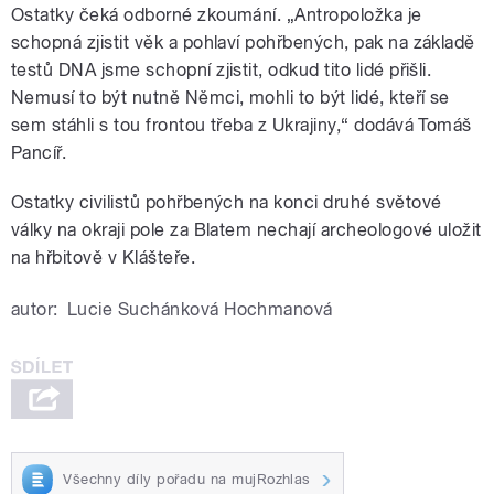
Ostatky čeká odborné zkoumání. „Antropoložka je
schopná zjistit věk a pohlaví pohřbených, pak na základě
testů DNA jsme schopní zjistit, odkud tito lidé přišli.
Nemusí to být nutně Němci, mohli to být lidé, kteří se
sem stáhli s tou frontou třeba z Ukrajiny,“ dodává Tomáš
Pancíř.
Ostatky civilistů pohřbených na konci druhé světové
války na okraji pole za Blatem nechají archeologové uložit
na hřbitově v Klášteře.
autor:
Lucie Suchánková Hochmanová
Všechny díly pořadu na mujRozhlas