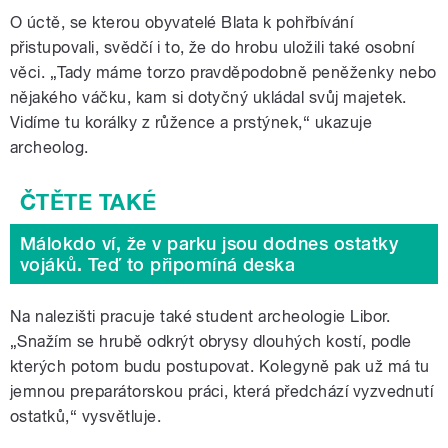
O úctě, se kterou obyvatelé Blata k pohřbívání
přistupovali, svědčí i to, že do hrobu uložili také osobní
věci. „Tady máme torzo pravděpodobně peněženky nebo
nějakého váčku, kam si dotyčný ukládal svůj majetek.
Vidíme tu korálky z růžence a prstýnek,“ ukazuje
archeolog.
Málokdo ví, že v parku jsou dodnes ostatky
vojáků. Teď to připomíná deska
Na nalezišti pracuje také student archeologie Libor.
„Snažím se hrubě odkrýt obrysy dlouhých kostí, podle
kterých potom budu postupovat. Kolegyně pak už má tu
jemnou preparátorskou práci, která předchází vyzvednutí
ostatků,“ vysvětluje.