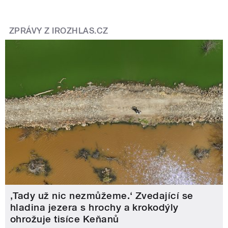
ZPRÁVY Z IROZHLAS.CZ
‚Tady už nic nezmůžeme.‘ Zvedající se
hladina jezera s hrochy a krokodýly
ohrožuje tisíce Keňanů