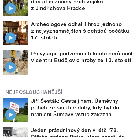
dosud neznámý hrob vojáků
z Jindřichova Hradce
Archeologové odhalili hrob jednoho
z nejvýznamnějších šlechticů počátku
17. století
Při výkopu podzemních kontejnerů našli
v centru Budějovic hroby ze 13. století
NEJPOSLOUCHANĚJŠÍ
Jiří Šesták: Cesta jinam. Úsměvný
příběh ze smutné doby, kdy byl do
hraniční Šumavy vstup zakázán
Jeden prázdninový den v létě '78.
Příběh malého Petra, který chodil do