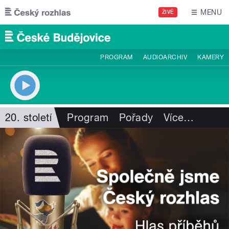
Přejít k hlavnímu obsahu
MENU
ŽIVĚ
PROGRAM
AUDIOARCHIV
KAMERY
20. století
Program
Pořady
Více
…