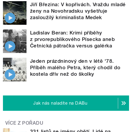
Jiří Březina: V kopřivách. Vraždu mladé
ženy na Novohradsku vyšetřuje
zasloužilý kriminalista Medek
Ladislav Beran: Krimi příběhy
z prvorepublikového Písecka aneb
Četnická pátračka versus galérka
Jeden prázdninový den v létě '78.
Příběh malého Petra, který chodil do
kostela dřív než do školky
Jak nás naladíte na DABu
VÍCE Z POŘADU
331 listů se jmény obětí. Lidé na