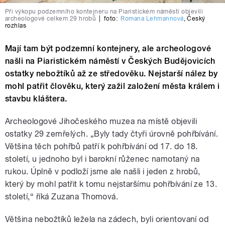
Při výkopu podzemního kontejneru na Piaristickém náměstí objevili
archeologové celkem 29 hrobů
|
foto:
Romana Lehmannová
,
Český
rozhlas
Mají tam být podzemní kontejnery, ale archeologové
našli na Piaristickém náměstí v Českých Budějovicích
ostatky nebožtíků až ze středověku. Nejstarší nález by
mohl patřit člověku, který zažil založení města králem i
stavbu kláštera.
Archeologové Jihočeského muzea na místě objevili
ostatky 29 zemřelých. „Byly tady čtyři úrovně pohřbívání.
Většina těch pohřbů patří k pohřbívání od 17. do 18.
století, u jednoho byl i barokní růženec namotaný na
rukou. Úplně v podloží jsme ale našli i jeden z hrobů,
který by mohl patřit k tomu nejstaršímu pohřbívání ze 13.
století,“ říká Zuzana Thomová.
Většina nebožtíků ležela na zádech, byli orientovaní od