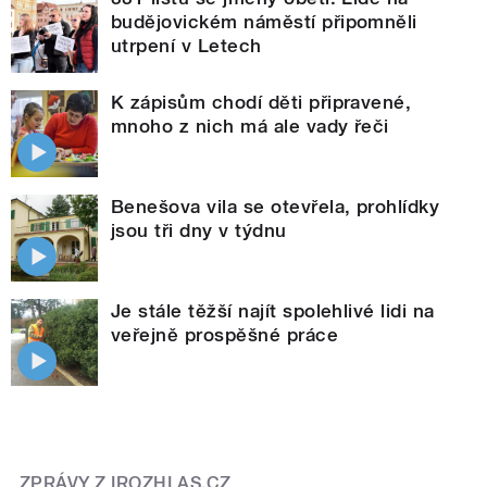
budějovickém náměstí připomněli
utrpení v Letech
K zápisům chodí děti připravené,
mnoho z nich má ale vady řeči
Benešova vila se otevřela, prohlídky
jsou tři dny v týdnu
Je stále těžší najít spolehlivé lidi na
veřejně prospěšné práce
ZPRÁVY Z IROZHLAS.CZ