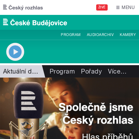
Přejít k hlavnímu obsahu
MENU
ŽIVĚ
PROGRAM
AUDIOARCHIV
KAMERY
Aktuální dění
Program
Pořady
Více
…