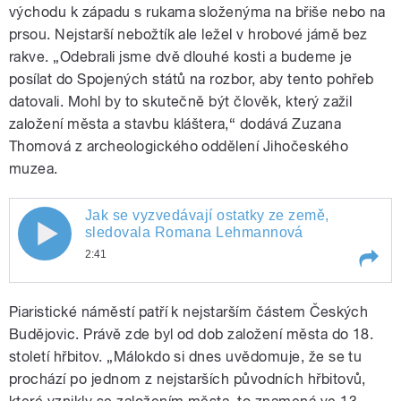
východu k západu s rukama složenýma na břiše nebo na
prsou. Nejstarší nebožtík ale ležel v hrobové jámě bez
rakve. „Odebrali jsme dvě dlouhé kosti a budeme je
posílat do Spojených států na rozbor, aby tento pohřeb
datovali. Mohl by to skutečně být člověk, který zažil
založení města a stavbu kláštera,“ dodává Zuzana
Thomová z archeologického oddělení Jihočeského
muzea.
Jak se vyzvedávají ostatky ze země,
Jak se vyzvedávají ostatky ze země,
sledovala Romana Lehmannová
2:41
sledovala Romana Lehmannová
Play /
Jak se vyzvedávají ostatky ze země, sledovala Romana Lehmannová
Piaristické náměstí patří k nejstarším částem Českých
Budějovic. Právě zde byl od dob založení města do 18.
století hřbitov. „Málokdo si dnes uvědomuje, že se tu
prochází po jednom z nejstarších původních hřbitovů,