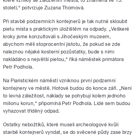
které vznikly se založením města, to znamená ve 13.
století,“ potvrzuje Zuzana Thomová.
Při stavbě podzemních kontejnerů je tak nutné skloubit
pause
pietu místa s praktickým úložištěm na odpady. „Veškeré
kroky jsme konzultovali s Jihočeským muzeem,
abychom měli stoprocentní jistotu, že pokud se zde
naleznou nějaké kosterní pozůstatky, bude s nimi
nakládáno s největší pietou,“ říká náměstek primátora
Petr Podhola.
Na Piaristickém náměstí vzniknou první podzemní
kontejnery ve městě. Hotové budou do konce září. „Není
to levná záležitost, náklady se pohybují kolem jednoho
milionu korun,“ připomíná Petr Podhola. Lidé sem budou
vyhazovat tříděný odpad.
Ostatky nebožtíků, které museli archeologové kvůli
stavbě kontejnerů vyndat, se do svěcené půdy zase brzy