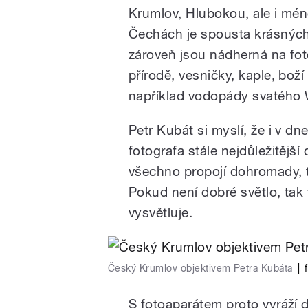
Krumlov, Hlubokou, ale i méně
Čechách je spousta krásných 
zároveň jsou nádherná na fot
přírodě, vesničky, kaple, bož
například vodopády svatého 
Petr Kubát si myslí, že i v dn
fotografa stále nejdůležitějš
všechno propojí dohromady, 
Pokud není dobré světlo, tak
vysvětluje.
Český Krumlov objektivem Petra Kubáta
|
S fotoaparátem proto vyráží 