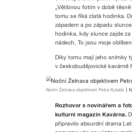
„Většinou fotím v době těsn
tomu se říká zlatá hodinka. D
západem a po západu slunce.
hodinka, kdy slunce zajde za
nádech. To jsou moje oblíben
Díky tomu mají jeho snímky t
v českobudějovické kavárně 
Noční Želnava objektivem Petra Kubáta
|
f
Rozhovor s novinářem a fo
kulturní magazín Kavárna.
D
připravilo absurdní drama Let