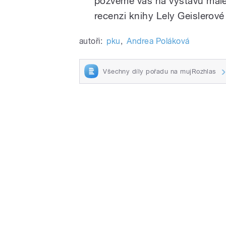
pozveme vás na výstavu male
recenzi knihy Lely Geislerové
autoři:
pku
,
Andrea Poláková
Všechny díly pořadu na mujRozhlas