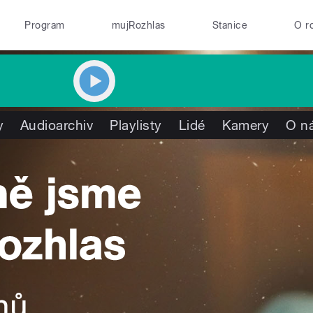
Program
mujRozhlas
Stanice
O r
y
Audioarchiv
Playlisty
Lidé
Kamery
O n