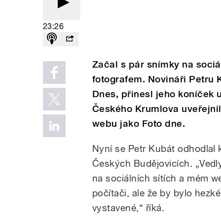
23:26
Začal s pár snímky na sociá
fotografem. Novináři Petru 
Dnes, přinesl jeho koníček 
Českého Krumlova uveřejnil
webu jako Foto dne.
Nyní se Petr Kubát odhodlal 
Českých Budějovicích. „Vedly 
na sociálních sítích a mém web
počítači, ale že by bylo hezké
vystavené,“ říká.