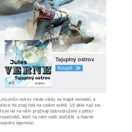
Tajuplný ostrov
Koupit
Lincolnův ostrov nikdo nikdy na mapě nenašel, a
přece ho znají lidé na celém světě. Už déle než sto
třicet let na něm prožívají dobrodružství s pěticí
trosečníků, kteří na něm našli útočiště, a hlavně
nejedno tajemství.