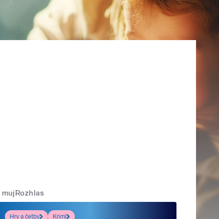
mujRozhlas
Hry a četby
Krimi