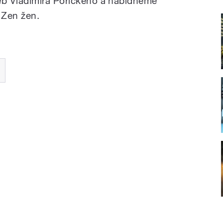
b Vladimíra Pořického a nabídneme
 Zen žen.