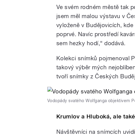
Ve svém rodném městě tak pop
jsem měl malou výstavu v Čes
vyloženě v Budějovicích, kde t
poprvé. Navíc prostředí kavár
sem hezky hodí,“ dodává.
Kolekci snímků pojmenoval Pe
takový výběr mých nejoblíbeně
tvoří snímky z Českých Buděj
Vodopády svatého Wolfganga objektivem P
Krumlov a Hluboká, ale tak
Návštěvníci na snímcích uvid