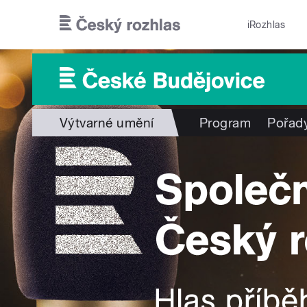
Přejít k hlavnímu obsahu
iRozhlas
Výtvarné umění
Program
Pořad