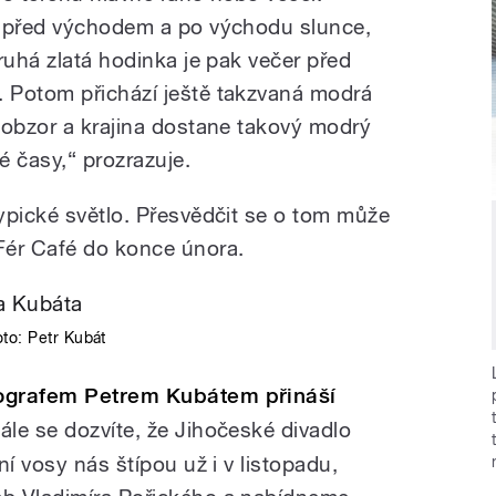
ě před východem a po východu slunce,
ruhá zlatá hodinka je pak večer před
 Potom přichází ještě takzvaná modrá
 obzor a krajina dostane takový modrý
é časy,“ prozrazuje.
ypické světlo. Přesvědčit se o tom může
Fér Café do konce února.
oto:
Petr Kubát
tografem Petrem Kubátem přináší
ále se dozvíte, že Jihočeské divadlo
ní vosy nás štípou už i v listopadu,