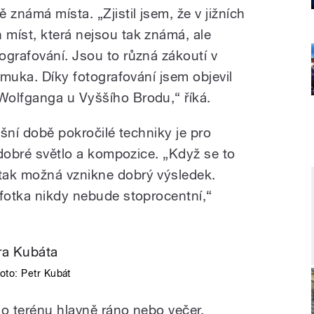
 známá místa. „Zjistil jsem, že v jižních
míst, která nejsou tak známá, ale
ografování. Jsou to různá zákoutí v
í muka. Díky fotografování jsem objevil
Wolfganga u Vyššího Brodu,“ říká.
ešní době pokročilé techniky je pro
í dobré světlo a kompozice. „Když se to
tak možná vznikne dobrý výsledek.
 fotka nikdy nebude stoprocentní,“
foto:
Petr Kubát
do terénu hlavně ráno nebo večer.