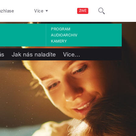
ozhlase
Více
ŽIVĚ
PROGRAM
AUDIOARCHIV
KAMERY
ás
Jak nás naladíte
Více
…