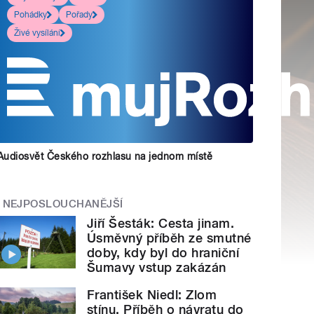
Pohádky
Pořady
Živé vysílání
Audiosvět Českého rozhlasu na jednom místě
NEJPOSLOUCHANĚJŠÍ
Jiří Šesták: Cesta jinam.
Úsměvný příběh ze smutné
doby, kdy byl do hraniční
Šumavy vstup zakázán
František Niedl: Zlom
stínu. Příběh o návratu do