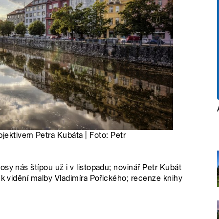
jektivem Petra Kubáta | Foto: Petr
sy nás štípou už i v listopadu; novinář Petr Kubát
 k vidění malby Vladimíra Pořického; recenze knihy