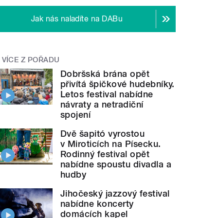
Jak nás naladíte na DABu
VÍCE Z POŘADU
Dobršská brána opět
přivítá špičkové hudebníky.
Letos festival nabídne
návraty a netradiční
spojení
Dvě šapitó vyrostou
v Miroticích na Písecku.
Rodinný festival opět
nabídne spoustu divadla a
hudby
Jihočeský jazzový festival
nabídne koncerty
domácích kapel