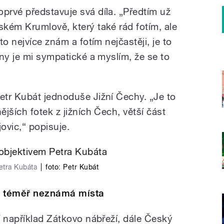
rvé představuje svá díla. „Předtím už
kém Krumlově, který také rád fotím, ale
o nejvíce znám a fotím nejčastěji, je to
ny je mi sympatické a myslím, že se to
tr Kubát jednoduše Jižní Čechy. „Je to
jších fotek z jižních Čech, větší část
ovic,“ popisuje.
etra Kubáta
|
foto:
Petr Kubát
é téměř neznámá místa
í například Zátkovo nábřeží, dále Český