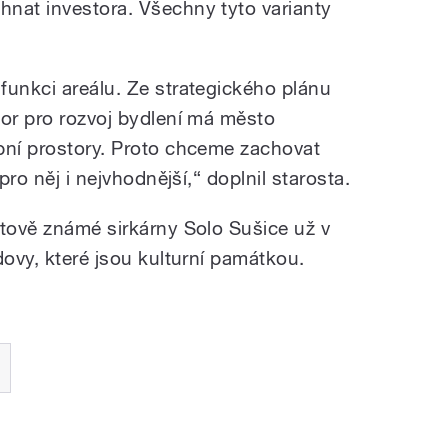
nat investora. Všechny tyto varianty
funkci areálu. Ze strategického plánu
tor pro rozvoj bydlení má město
bní prostory. Proto chceme zachovat
pro něj i nejvhodnější,“ doplnil starosta.
ětově známé sirkárny Solo Sušice už v
dovy, které jsou kulturní památkou.