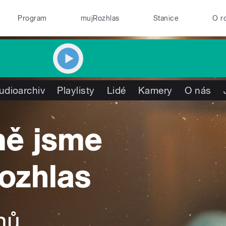
Program
mujRozhlas
Stanice
O r
udioarchiv
Playlisty
Lidé
Kamery
O nás