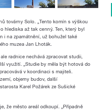
nů továrny Solo. „Tento komín s výškou
 hlediska až tak cenný. Ten, který byl
en i na zpamátnění, už bohužel také
ického muzea Jan Lhoták.
ale radnice nechává zpracovat studii,
lší využití. „Studie by měla být hotová do
racovává v koordinaci s majiteli.
území, objemy budov, další
tostarosta Karel Požárek ze Sušické
je, že město areál odkoupí. „Případně