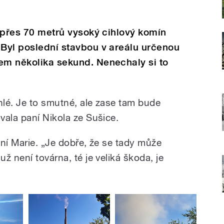
i přes 70 metrů vysoký cihlový komín
 Byl poslední stavbou v areálu určenou
em několika sekund. Nenechaly si to
hlé. Je to smutné, ale zase tam bude
vala paní Nikola ze Sušice.
ní Marie. „Je dobře, že se tady může
ž není továrna, té je veliká škoda, je