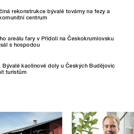
číná rekonstrukce bývalé továrny na fezy a
 komunitní centrum
ho areálu fary v Přídolí na Českokrumlovsku
 sál s hospodou
. Bývalé kaolinové doly u Českých Budějovic
it turistům