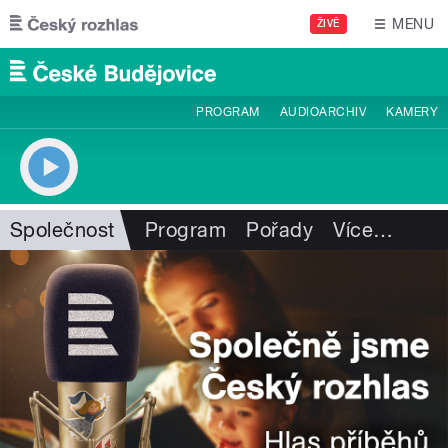
Přejít k hlavnímu obsahu
MENU
ŽIVĚ
PROGRAM
AUDIOARCHIV
KAMERY
Společnost
Program
Pořady
Více
…