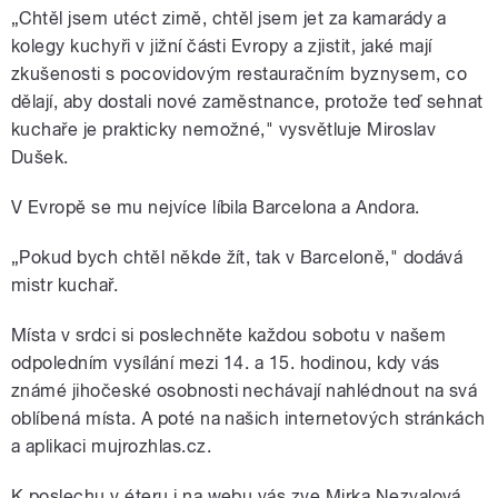
„Chtěl jsem utéct zimě, chtěl jsem jet za kamarády a
kolegy kuchyři v jižní části Evropy a zjistit, jaké mají
zkušenosti s pocovidovým restauračním byznysem, co
dělají, aby dostali nové zaměstnance, protože teď sehnat
kuchaře je prakticky nemožné," vysvětluje Miroslav
Dušek.
V Evropě se mu nejvíce líbila Barcelona a Andora.
„Pokud bych chtěl někde žít, tak v Barceloně," dodává
mistr kuchař.
Místa v srdci si poslechněte každou sobotu v našem
odpoledním vysílání mezi 14. a 15. hodinou, kdy vás
známé jihočeské osobnosti nechávají nahlédnout na svá
oblíbená místa. A poté na našich internetových stránkách
a aplikaci mujrozhlas.cz.
K poslechu v éteru i na webu vás zve Mirka Nezvalová.