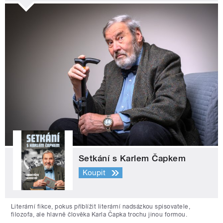
Setkání s Karlem Čapkem
Koupit
Literární fikce, pokus přiblížit literární nadsázkou spisovatele,
filozofa, ale hlavně člověka Karla Čapka trochu jinou formou.