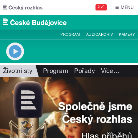
Přejít k hlavnímu obsahu
MENU
ŽIVĚ
PROGRAM
AUDIOARCHIV
KAMERY
Životní styl
Program
Pořady
Více
…