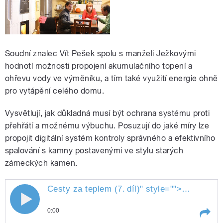
Soudní znalec Vít Pešek spolu s manželi Ježkovými
hodnotí možnosti propojení akumulačního topení a
ohřevu vody ve výměníku, a tím také využití energie ohně
pro vytápění celého domu.
Vysvětlují, jak důkladná musí být ochrana systému proti
přehřátí a možnému výbuchu. Posuzují do jaké míry lze
propojit digitální systém kontroly správného a efektivního
spalování s kamny postavenými ve stylu starých
zámeckých kamen.
Cesty za teplem (7.
díl)
" style="">
Cesty za t
0:00