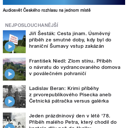
Audiosvět Českého rozhlasu na jednom místě
NEJPOSLOUCHANĚJŠÍ
Jiří Šesták: Cesta jinam. Úsměvný
příběh ze smutné doby, kdy byl do
hraniční Šumavy vstup zakázán
František Niedl: Zlom stínu. Příběh
o návratu do vydrancovaného domova
v poválečném pohraničí
Ladislav Beran: Krimi příběhy
z prvorepublikového Písecka aneb
Četnická pátračka versus galérka
Jeden prázdninový den v létě '78.
Příběh malého Petra, který chodil do