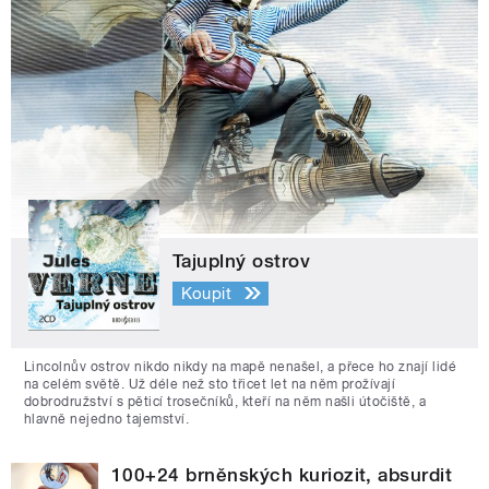
Tajuplný ostrov
Koupit
Lincolnův ostrov nikdo nikdy na mapě nenašel, a přece ho znají lidé
na celém světě. Už déle než sto třicet let na něm prožívají
dobrodružství s pěticí trosečníků, kteří na něm našli útočiště, a
hlavně nejedno tajemství.
100+24 brněnských kuriozit, absurdit