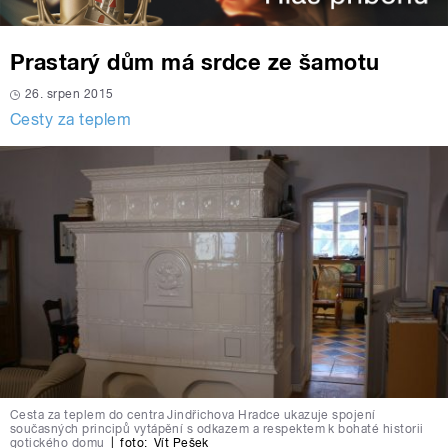
Prastarý dům má srdce ze šamotu
26. srpen 2015
Cesty za teplem
Cesta za teplem do centra Jindřichova Hradce ukazuje spojení
současných principů vytápění s odkazem a respektem k bohaté historii
gotického domu
|
foto:
Vít Pešek