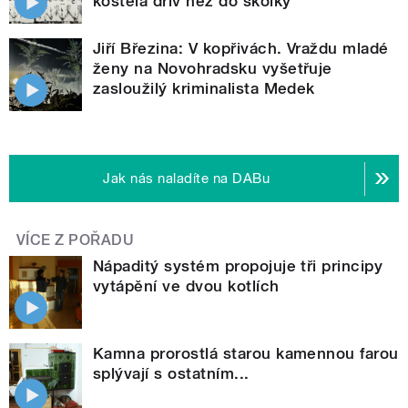
kostela dřív než do školky
Jiří Březina: V kopřivách. Vraždu mladé
ženy na Novohradsku vyšetřuje
zasloužilý kriminalista Medek
Jak nás naladíte na DABu
VÍCE Z POŘADU
Nápaditý systém propojuje tři principy
vytápění ve dvou kotlích
Kamna prorostlá starou kamennou farou
splývají s ostatním...