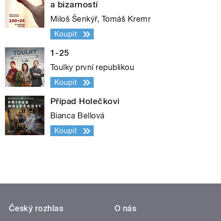
a bizarností
Miloš Šenkýř, Tomáš Kremr
Koupit
1-25
Toulky první republikou
Koupit
Případ Holečkovi
Bianca Bellová
Koupit
Český rozhlas
O nás