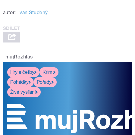
Play /
díl)
Cesty za teplem (7.
autor:
Ivan Studený
mujRozhlas
pause
Hry a četby
Krimi
Pohádky
Pořady
Živé vysílání