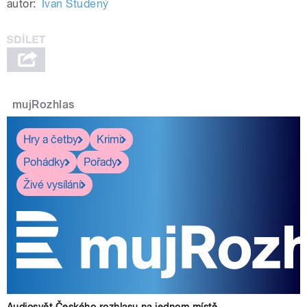
autor:
Ivan Studený
mujRozhlas
pause
Hry a četby
Krimi
Pohádky
Pořady
Živé vysílání