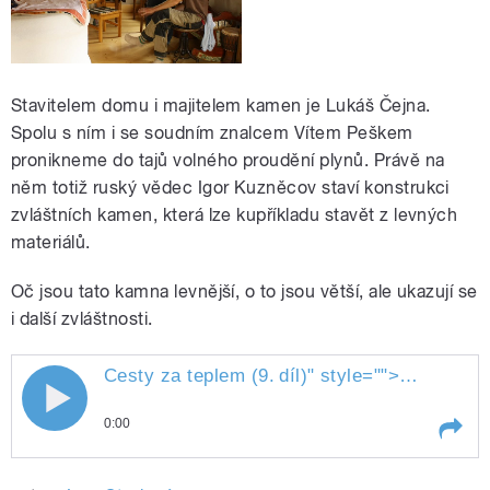
Stavitelem domu i majitelem kamen je Lukáš Čejna.
Spolu s ním i se soudním znalcem Vítem Peškem
pronikneme do tajů volného proudění plynů. Právě na
něm totiž ruský vědec Igor Kuzněcov staví konstrukci
zvláštních kamen, která lze kupříkladu stavět z levných
materiálů.
Oč jsou tato kamna levnější, o to jsou větší, ale ukazují se
i další zvláštnosti.
Cesty za teplem (9.
díl)
" style="">
Cesty za t
0:00
Play /
díl)
Cesty za teplem (9.