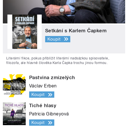
Setkání s Karlem Čapkem
Koupit
Literární fikce, pokus přiblížit literární nadsázkou spisovatele,
filozofa, ale hlavně člověka Karla Čapka trochu jinou formou.
Pastvina zmizelých
Václav Erben
Koupit
Tiché hlasy
Patricia Gibneyová
Koupit