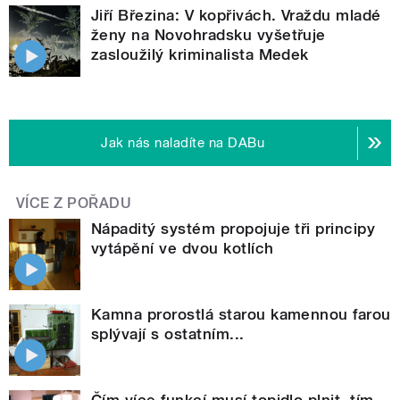
Jiří Březina: V kopřivách. Vraždu mladé
ženy na Novohradsku vyšetřuje
zasloužilý kriminalista Medek
Jak nás naladíte na DABu
VÍCE Z POŘADU
Nápaditý systém propojuje tři principy
vytápění ve dvou kotlích
Kamna prorostlá starou kamennou farou
splývají s ostatním...