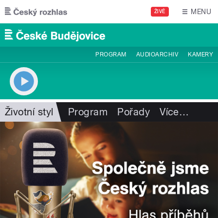
Přejít k hlavnímu obsahu
MENU
ŽIVĚ
PROGRAM
AUDIOARCHIV
KAMERY
Životní styl
Program
Pořady
Více
…