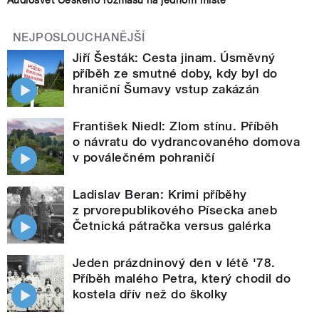
Audiosvět Českého rozhlasu na jednom místě
NEJPOSLOUCHANĚJŠÍ
Jiří Šesták: Cesta jinam. Úsměvný
příběh ze smutné doby, kdy byl do
hraniční Šumavy vstup zakázán
František Niedl: Zlom stínu. Příběh
o návratu do vydrancovaného domova
v poválečném pohraničí
Ladislav Beran: Krimi příběhy
z prvorepublikového Písecka aneb
Četnická pátračka versus galérka
Jeden prázdninový den v létě '78.
Příběh malého Petra, který chodil do
kostela dřív než do školky