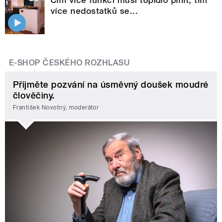
Čím více funkcí musí topidlo plnit, tím
více nedostatků se...
E-SHOP ČESKÉHO ROZHLASU
Přijměte pozvání na úsměvný doušek moudré
člověčiny.
František Novotný, moderátor