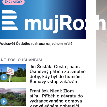
Živé vysílání
Audiosvět Českého rozhlasu na jednom místě
NEJPOSLOUCHANĚJŠÍ
Jiří Šesták: Cesta jinam.
Úsměvný příběh ze smutné
doby, kdy byl do hraniční
Šumavy vstup zakázán
František Niedl: Zlom
stínu. Příběh o návratu do
vydrancovaného domova
v poválečném pohraničí