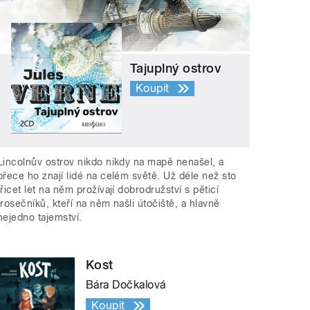
Tajuplný ostrov
Koupit
Lincolnův ostrov nikdo nikdy na mapě nenašel, a
přece ho znají lidé na celém světě. Už déle než sto
třicet let na něm prožívají dobrodružství s pěticí
trosečníků, kteří na něm našli útočiště, a hlavně
nejedno tajemství.
Kost
Bára Dočkalová
Koupit