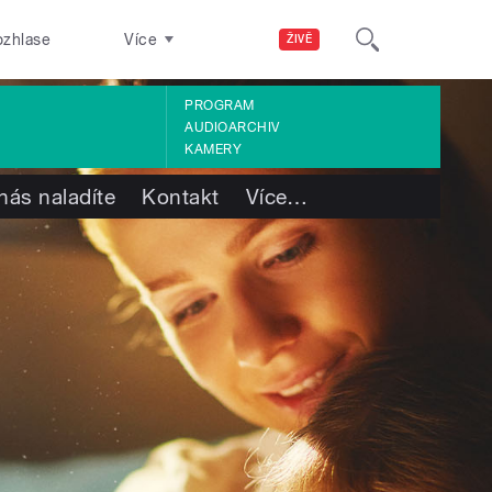
ozhlase
Více
ŽIVĚ
PROGRAM
AUDIOARCHIV
KAMERY
nás naladíte
Kontakt
Více
…