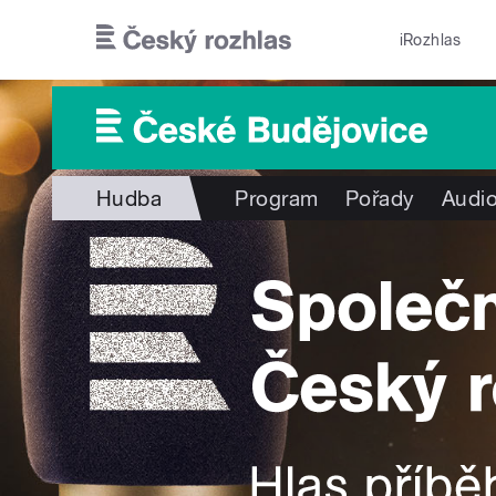
Přejít k hlavnímu obsahu
iRozhlas
Hudba
Program
Pořady
Audio