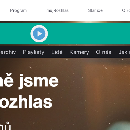
Program
mujRozhlas
Stanice
O r
archiv
Playlisty
Lidé
Kamery
O nás
Jak 