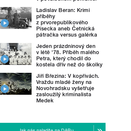
Ladislav Beran: Krimi
příběhy
z prvorepublikového
Písecka aneb Četnická
pátračka versus galérka
Jeden prázdninový den
v létě '78. Příběh malého
Petra, který chodil do
kostela dřív než do školky
Jiří Březina: V kopřivách.
Vraždu mladé ženy na
Novohradsku vyšetřuje
zasloužilý kriminalista
Medek
Jak nás naladíte na DABu