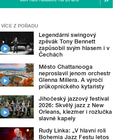
VÍCE Z POŘADU
Legendární swingový
zpěvák Tony Bennett
zapůsobil svým hlasem i v
Čechách
Město Chattanooga
neproslavil jenom orchestr
Glenna Millera. A výročí
průkopnického kytaristy
Jihočeský jazzový festival
2026: Skvělý jazz z New
Orleans, klezmer i rozlučka
slavné kapely
Rudy Linka: „V hlavní roli
Bohemia Jazz Festu letos