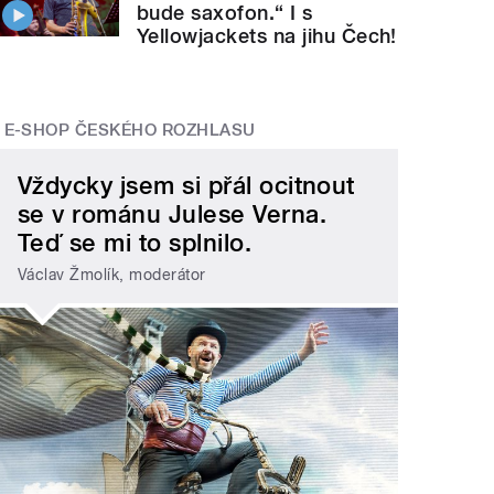
bude saxofon.“ I s
Yellowjackets na jihu Čech!
E-SHOP ČESKÉHO ROZHLASU
Vždycky jsem si přál ocitnout
se v románu Julese Verna.
Teď se mi to splnilo.
Václav Žmolík, moderátor