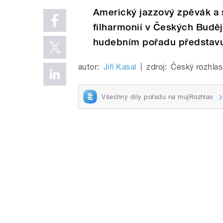
Americký jazzový zpěvák a 
filharmonií v Českých Budě
hudebním pořadu představuj
autor:
Jiří Kasal
|
zdroj:
Český rozhlas
Všechny díly pořadu na mujRozhlas