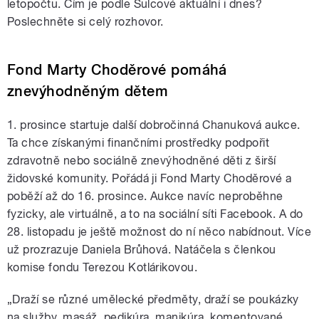
letopočtu. Čím je podle Šulcové aktuální i dnes?
Poslechněte si celý rozhovor.
Fond Marty Choděrové pomáhá
znevýhodněným dětem
1. prosince startuje další dobročinná Chanuková aukce.
Ta chce získanými finančními prostředky podpořit
zdravotně nebo sociálně znevýhodněné děti z širší
židovské komunity. Pořádá ji Fond Marty Choděrové a
poběží až do 16. prosince. Aukce navíc neproběhne
fyzicky, ale virtuálně, a to na sociální síti Facebook. A do
28. listopadu je ještě možnost do ní něco nabídnout. Více
už prozrazuje Daniela Brůhová.
Natáčela s
členkou
komise fondu Terezou Kotlárikovou.
„Draží se různé umělecké předměty, draží se poukázky
na služby, masáž, pedikúra, manikúra, komentované