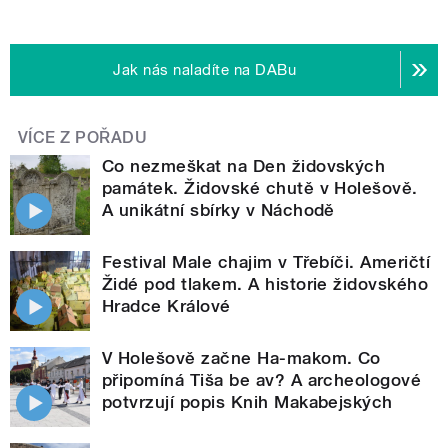
Jak nás naladíte na DABu
VÍCE Z POŘADU
Co nezmeškat na Den židovských
památek. Židovské chutě v Holešově.
A unikátní sbírky v Náchodě
Festival Male chajim v Třebíči. Američtí
Židé pod tlakem. A historie židovského
Hradce Králové
V Holešově začne Ha-makom. Co
připomíná Tiša be av? A archeologové
potvrzují popis Knih Makabejských