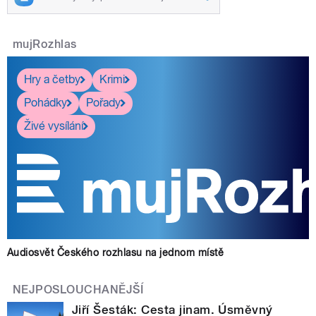
mujRozhlas
Hry a četby
Krimi
Pohádky
Pořady
Živé vysílání
Audiosvět Českého rozhlasu na jednom místě
NEJPOSLOUCHANĚJŠÍ
Jiří Šesták: Cesta jinam. Úsměvný