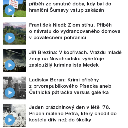
příběh ze smutné doby, kdy byl do
hraniční Šumavy vstup zakázán
František Niedl: Zlom stínu. Příběh
o návratu do vydrancovaného domova
v poválečném pohraničí
Jiří Březina: V kopřivách. Vraždu mladé
ženy na Novohradsku vyšetřuje
zasloužilý kriminalista Medek
Ladislav Beran: Krimi příběhy
z prvorepublikového Písecka aneb
Četnická pátračka versus galérka
Jeden prázdninový den v létě '78.
Příběh malého Petra, který chodil do
kostela dřív než do školky