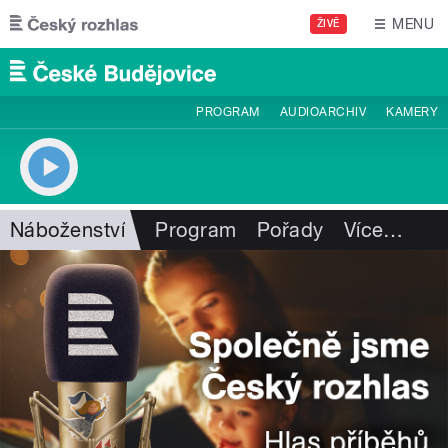
Přejít k hlavnímu obsahu
MENU
ŽIVĚ
PROGRAM
AUDIOARCHIV
KAMERY
Náboženství
Program
Pořady
Více
…