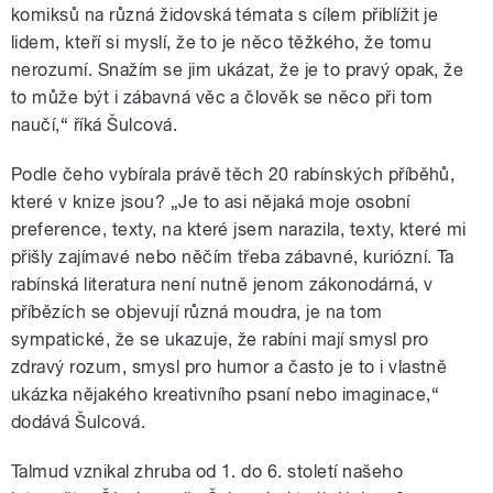
komiksů na různá židovská témata s cílem přiblížit je
lidem, kteří si myslí, že to je něco těžkého, že tomu
nerozumí. Snažím se jim ukázat, že je to pravý opak, že
to může být i zábavná věc a člověk se něco při tom
naučí,“ říká Šulcová.
Podle čeho vybírala právě těch 20 rabínských příběhů,
které v knize jsou? „Je to asi nějaká moje osobní
preference, texty, na které jsem narazila, texty, které mi
přišly zajímavé nebo něčím třeba zábavné, kuriózní. Ta
rabínská literatura není nutně jenom zákonodárná, v
příbězích se objevují různá moudra, je na tom
sympatické, že se ukazuje, že rabíni mají smysl pro
zdravý rozum, smysl pro humor a často je to i vlastně
ukázka nějakého kreativního psaní nebo imaginace,“
dodává Šulcová.
Talmud vznikal zhruba od 1. do 6. století našeho