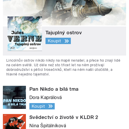
Tajuplný ostrov
Koupit
Lincolnův ostrov nikdo nikdy na mapě nenašel, a přece ho znají lidé
na celém světě. Už déle než sto třicet let na něm prožívají
dobrodružství s pěticí trosečníků, kteří na něm našli útočiště, a
hlavně nejedno tajemství.
Pan Nikdo a bílá tma
Dora Kaprálová
Koupit
Svědectví o životě v KLDR 2
Nina Špitálníková