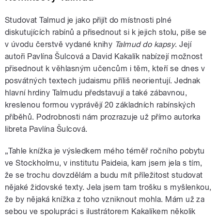
Studovat Talmud je jako přijít do místnosti plné
diskutujících rabínů a přisednout si k jejich stolu, píše se
v úvodu čerstvě vydané knihy
Talmud do kapsy
. Její
autoři Pavlína Šulcová a David Kakalík nabízejí možnost
přisednout k věhlasným učencům i těm, kteří se dnes v
posvátných textech judaismu příliš neorientují. Jednak
hlavní hrdiny Talmudu představují a také zábavnou,
kreslenou formou vyprávějí 20 základních rabínských
příběhů. Podrobnosti nám prozrazuje už přímo autorka
libreta Pavlína Šulcová.
„Tahle knížka je výsledkem mého téměř ročního pobytu
ve Stockholmu, v institutu Paideia, kam jsem jela s tím,
že se trochu dovzdělám a budu mít příležitost studovat
nějaké židovské texty. Jela jsem tam trošku s myšlenkou,
že by nějaká knížka z toho vzniknout mohla. Mám už za
sebou ve spolupráci s ilustrátorem Kakalíkem několik