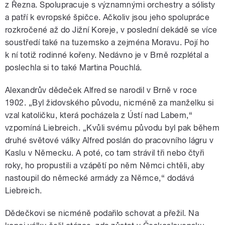
z Řezna. Spolupracuje s významnými orchestry a sólisty
a patří k evropské špičce. Ačkoliv jsou jeho spolupráce
rozkročené až do Jižní Koreje, v poslední dekádě se více
soustředí také na tuzemsko a zejména Moravu. Pojí ho
k ní totiž rodinné kořeny. Nedávno je v Brně rozplétal a
poslechla si to také Martina Pouchlá.
Alexandrův dědeček Alfred se narodil v Brně v roce
1902. „Byl židovského původu, nicméně za manželku si
vzal katoličku, která pocházela z Ústí nad Labem,“
vzpomíná Liebreich. „Kvůli svému původu byl pak během
druhé světové války Alfred poslán do pracovního lágru v
Kaslu v Německu. A poté, co tam strávil tři nebo čtyři
roky, ho propustili a vzápětí po něm Němci chtěli, aby
nastoupil do německé armády za Němce,“ dodává
Liebreich.
Dědečkovi se nicméně podařilo schovat a přežil. Na