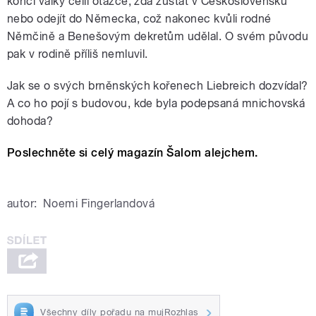
konci války čelil otázce, zda zůstat v Československu
nebo odejít do Německa, což nakonec kvůli rodné
Němčině a Benešovým dekretům udělal. O svém původu
pak v rodině příliš nemluvil.
Jak se o svých brněnských kořenech Liebreich dozvídal?
A co ho pojí s budovou, kde byla podepsaná mnichovská
dohoda?
Poslechněte si celý magazín Šalom alejchem.
autor:
Noemi Fingerlandová
Všechny díly pořadu na mujRozhlas