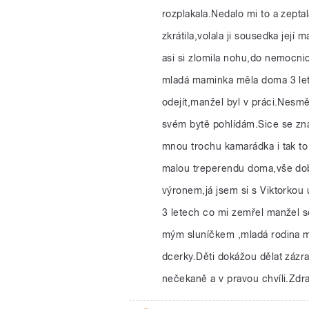
rozplakala.Nedalo mi to a zepta
zkrátila,volala ji sousedka jej
asi si zlomila nohu,do nemocn
mladá maminka měla doma 3 le
odejít,manžel byl v práci.Nesměl
svém bytě pohlídám.Sice se znám
mnou trochu kamarádka i tak to
malou treperendu doma,vše dob
výronem,já jsem si s Viktorkou
3 letech co mi zemřel manžel s
mým sluníčkem ,mladá rodina mi
dcerky.Děti dokážou dělat zázrak
nečekaně a v pravou chvíli.Zd