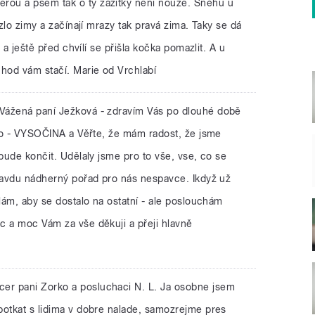
ou a psem tak o ty zážitky není nouze. Sněhu u
uzlo zimy a začínají mrazy tak pravá zima. Taky se dá
n a ještě před chvílí se přišla kočka pomazlit. A u
 hod vám stačí. Marie od Vrchlabí
Vážená paní Ježková - zdravím Vás po dlouhé době
sko - VYSOČINA a Věřte, že mám radost, že jsme
 bude končit. Udělaly jsme pro to vše, vse, co se
pravdu nádherný pořad pro nás nespavce. Ikdyž už
llám, aby se dostalo na ostatní - ale poslouchám
c a moc Vám za vše děkuji a přeji hlavně
cer pani Zorko a posluchaci N. L. Ja osobne jsem
potkat s lidima v dobre nalade, samozrejme pres