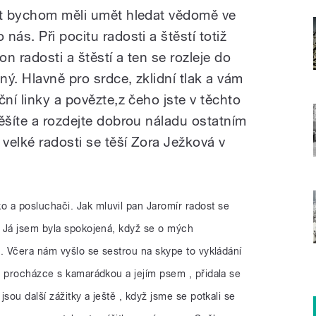
st bychom měli umět hledat vědomě ve
ás. Při pocitu radosti a štěstí totiž
n radosti a štěstí a ten se rozleje do
ný. Hlavně pro srdce, zklidní tlak a vám
ční linky a povězte,z čeho jste v těchto
ěšíte a rozdejte dobrou náladu ostatním
velké radosti se těší Zora Ježková v
o a posluchači. Jak mluvil pan Jaromír radost se
 Já jsem byla spokojená, když se o mých
. Včera nám vyšlo se sestrou na skype to vykládání
a procházce s kamarádkou a jejím psem , přidala se
sou další zážitky a ještě , když jsme se potkali se