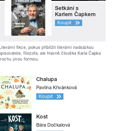
Setkání s
Karlem Čapkem
Koupit
Literární fikce, pokus přiblížit literární nadsázkou
spisovatele, filozofa, ale hlavně člověka Karla Čapka
trochu jinou formou.
Chalupa
Pavlína Křivánková
Koupit
Kost
Bára Dočkalová