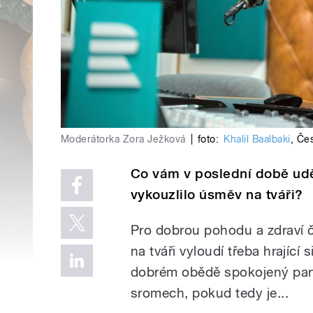
Moderátorka Zora Ježková
|
foto:
Khalil Baalbaki
,
Čes
Co vám v poslední době udě
vykouzlilo úsměv na tváři?
Pro dobrou pohodu a zdraví č
na tváři vyloudí třeba hrající s
dobrém obědě spokojený partn
sromech, pokud tedy je...