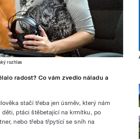
ký rozhlas
lalo radost? Co vám zvedlo náladu a
lověka stačí třeba jen úsměv, který nám
i děti, ptáci štěbetající na krmítku, po
er, nebo třeba třpytící se sníh na