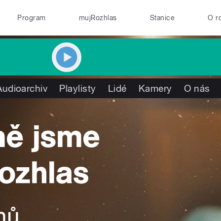
Program
mujRozhlas
Stanice
O r
Audioarchiv
Playlisty
Lidé
Kamery
O nás