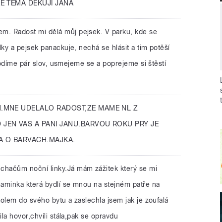
E TEMA DEKUJI JANA
m. Radost mi dělá můj pejsek. V parku, kde se
y a pejsek panackuje, nechá se hlásit a tim potěší
ohodíme pár slov, usmejeme se a poprejeme si štěstí
M.MNE UDELALO RADOST,ZE MAME NL Z
EN VAS A PANI JANU.BARVOU ROKU PRY JE
A O BARVACH.MAJKA.
chačům noční linky.Já mám zážitek který se mi
aminka která bydlí se mnou na stejném patře na
olem do svého bytu a zaslechla jsem jak je zoufalá
la hovor,chvíli stála,pak se opravdu