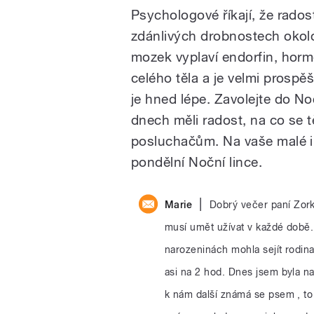
Psychologové říkají, že rado
zdánlivých drobnostech okolo n
mozek vyplaví endorfin, hormo
celého těla a je velmi prospěš
je hned lépe. Zavolejte do No
dnech měli radost, na co se t
posluchačům. Na vaše malé i 
pondělní Noční lince.
|
Marie
Dobrý večer paní Zork
musí umět užívat v každé době.
narozeninách mohla sejít rodina
asi na 2 hod. Dnes jsem byla n
k nám další známá se psem , to j