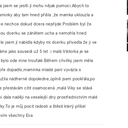
la jsem se jestli jí mohu nějak pomoci.Abych to
í maminky aby tam hned přišla ,že mamka uklouzla a
ice nechce dokud dcera nepřijde.Problém byl že
tou dcerku se zánětem ucha a nemohla hned
e jsem jí nabídla kdyby mi dcerku přivedla že ji ve
e jako sousedi už 5 let .i malá Viktorka je se
 bylo ode mne troufalé.Během chvilky jsem měla
ře dopadlo,maminka mladé paní vyvázla s
 užila nádherné dopoledne,úplně jsem pookřála,po
e přestávám cítit osamocená ,malá Viky se stává
 dala naději na veselejší dny prostřednictvím malé
y.To je můj pocit radosti a štěstí který přišel
ravím všechny Eva