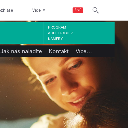
ozhlase
Více
ŽIVĚ
PROGRAM
AUDIOARCHIV
KAMERY
Jak nás naladíte
Kontakt
Více
…