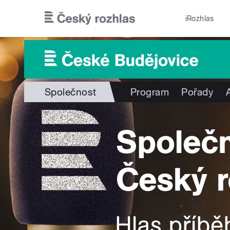
Přejít k hlavnímu obsahu
iRozhlas
Společnost
Program
Pořady