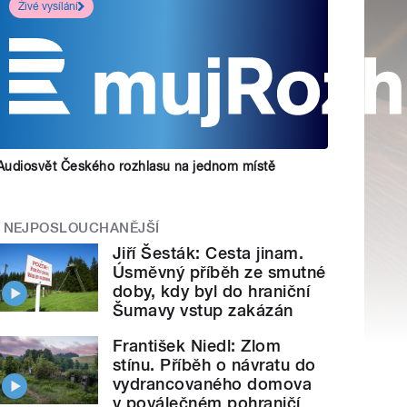
Živé vysílání
Audiosvět Českého rozhlasu na jednom místě
NEJPOSLOUCHANĚJŠÍ
Jiří Šesták: Cesta jinam.
Úsměvný příběh ze smutné
doby, kdy byl do hraniční
Šumavy vstup zakázán
František Niedl: Zlom
stínu. Příběh o návratu do
vydrancovaného domova
v poválečném pohraničí