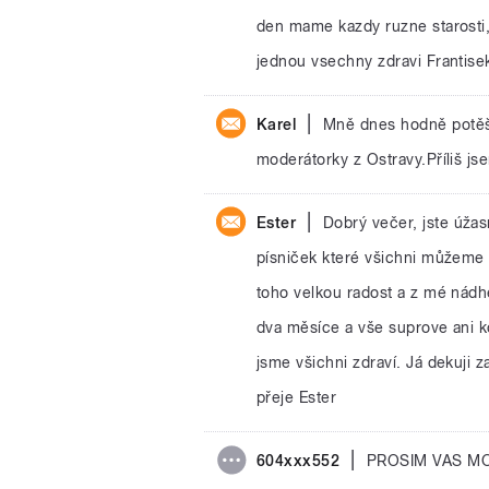
den mame kazdy ruzne starosti, 
jednou vsechny zdravi Frantise
|
Karel
Mně dnes hodně potěš
moderátorky z Ostravy.Příliš js
|
Ester
Dobrý večer, jste úžas
písniček které všichni můžeme 
toho velkou radost a z mé nádhe
dva měsíce a vše suprove ani 
jsme všichni zdraví. Já dekuji 
přeje Ester
|
604xxx552
PROSIM VAS MO