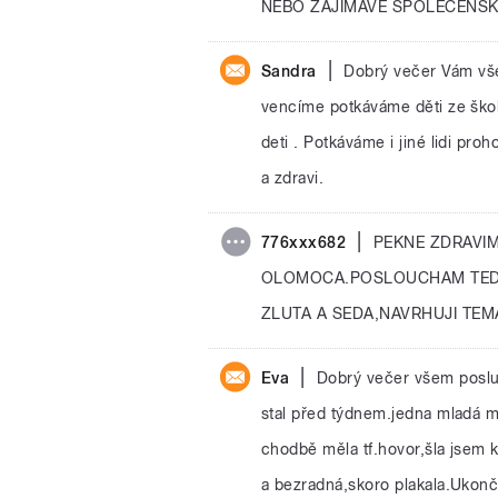
NEBO ZAJIMAVE SPOLECENSK
|
Sandra
Dobrý večer Vám vše
vencíme potkáváme děti ze školk
deti . Potkáváme i jiné lidi pr
a zdravi.
|
776xxx682
PEKNE ZDRAVI
OLOMOCA.POSLOUCHAM TED J
ZLUTA A SEDA,NAVRHUJI TEM
|
Eva
Dobrý večer všem poslu
stal před týdnem.jedna mladá m
chodbě měla tf.hovor,šla jsem k
a bezradná,skoro plakala.Ukonči