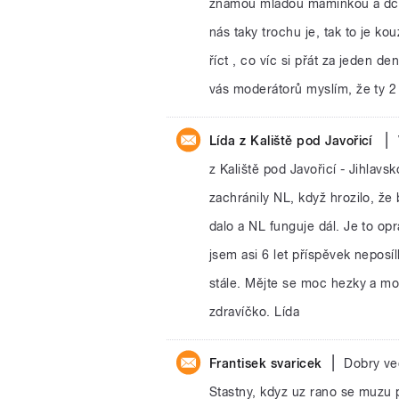
známou mladou maminkou a dcer
nás taky trochu je, tak to je ko
říct , co víc si přát za jeden de
vás moderátorů myslím, že ty 2
|
Lída z Kaliště pod Javořicí
z Kaliště pod Javořicí - Jihlav
zachránily NL, když hrozilo, že
dalo a NL funguje dál. Je to o
jsem asi 6 let příspěvek neposí
stále. Mějte se moc hezky a mo
zdravíčko. Lída
|
Frantisek svaricek
Dobry ve
Stastny, kdyz uz rano se muzu 