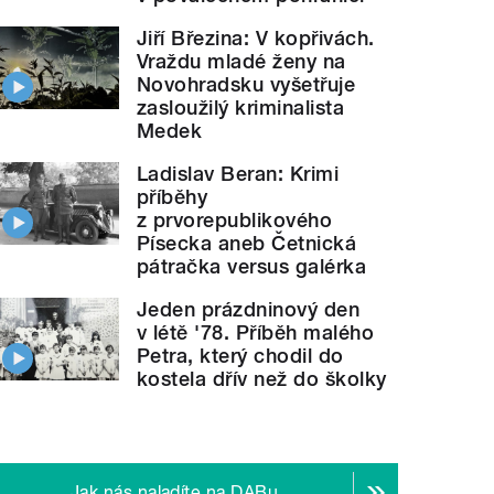
Jiří Březina: V kopřivách.
Vraždu mladé ženy na
Novohradsku vyšetřuje
zasloužilý kriminalista
Medek
Ladislav Beran: Krimi
příběhy
z prvorepublikového
Písecka aneb Četnická
pátračka versus galérka
Jeden prázdninový den
v létě '78. Příběh malého
Petra, který chodil do
kostela dřív než do školky
Jak nás naladíte na DABu