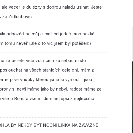
ale vecer je dulezity s dobrou naladu usinat. Jeste
k ze Zidlochovic.
ila odpověď na můj e-mail od jedné moc hezké
em tomu nevěřil,ale o to víc jsem byl potěšen:)
ná že berete více volajících za sebou místo
poslouchat na všech stanicích cele dni, mám z
rné prvé vnučky kterou jsme si vymodlili jsou ji
korony si nevšímáme jako by nebyl, radost máme ze
za vše p.Bohu a všem lidem nejlepší z nejlepšího
HLA BY NEKDY BYT NOCNI LINKA NA ZAVAZNE