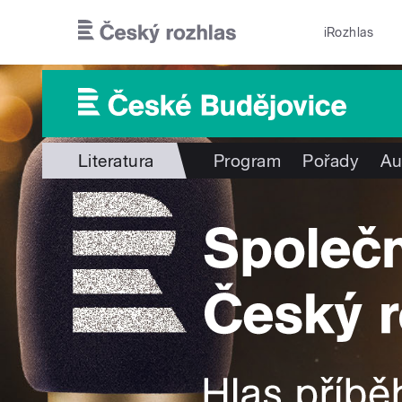
Přejít k hlavnímu obsahu
iRozhlas
Literatura
Program
Pořady
Au