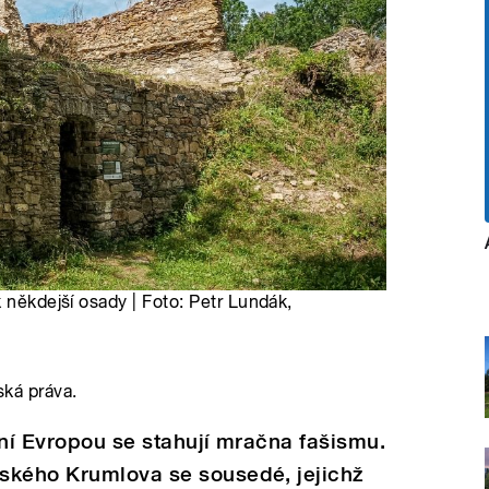
 někdejší osady | Foto: Petr Lundák,
ská práva.
dní Evropou se stahují mračna fašismu.
ského Krumlova se sousedé, jejichž