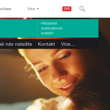
ozhlase
Více
ŽIVĚ
PROGRAM
AUDIOARCHIV
KAMERY
ak nás naladíte
Kontakt
Více
…