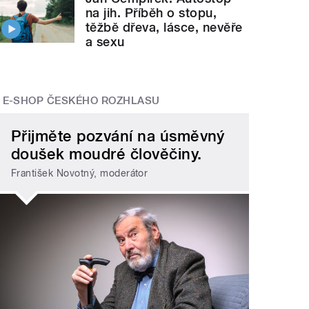
na jih. Příběh o stopu,
těžbě dřeva, lásce, nevěře
a sexu
E-SHOP ČESKÉHO ROZHLASU
Přijměte pozvání na úsměvný
doušek moudré člověčiny.
František Novotný, moderátor