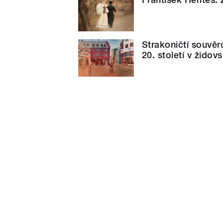
Strakoničtí souvěr
20. století v žido