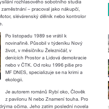
ysílání rozhlasového sobotního studia
á zaměstnání – pracoval jako nákupčí,
otor, slévárenský dělník nebo kontrolor
e.
Po listopadu 1989 se vrátil k
novinařině. Působil v týdeníku Nový
život, v měsíčníku Železničář, v
denících Prostor a Lidová demokracie
nebo v ČTK. Od roku 1996 píše pro
MF DNES, specializuje se na krimi a
ekologii.
Je autorem románů Rybí oko, Člověk
z pavilonu N nebo Znamení touha. Pro
drýma očima. Jeho zatím poslední novela