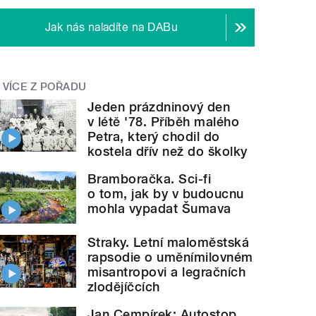
Jak nás naladíte na DABu
VÍCE Z POŘADU
Jeden prázdninový den
v létě '78. Příběh malého
Petra, který chodil do
kostela dřív než do školky
Bramboračka. Sci-fi
o tom, jak by v budoucnu
mohla vypadat Šumava
Straky. Letní maloměstská
rapsodie o uměnímilovném
misantropovi a legračních
zlodějíčcích
Jan Cempírek: Autostop