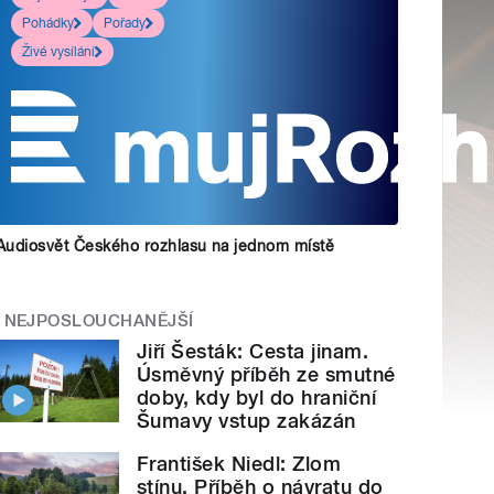
Pohádky
Pořady
Živé vysílání
Audiosvět Českého rozhlasu na jednom místě
NEJPOSLOUCHANĚJŠÍ
Jiří Šesták: Cesta jinam.
Úsměvný příběh ze smutné
doby, kdy byl do hraniční
Šumavy vstup zakázán
František Niedl: Zlom
stínu. Příběh o návratu do