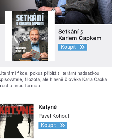
Setkání s
Karlem Čapkem
Koupit
Literární fikce, pokus přiblížit literární nadsázkou
spisovatele, filozofa, ale hlavně člověka Karla Čapka
trochu jinou formou.
Katyně
Pavel Kohout
Koupit