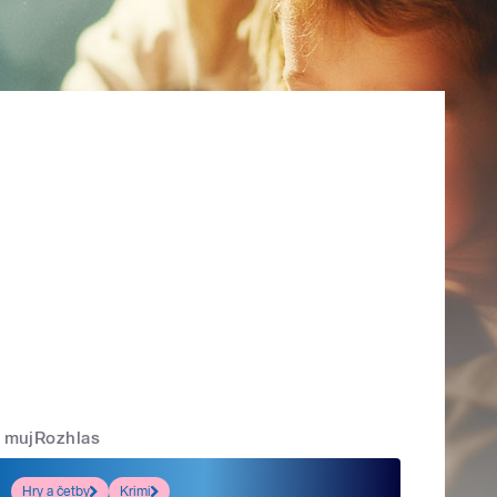
mujRozhlas
Hry a četby
Krimi