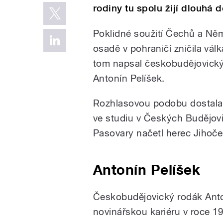
rodiny tu spolu žijí dlouhá d
Poklidné soužití Čechů a Ně
osadě v pohraničí zničila vál
tom napsal českobudějovický
Antonín Pelíšek.
Rozhlasovou podobu dostala
ve studiu v Českých Budějovi
Pasovary načetl herec Jihoč
Antonín Pelíšek
Českobudějovický rodák Anton
novinářskou kariéru v roce 1