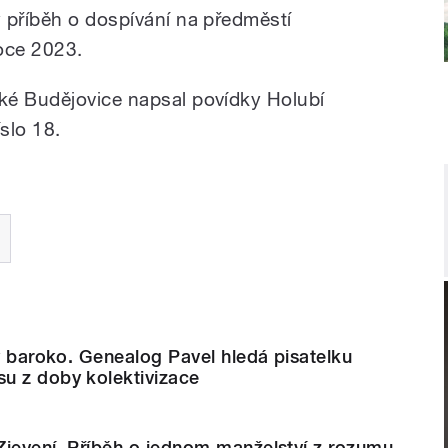
 příběh o dospívání na předměstí
oce 2023.
ké Budějovice napsal povídky Holubí
slo 18.
ký baroko. Genealog Pavel hledá pisatelku
u z doby kolektivizace
 Zjevení. Příběh o jednom manželství z rozumu