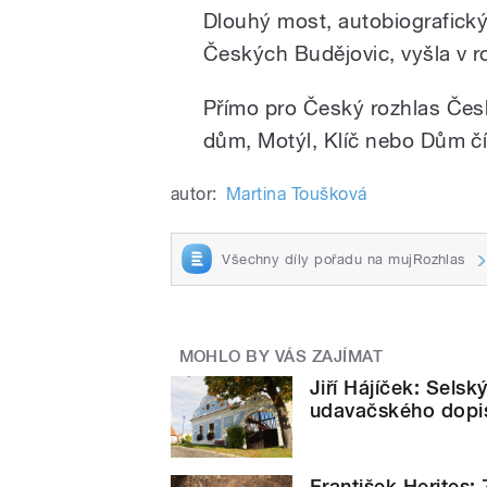
Dlouhý most, autobiografický
Českých Budějovic, vyšla v r
Přímo pro Český rozhlas Čes
dům, Motýl, Klíč nebo Dům čí
autor:
Martina Toušková
Všechny díly pořadu na mujRozhlas
MOHLO BY VÁS ZAJÍMAT
Jiří Hájíček: Sels
udavačského dopis
František Herites: