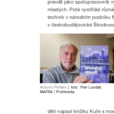
pravdě jako spolupracovník v
mladých. Poté vystřídal různ
technik v národním podniku M
v českobudějovické Škodovc
Antonín Pelíšek
|
foto:
Petr Lundák
,
MAFRA / Profimedia
děti napsal knížku Kuře s mo