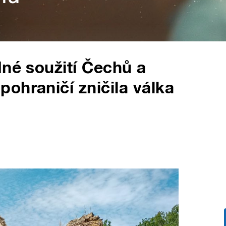
dné soužití Čechů a
ohraničí zničila válka