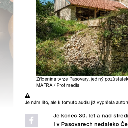
Zřícenina tvrze Pasovary, jediný pozůstatek
MAFRA / Profimedia
Je nám líto, ale k tomuto audiu již vypršela autor
Je konec 30. let a nad stře
I v Pasovarech nedaleko Če