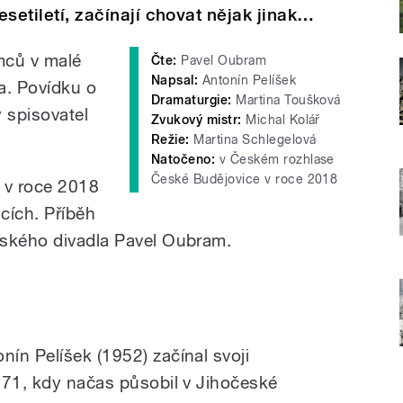
esetiletí, začínají chovat nějak jinak…
mců v malé
Čte:
Pavel Oubram
Napsal:
Antonín Pelíšek
ka. Povídku o
Dramaturgie:
Martina Toušková
 spisovatel
Zvukový mistr:
Michal Kolář
Režie:
Martina Schlegelová
Natočeno:
v Českém rozhlase
České Budějovice v roce 2018
 v roce 2018
cích. Příběh
eského divadla Pavel Oubram.
ín Pelíšek (1952) začínal svoji
971, kdy načas působil v Jihočeské