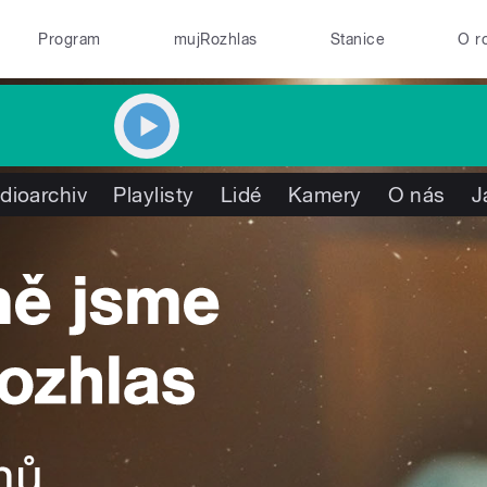
Program
mujRozhlas
Stanice
O r
dioarchiv
Playlisty
Lidé
Kamery
O nás
J