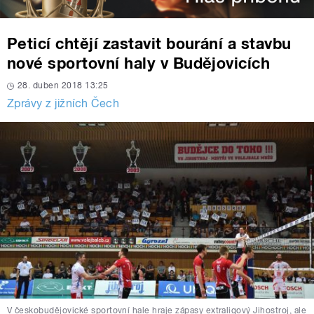
Peticí chtějí zastavit bourání a stavbu
nové sportovní haly v Budějovicích
28. duben 2018 13:25
Zprávy z jižních Čech
V českobudějovické sportovní hale hraje zápasy extraligový Jihostroj, ale