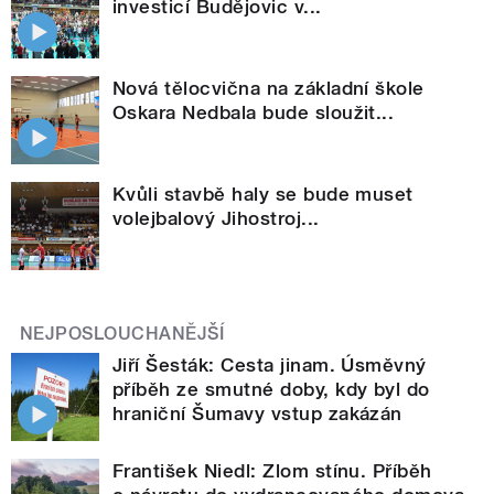
investicí Budějovic v...
Nová tělocvična na základní škole
Oskara Nedbala bude sloužit...
Kvůli stavbě haly se bude muset
volejbalový Jihostroj...
NEJPOSLOUCHANĚJŠÍ
Jiří Šesták: Cesta jinam. Úsměvný
příběh ze smutné doby, kdy byl do
hraniční Šumavy vstup zakázán
František Niedl: Zlom stínu. Příběh