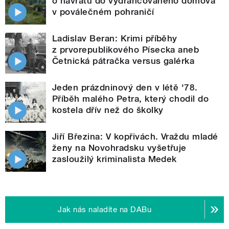
o návratu do vydrancovaného domova
v poválečném pohraničí
Ladislav Beran: Krimi příběhy
z prvorepublikového Písecka aneb
Četnická pátračka versus galérka
Jeden prázdninový den v létě '78.
Příběh malého Petra, který chodil do
kostela dřív než do školky
Jiří Březina: V kopřivách. Vraždu mladé
ženy na Novohradsku vyšetřuje
zasloužilý kriminalista Medek
Jak nás naladíte na DABu