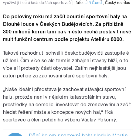
využívá ji i celá řada dalších sportovců
|
foto:
Jiří Čondl
,
Český rozhlas
Do poloviny roku má začít bourání sportovní haly na
Dlouhé louce v Českých Budějovicích. Za přibližně
300 milionů korun tam pak město nechá postavit nové
multifunkční centrum podle projektu Ateliéru 8000.
Takové rozhodnutí schválili českobudějovičtí zastupitelé
už loni. Čím více se ale termín zahájení stavby blíží, o to
více sílí protesty části obyvatel. Zatím nejhlasitější jsou
autoři petice za zachování staré sportovní haly.
„Naše ideální představa je zachovat stávající sportovní
halu, protože není v nějakém katastrofálním stavu,
prostředky na demolici investovat do zrenovování a začít
hledat řešení místa a koncepce nových hal,“ říká
sportovec a člen petičního výboru Václav Pokorný.
Dění kolem sportovní haly sleduje Martin
Po