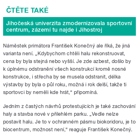
Jihočeská univerzita zmodernizovala sportovní
centrum, zázemí tu najde i Jihostroj
Náměstek primátora František Konečný ale říká, že jiná
varianta není. „Kdybychom chtěli halu rekonstruovat,
cena by byla stejná nebo vyšší. Je zde azbest, došlo by
k úplnému odstranění všech konstrukcí kromě nosné
konstrukce, i střecha by se musela odstranit, délka
výstavby by byla o půl roku, možná i rok delší, takže ti
sportovci by neměli kde hrát,“ připomíná.
Jedním z častých návrhů protestujících je také zachování
haly a stavba nové v přilehlém parku. „Vedle nelze
postavit halu. Je to v ochranném pásmu biokoridoru, je to
biocentrum, možnost není,“ reaguje František Konečný.