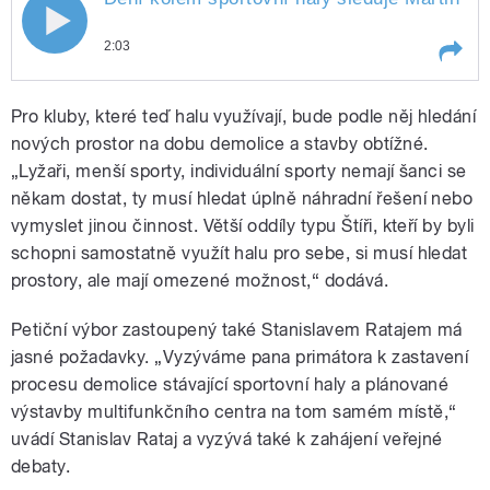
Dění kolem sportovní haly sleduje
2:03
Martin Pokorný
Play /
Pokorný
Dění kolem sportovní haly sleduje
Pro kluby, které teď halu využívají, bude podle něj hledání
Martin
nových prostor na dobu demolice a stavby obtížné.
„Lyžaři, menší sporty, individuální sporty nemají šanci se
někam dostat, ty musí hledat úplně náhradní řešení nebo
vymyslet jinou činnost. Větší oddíly typu Štíři, kteří by byli
schopni samostatně využít halu pro sebe, si musí hledat
prostory, ale mají omezené možnost,“ dodává.
pause
Petiční výbor zastoupený také Stanislavem Ratajem má
jasné požadavky. „Vyzýváme pana primátora k zastavení
procesu demolice stávající sportovní haly a plánované
výstavby multifunkčního centra na tom samém místě,“
uvádí Stanislav Rataj a vyzývá také k zahájení veřejné
debaty.