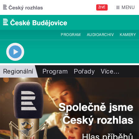
Přejít k hlavnímu obsahu
MENU
ŽIVĚ
PROGRAM
AUDIOARCHIV
KAMERY
Regionální
Program
Pořady
Více
…