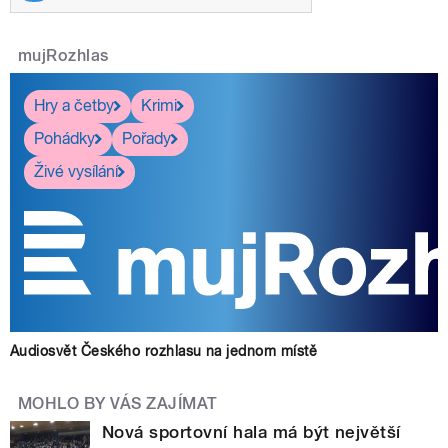
mujRozhlas
Hry a četby
Krimi
Pohádky
Pořady
Živé vysílání
Audiosvět Českého rozhlasu na jednom místě
MOHLO BY VÁS ZAJÍMAT
Nová sportovní hala má být největší