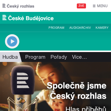
Přejít k hlavnímu obsahu
MENU
ŽIVĚ
PROGRAM
AUDIOARCHIV
KAMERY
Hudba
Program
Pořady
Více
…