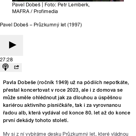
Pavel Dobeš | Foto: Petr Lemberk,
MAFRA / Profimedia
Pavel Dobeš – Průzkumný let (1997)
27:28
Pavla Dobeše (ročník 1949) už na pódiích nepotkáte,
přestal koncertovat v roce 2023, ale i z domova se
může směle ohlédnout jak za dlouhou a úspěšnou
kariérou aktivního písničkáře, tak i za vyrovnanou
řadou alb, která vydával od konce 80. let až do konce
první dekády tohoto století.
My si z ní vybíráme desku Průzkumný let, které vládnou