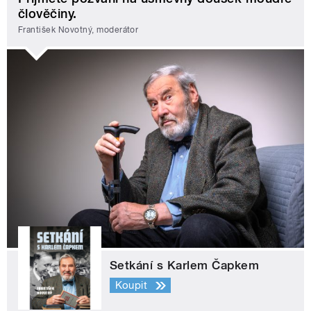
člověčiny.
František Novotný, moderátor
Setkání s Karlem Čapkem
Koupit