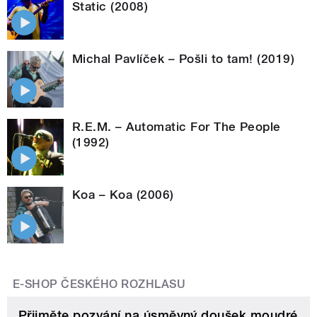
Static (2008)
Michal Pavlíček – Pošli to tam! (2019)
R.E.M. – Automatic For The People
(1992)
Koa – Koa (2006)
E-SHOP ČESKÉHO ROZHLASU
Přijměte pozvání na úsměvný doušek moudré