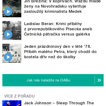
Jiří Březina: V kopřivách. Vraždu mladé
ženy na Novohradsku vyšetřuje
zasloužilý kriminalista Medek
Ladislav Beran: Krimi příběhy
z prvorepublikového Písecka aneb
Četnická pátračka versus galérka
Jeden prázdninový den v létě '78.
Příběh malého Petra, který chodil do
kostela dřív než do školky
Jak nás naladíte na DABu
VÍCE Z POŘADU
Jack Johnson – Sleep Through The