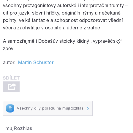
všechny protagonistovy autorské i interpretační trumfy –
cit pro jazyk, slovní hříčky, originální rýmy a nečekané
pointy, velká fantazie a schopnost odpozorovat všední
věci a zachytit je v osobité a úderné zkratce.
A samozřejmě i Dobešův stoicky klidný „vypravěčský“
zpěv.
autor:
Martin Schuster
Všechny díly pořadu na mujRozhlas
mujRozhlas