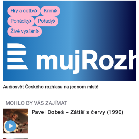
Hry a četby
Krimi
Pohádky
Pořady
Živé vysílání
Audiosvět Českého rozhlasu na jednom místě
MOHLO BY VÁS ZAJÍMAT
Pavel Dobeš – Zátiší s červy (1990)